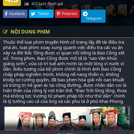
427
lượt đánh giá
Facebook
Twitter
Pinterest
Telegram
NỘI DUNG PHIM
Thuộc thể loại phim
truyền hình
cổ trang lấy đề tài điều tra
phá án, loạt phim xoay xung quanh việc điều tra các vụ án
xảy ra đời Bắc Tống được vị quan nổi tiếng là Bao Công xét
xử. Trong phim, Bao Công được mô tả là "sao Văn Khúc
giáng sinh", vừa có trí tuệ anh minh lại một lòng vì nước vì
dân. Biểu tượng của bộ phim chính là hình ảnh Bao Công
chấp pháp nghiêm minh, không nể nang thiên vị, không
khiếp sợ cường quyền, đã bao phen hóa giải nỗi oan khuất
và trừng trị kẻ gian ác tại công đường, được nhân dân coi là
hiện thân của công lý nơi trần thế. "Đạo Trời lồng lộng, thưa
mà không lọt; Vương tử phạm pháp tội như thứ dân" chính
là lý tưởng cao cả của ông và các phụ tá ở phủ Khai Phong.