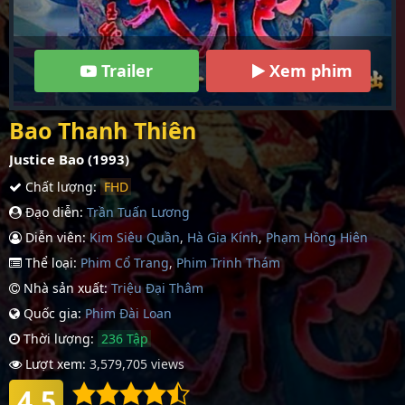
Trailer
Xem phim
Bao Thanh Thiên
Justice Bao (1993)
Chất lượng:
FHD
Đạo diễn:
Trần Tuấn Lương
Diễn viên:
Kim Siêu Quần
,
Hà Gia Kính
,
Phạm Hồng Hiên
Thể loại:
Phim Cổ Trang
,
Phim Trinh Thám
Nhà sản xuất:
Triệu Đại Thâm
Quốc gia:
Phim Đài Loan
Thời lượng:
236 Tập
Lượt xem:
3,579,705 views
4.5