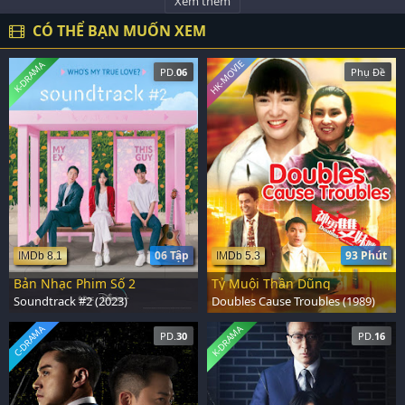
Xem thêm
CÓ THỂ BẠN MUỐN XEM
HK-MOVIE
K-DRAMA
PD.
06
Phụ Đề
06 Tập
93 Phút
IMDb 8.1
IMDb 5.3
Bản Nhạc Phim Số 2
Tỷ Muội Thần Dũng
Soundtrack #2 (2023)
Doubles Cause Troubles (1989)
C-DRAMA
K-DRAMA
PD.
30
PD.
16
DANH SÁCH CÁC PHẦN PHIM