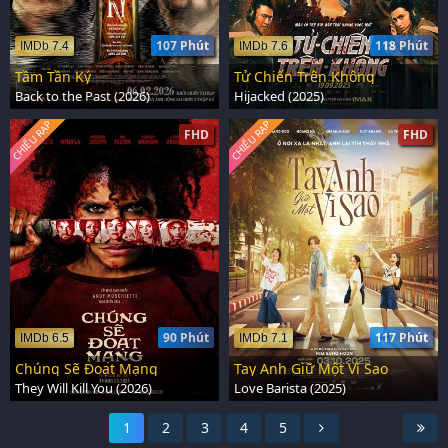
107 Phút
118 Phút
IMDb 7.4
IMDb 7.6
Tầm Tần Ký
Tử Chiến Trên Không
Back to the Past (2026)
Hijacked (2025)
CHIẾU RẠP
CHIẾU RẠP
FHD
FHD
90 Phút
117 Phút
IMDb 6.5
IMDb 7.1
Chúng Sẽ Đoạt Mạng
Tay Anh Giữ Một Vì Sao
They Will Kill You (2026)
Love Barista (2025)
1
2
3
4
5