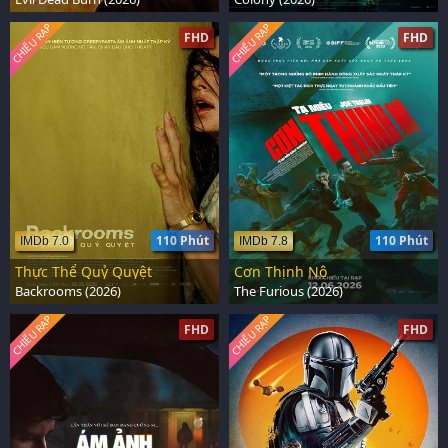
CHIẾU RẠP
CHIẾU RẠP
FHD
FHD
110 Phút
110 Phút
IMDb 7.0
IMDb 7.8
Thực Thể Quỷ Quyệt
Cơn Thịnh Nộ
Backrooms (2026)
The Furious (2026)
CHIẾU RẠP
CHIẾU RẠP
FHD
FHD