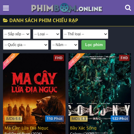
DANH SÁCH PHIM CHIẾU RẠP
CHIẾU RẠP
CHIẾU RẠP
FHD
FHD
110 Phút
122 Phút
IMDb 6.6
IMDb 6.9
Ma Cây: Lửa Địa Ngục
Bầy Xác Sống
Evil Dead Burn (2026)
Colony (2026)