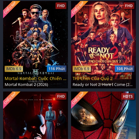
CHIẾU RẠP
CHIẾU RẠP
FHD
FHD
116 Phút
108 Phút
IMDb 6.9
IMDb 6.9
Mortal Kombat: Cuộc Chiến Sinh Tử 2
Trò Chơi Của Quỷ 2
Mortal Kombat 2 (2026)
Ready or Not 2: Here I Come (2026)
CHIẾU RẠP
CHIẾU RẠP
FHD
HDTS