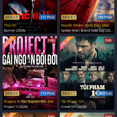
127 Phút
120 Phút
IMDb 8.6
IMDb 8.2
Thỏ Ơi!
Người Nhện: Khởi Đầu Mới
Bunny! (2026)
Spider-Man: Brand New Day (2026)
CHIẾU RẠP
CHIẾU RẠP
FHD
FHD
110 Phút
140 Phút
IMDb 6.9
IMDb 7.1
Project Y: Gái Ngoan Đổi Đời
Tội Phạm 101
Project Y (2026)
Crime 101 (2026)
FHD
FHD