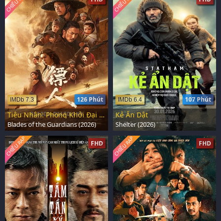
CHIẾU RẠP
CHIẾU RẠP
126 Phút
107 Phút
IMDb 7.3
IMDb 6.4
Tiêu Nhân: Phong Khởi Đại Mạc
Kẻ Ẩn Dật
Blades of the Guardians (2026)
Shelter (2026)
CHIẾU RẠP
CHIẾU RẠP
FHD
FHD