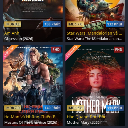
108 Phút
132 Phút
IMDb 8.1
IMDb 7.0
Ám Ảnh
Star Wars: Mandalorian và Grogu
Obsession (2026)
Star Wars: The Mandalorian and Grogu (2026)
CHIẾU RẠP
CHIẾU RẠP
FHD
FHD
140 Phút
111 Phút
IMDb 7.0
IMDb 5.8
He-Man và Những Chiến Binh Vũ Trụ
Hào Quang Đơn Độc
Masters Of The Universe (2026)
Mother Mary (2026)