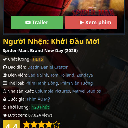
Trailer
Xem phim
Người Nhện: Khởi Đầu Mới
Spider-Man: Brand New Day (2026)
Chất lượng:
HDTS
Đạo diễn:
Destin Daniel Cretton
Diễn viên:
Sadie Sink
,
Tom Holland
,
Zendaya
Thể loại:
Phim Hành Động
,
Phim Viễn Tưởng
Nhà sản xuất:
Columbia Pictures
,
Marvel Studios
Quốc gia:
Phim Âu Mỹ
Thời lượng:
120 Phút
Lượt xem:
67,824 views
4.4