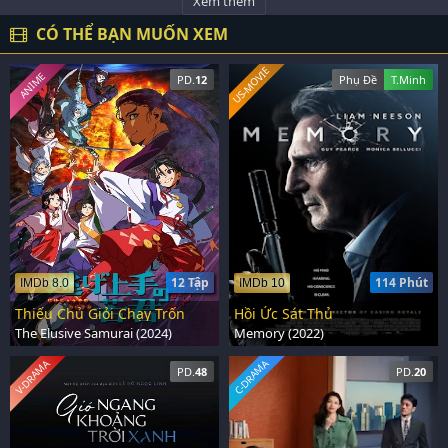
Xem thêm
CÓ THỂ BẠN MUỐN XEM
US-MOVIE
ANIME
PD.
12
Phụ Đề
T.Minh
12 Tập
114 Phút
IMDb 8.0
IMDb 10
Thiếu Chủ Giỏi Chạy Trốn
Hồi Ức Sát Thủ
The Elusive Samurai (2024)
Memory (2022)
V-DRAMA
C-DRAMA
PD.
48
PD.
20