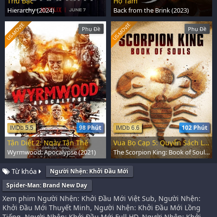
Thứ Bậc
Hộ Tâm
Hierarchy (2024)
Back from the Brink (2023)
US-MOVIE
US-MOVIE
Phụ Đề
Phụ Đề
98 Phút
102 Phút
IMDb 5.5
IMDb 6.6
Tận Diệt 2: Ngày Tận Thế
Vua Bọ Cạp 5: Quyển Sách Linh Hồn
Wyrmwood: Apocalypse (2021)
The Scorpion King: Book of Souls (2018)
Từ khóa
Người Nhện: Khởi Đầu Mới
Spider-Man: Brand New Day
Xem phim Người Nhện: Khởi Đầu Mới Việt Sub, Người Nhện:
Khởi Đầu Mới Thuyết Minh, Người Nhện: Khởi Đầu Mới Lồng
Tiếng, Người Nhện: Khởi Đầu Mới Full HD, Người Nhện: Khởi