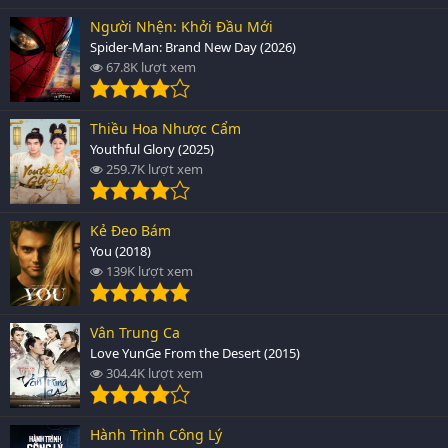
Người Nhện: Khởi Đầu Mới
Spider-Man: Brand New Day (2026)
67.8K lượt xem
Thiều Hoa Nhược Cẩm
Youthful Glory (2025)
259.7K lượt xem
Kẻ Đeo Bám
You (2018)
139K lượt xem
Vân Trung Ca
Love YunGe From the Desert (2015)
304.4K lượt xem
Hành Trình Công Lý