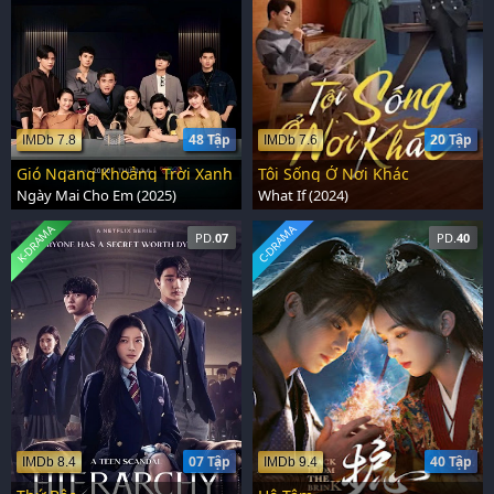
48 Tập
20 Tập
IMDb 7.8
IMDb 7.6
Gió Ngang Khoảng Trời Xanh
Tôi Sống Ở Nơi Khác
Ngày Mai Cho Em (2025)
What If (2024)
K-DRAMA
C-DRAMA
PD.
07
PD.
40
07 Tập
40 Tập
IMDb 8.4
IMDb 9.4