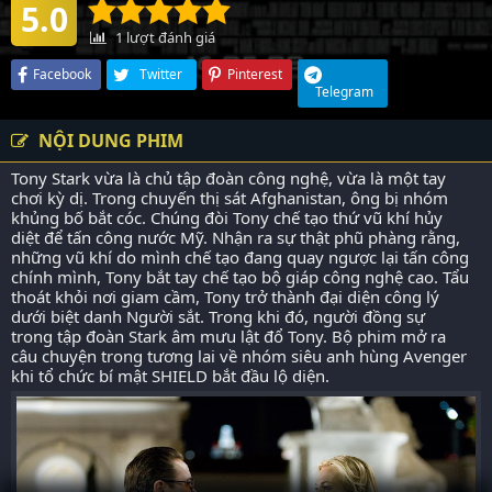
5.0
1
lượt đánh giá
Facebook
Twitter
Pinterest
Telegram
NỘI DUNG PHIM
Tony Stark vừa là chủ tập đoàn công nghệ, vừa là một tay
chơi kỳ dị. Trong chuyến thị sát Afghanistan, ông bị nhóm
khủng bố bắt cóc. Chúng đòi Tony chế tạo thứ vũ khí hủy
diệt để tấn công nước Mỹ. Nhận ra sự thật phũ phàng rằng,
những vũ khí do mình chế tạo đang quay ngược lại tấn công
chính mình, Tony bắt tay chế tạo bộ giáp công nghệ cao. Tẩu
thoát khỏi nơi giam cầm, Tony trở thành đại diện công lý
dưới biệt danh Người sắt. Trong khi đó, người đồng sự
trong tập đoàn Stark âm mưu lật đổ Tony. Bộ phim mở ra
câu chuyện trong tương lai về nhóm siêu anh hùng Avenger
khi tổ chức bí mật SHIELD bắt đầu lộ diện.