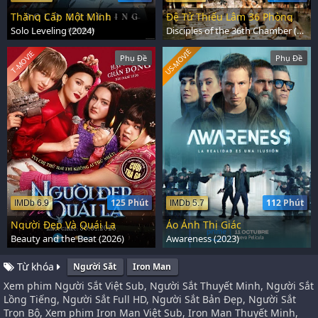
Thăng Cấp Một Mình
Đệ Tử Thiếu Lâm 36 Phòng
Solo Leveling (2024)
Disciples of the 36th Chamber (1985)
US-MOVIE
T-MOVIE
Phụ Đề
Phụ Đề
125 Phút
112 Phút
IMDb 6.9
IMDb 5.7
Người Đẹp Và Quái Lạ
Ảo Ảnh Thị Giác
Beauty and the Beat (2026)
Awareness (2023)
Từ khóa
Người Sắt
Iron Man
Xem phim Người Sắt Việt Sub, Người Sắt Thuyết Minh, Người Sắt
Lồng Tiếng, Người Sắt Full HD, Người Sắt Bản Đẹp, Người Sắt
Trọn Bộ, Xem phim Iron Man Việt Sub, Iron Man Thuyết Minh,