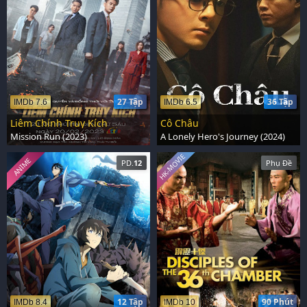
27 Tập
36 Tập
IMDb 7.6
IMDb 6.5
Liêm Chính Truy Kích
Cô Châu
Mission Run (2023)
A Lonely Hero's Journey (2024)
HK-MOVIE
ANIME
PD.
12
Phụ Đề
12 Tập
90 Phút
IMDb 8.4
IMDb 10