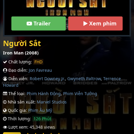
Trailer
Xem phim
Người Sắt
Iron Man (2008)
Chất lượng:
FHD
Đạo diễn:
Jon Favreau
Diễn viên:
Robert Downey Jr.
,
Gwyneth Paltrow
,
Terrence
Howard
Thể loại:
Phim Hành Động
,
Phim Viễn Tưởng
Nhà sản xuất:
Marvel Studios
Quốc gia:
Phim Âu Mỹ
Thời lượng:
126 Phút
Lượt xem:
45,348 views