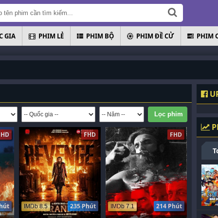
 GIA
PHIM LẺ
PHIM BỘ
PHIM ĐỀ CỬ
PHIM 
U
P
FHD
FHD
FHD
T
hút
235 Phút
214 Phút
IMDb 8.5
IMDb 7.1