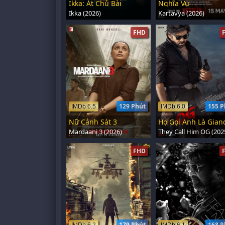
Ikka: Át Chủ Bài
Nghĩa Vụ
Ikka (2026)
Kartavya (2026)
FHD
129 Phút
155 P
IMDb 6.5
IMDb 6.0
Nữ Cảnh Sát 3
Mardaani 3 (2026)
They Call Him OG (202
FHD
179 Phút
168 P