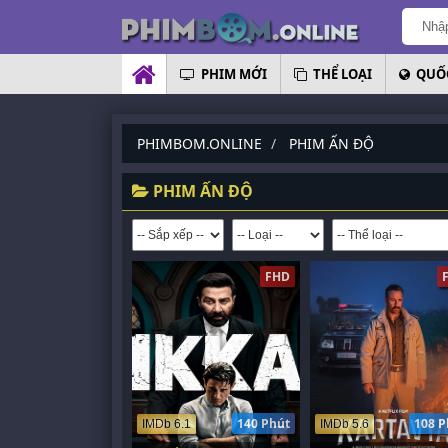
PHIM MỚI
THỂ LOẠI
QUỐC
PHIMBOM.ONLINE
PHIM ẤN ĐỘ
PHIM ẤN ĐỘ
FHD
140 Phút
108 P
IMDb 6.1
IMDb 5.6