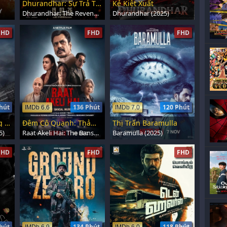
Dhurandhar: Sự Trả Thù
Kẻ Kiệt Xuất
Dhurandhar: The Revenge (2026)
Dhurandhar (2025)
FHD
FHD
FHD
hút
136 Phút
120 Phút
IMDb 6.6
IMDb 7.0
Họ Gọi Anh Là Giang Hồ Gốc
Đêm Cô Quạnh: Thảm Sát Gia Đình Bansal
Thị Trấn Baramulla
5)
Raat Akeli Hai: The Bansal Murders (2025)
Baramulla (2025)
FHD
FHD
FHD
hút
134 Phút
118 Phút