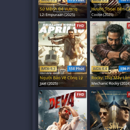
IMDb 6.2
IMDb 6.1
Sứ Mệnh Đế Vương
Huyền Thoại Bến C
L2: Empuraan (2025)
Coolie (2025)
FHD
158 Phút
156 P
IMDb 6.3
IMDb 6.4
Người Bảo Vệ Công Lý
Jaat (2025)
Mechanic Rocky (2024
FHD