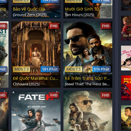
IMDb 6.9
IMDb 6.0
ảng
Bảo Vệ Quốc Gia
Mười Giờ Sinh Tử
Ground Zero (2025)
Ten Hours (2025)
FHD
FHD
FHD
hút
161 Phút
116 Phút
IMDb 7.3
IMDb 7.5
Rocky: Thợ Máy Lắm Chiêu
Đế Quốc Maratha: Cuộc Chiến Cuối Cùng
Kẻ Trộm Trang Sức: Phi Vụ Bắt Đầu
)
Chhaava (2025)
Jewel Thief: The Heist Begins (2025)
FHD
FHD
FHD