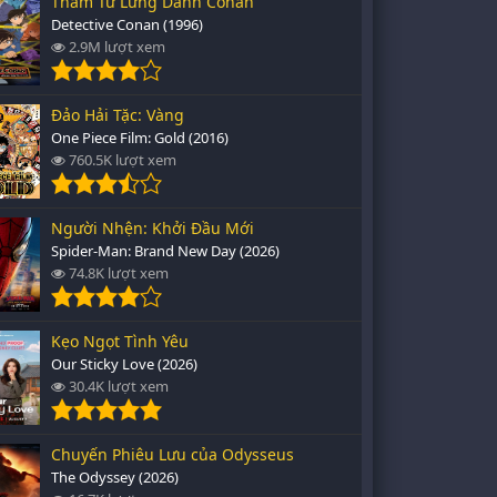
Thám Tử Lừng Danh Conan
Detective Conan (1996)
2.9M lượt xem
Đảo Hải Tặc: Vàng
One Piece Film: Gold (2016)
760.5K lượt xem
Người Nhện: Khởi Đầu Mới
Spider-Man: Brand New Day (2026)
74.8K lượt xem
Kẹo Ngọt Tình Yêu
Our Sticky Love (2026)
30.4K lượt xem
Chuyến Phiêu Lưu của Odysseus
The Odyssey (2026)