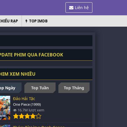
Liên hệ
CHIẾU RẠP
TOP IMDB
PDATE PHIM QUA FACEBOOK
HIM XEM NHIỀU
op Ngày
Top Tuần
Top Tháng
Đảo Hải Tặc
One Piece (1999)
16.7M lượt xem