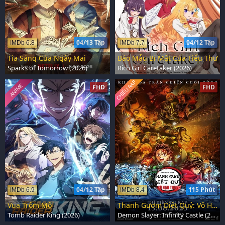
04/13 Tập
04/12 Tập
IMDb 6.8
IMDb 7.7
Tia Sáng Của Ngày Mai
Bảo Mẫu Bí Mật Của Tiểu Thư
Sparks of Tomorrow (2026)
Rich Girl Caretaker (2026)
CHIẾU RẠP
ANIME
FHD
FHD
04/12 Tập
115 Phút
IMDb 6.9
IMDb 8.4
Vua Trộm Mộ
Thanh Gươm Diệt Quỷ: Vô Hạn Thành
Tomb Raider King (2026)
Demon Slayer: Infinity Castle (2025)