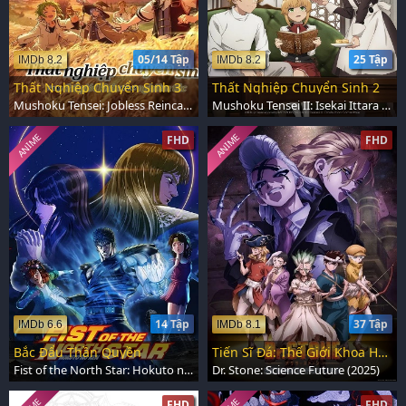
05/14 Tập
25 Tập
IMDb 8.2
IMDb 8.2
Thất Nghiệp Chuyển Sinh 3
Thất Nghiệp Chuyển Sinh 2
Mushoku Tensei: Jobless Reincarnation (2026)
Mushoku Tensei II: Isekai Ittara Honki Dasu (2024)
ANIME
ANIME
FHD
FHD
14 Tập
37 Tập
IMDb 6.6
IMDb 8.1
Bắc Đẩu Thần Quyền
Tiến Sĩ Đá: Thế Giới Khoa Học Mới
Fist of the North Star: Hokuto no Ken (2026)
Dr. Stone: Science Future (2025)
FHD
FHD