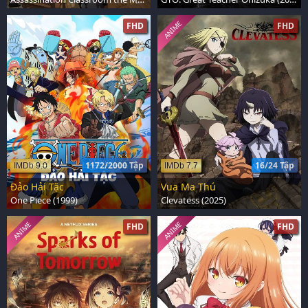
ANIME
FHD
FHD
1172/2000 Tập
16/24 Tập
IMDb 9.0
IMDb 7.7
Đảo Hải Tặc
Vua Ma Thú
One Piece (1999)
Clevatess (2025)
ANIME
ANIME
FHD
FHD