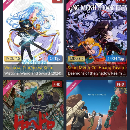
ANIME
ANIME
24 Tập
14/24 Tập
IMDb 7.5
IMDb 8.9
Wistoria: Trượng và Kiếm
Song Mệnh Cõi Hoàng Tuyền
Wistoria: Wand and Sword (2024)
Daemons of the Shadow Realm (2026)
ANIME
ANIME
FHD
FHD