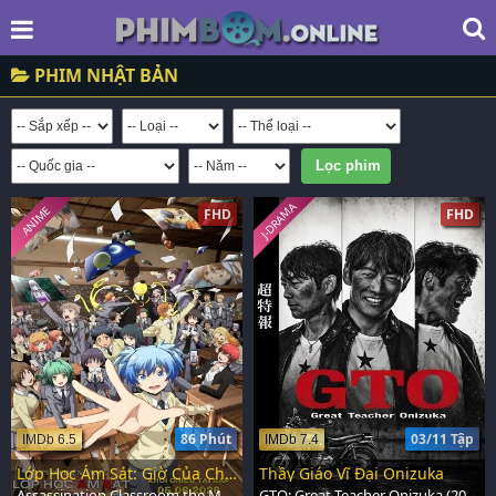
PHIM NHẬ­T BẢN
J-DRAMA
ANIME
FHD
FHD
86 Phút
03/11 Tập
IMDb 6.5
IMDb 7.4
Lớp Học Ám Sát: Giờ Của Chúng Ta
Thầy Giáo Vĩ Đại Onizuka
Assassination Classroom the Movie: Our Time (2026)
GTO: Great Teacher Onizuka (2026)