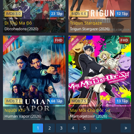
23 Tập
12 Tập
IMDb 8.0
IMDb 6.6
Dị Thú Ma Đô
Trigun Stargaze
Dorohedoro (2020)
Trigun Stargaze (2026)
J-DRAMA
ANIME
FHD
FHD
08 Tập
13 Tập
IMDb 7.1
IMDb 7.5
Người Khí
Mai Mối Cho Độc Sư
Human Vapor (2026)
Marriagetoxin (2026)
1
2
3
4
5