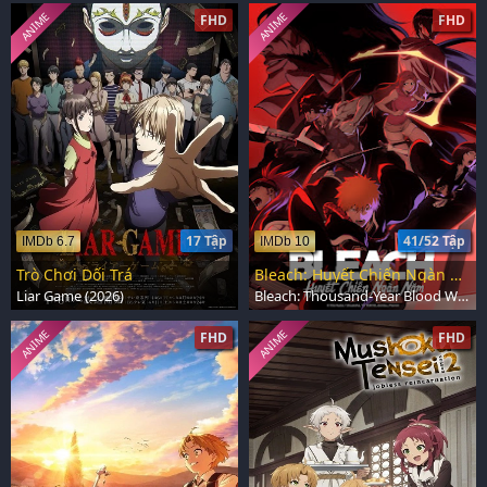
ANIME
ANIME
FHD
FHD
17 Tập
41/52 Tập
IMDb 6.7
IMDb 10
Trò Chơi Dối Trá
Bleach: Huyết Chiến Ngàn Năm
Liar Game (2026)
Bleach: Thousand-Year Blood War (2022)
ANIME
ANIME
FHD
FHD