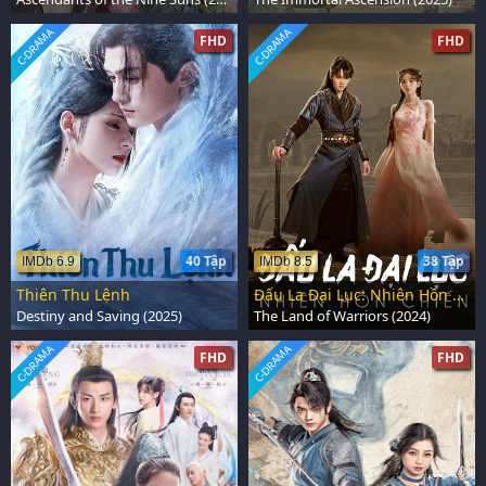
C-DRAMA
C-DRAMA
FHD
FHD
40 Tập
38 Tập
IMDb 6.9
IMDb 8.5
Thiên Thu Lệnh
Đấu La Đại Lục: Nhiên Hồn Chiến
Destiny and Saving (2025)
The Land of Warriors (2024)
C-DRAMA
C-DRAMA
FHD
FHD