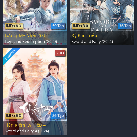
59 Tập
36 Tập
IMDb 8.3
IMDb 8.0
Lưu Ly Mỹ Nhân Sát
Kỳ Kim Triêu
Love and Redemption (2020)
Sword and Fairy (2024)
C-DRAMA
FHD
36 Tập
IMDb 6.8
Tiên Kiếm Kỳ Hiệp 4
Sword and Fairy 4 (2024)