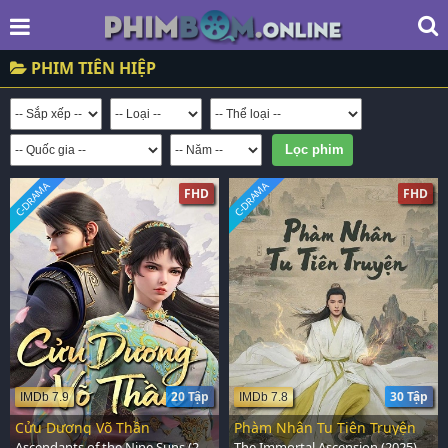
PHIM TIÊN HIỆP
C-DRAMA
C-DRAMA
FHD
FHD
20 Tập
30 Tập
IMDb 7.9
IMDb 7.8
Cửu Dương Võ Thần
Phàm Nhân Tu Tiên Truyện
Ascendants of the Nine Suns (2025)
The Immortal Ascension (2025)