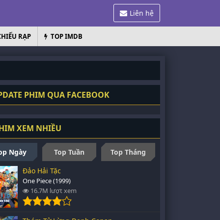
Liên hệ
CHIẾU RẠP
TOP IMDB
PDATE PHIM QUA FACEBOOK
HIM XEM NHIỀU
op Ngày
Top Tuần
Top Tháng
Đảo Hải Tặc
One Piece (1999)
16.7M lượt xem