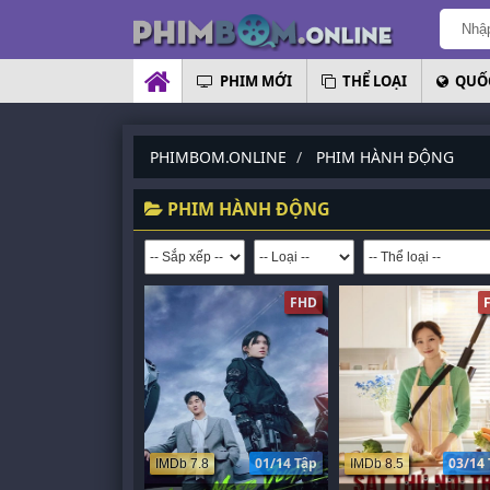
PHIM MỚI
THỂ LOẠI
QUỐC
PHIMBOM.ONLINE
PHIM HÀNH ĐỘNG
PHIM HÀNH ĐỘNG
FHD
01/14 Tập
03/14 
IMDb 7.8
IMDb 8.5