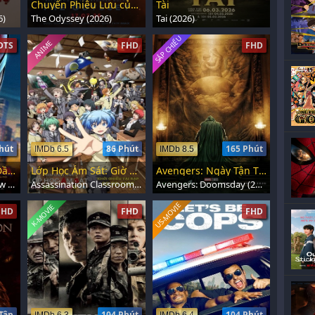
Chuyến Phiêu Lưu của Odysseus
Tài
6)
The Odyssey (2026)
Tai (2026)
SẮP CHIẾU
ANIME
DTS
FHD
FHD
hút
86 Phút
165 Phút
IMDb 6.5
IMDb 8.5
Người Nhện: Khởi Đầu Mới
Lớp Học Ám Sát: Giờ Của Chúng Ta
Avengers: Ngày Tận Thế
Spider-Man: Brand New Day (2026)
Assassination Classroom the Movie: Our Time (2026)
Avengers: Doomsday (2026)
US-MOVIE
K-MOVIE
FHD
FHD
FHD
Tập
104 Phút
104 Phút