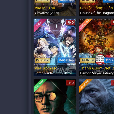
IMDb 7.7
IMDb 8.3
Vua Ma Thú
Gia Tộc Rồng: Phần
Clevatess (2025)
CHIẾU RẠP
ANIME
FHD
04/12 Tập
115 P
IMDb 6.9
IMDb 8.4
Vua Trộm Mộ
Tomb Raider King (2026)
US-MOVIE
K-DRAMA
FHD