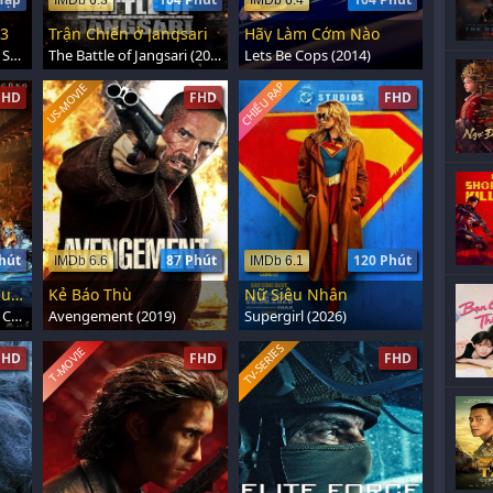
IMDb 6.3
IMDb 6.4
 3
Trận Chiến ở Jangsari
Hãy Làm Cớm Nào
House Of The Dragon: Season 3 (2026)
The Battle of Jangsari (2019)
Lets Be Cops (2014)
CHIẾU RẠP
US-MOVIE
FHD
FHD
FHD
hút
87 Phút
120 Phút
IMDb 6.6
IMDb 6.1
Thanh Gươm Diệt Quỷ: Vô Hạn Thành
Kẻ Báo Thù
Nữ Siêu Nhân
Demon Slayer: Infinity Castle (2025)
Avengement (2019)
Supergirl (2026)
TV-SERIES
T-MOVIE
FHD
FHD
FHD