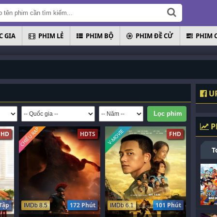
 GIA
PHIM LẺ
PHIM BỘ
PHIM ĐỀ CỬ
PHIM 
U
P
CHIẾU RẠP
V-MOVIE
FHD
HDTS
FHD
T
Tập
172 Phút
101 Phút
IMDb 8.5
IMDb 6.1