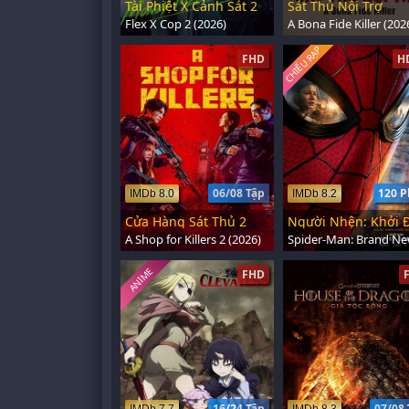
Tài Phiệt X Cảnh Sát 2
Sát Thủ Nội Trợ
Flex X Cop 2 (2026)
A Bona Fide Killer (202
CHIẾU RẠP
FHD
H
06/08 Tập
120 P
IMDb 8.0
IMDb 8.2
Cửa Hàng Sát Thủ 2
A Shop for Killers 2 (2026)
ANIME
FHD
16/24 Tập
07/08 