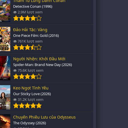
Thám Tử Lừng Danh Conan
Detective Conan (1996)
2.9M lượt xem
Đảo Hải Tặc: Vàng
One Piece Film: Gold (2016)
761K lượt xem
Người Nhện: Khởi Đầu Mới
Spider-Man: Brand New Day (2026)
75.6K lượt xem
Kẹo Ngọt Tình Yêu
Our Sticky Love (2026)
31.2K lượt xem
Chuyến Phiêu Lưu của Odysseus
The Odyssey (2026)