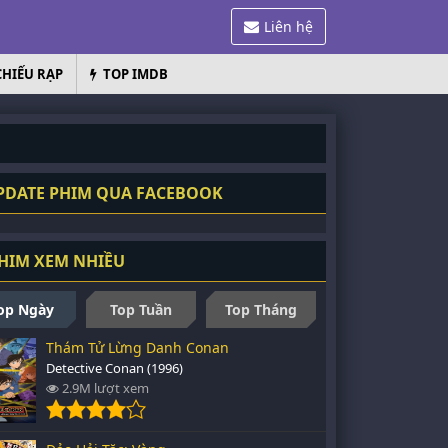
Liên hệ
CHIẾU RẠP
TOP IMDB
PDATE PHIM QUA FACEBOOK
HIM XEM NHIỀU
op Ngày
Top Tuần
Top Tháng
Thám Tử Lừng Danh Conan
Detective Conan (1996)
2.9M lượt xem