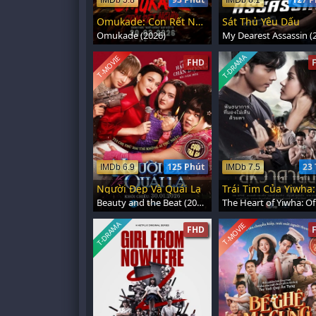
IMDb 5.8
IMDb 6.1
Omukade: Con Rết Người
Sát Thủ Yêu Dấu
Omukade (2026)
T-DRAMA
T-MOVIE
FHD
125 Phút
23 
IMDb 6.9
IMDb 7.5
Người Đẹp Và Quái Lạ
Beauty and the Beat (2026)
T-DRAMA
T-MOVIE
FHD