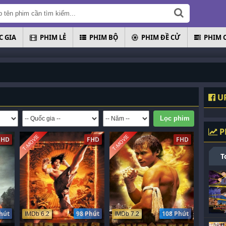
 GIA
PHIM LẺ
PHIM BỘ
PHIM ĐỀ CỬ
PHIM 
U
P
T-MOVIE
T-MOVIE
FHD
FHD
FHD
T
hút
98 Phút
108 Phút
IMDb 6.2
IMDb 7.2