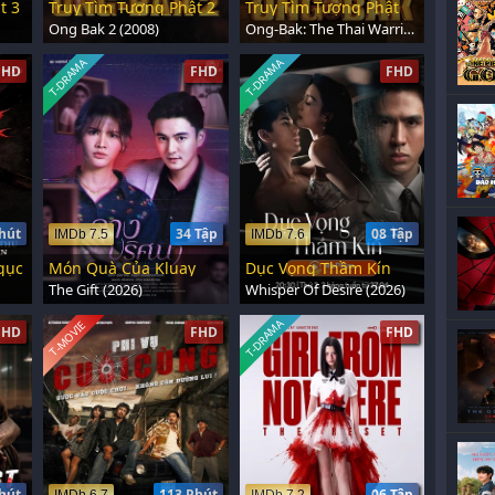
t 3
Truy Tìm Tượng Phật 2
Truy Tìm Tượng Phật
Ong Bak 2 (2008)
Ong-Bak: The Thai Warrior (2003)
T-DRAMA
T-DRAMA
FHD
FHD
FHD
hút
34 Tập
08 Tập
IMDb 7.5
IMDb 7.6
gục
Món Quà Của Kluay
Dục Vọng Thầm Kín
The Gift (2026)
Whisper Of Desire (2026)
T-DRAMA
T-MOVIE
FHD
FHD
FHD
hút
113 Phút
06 Tập