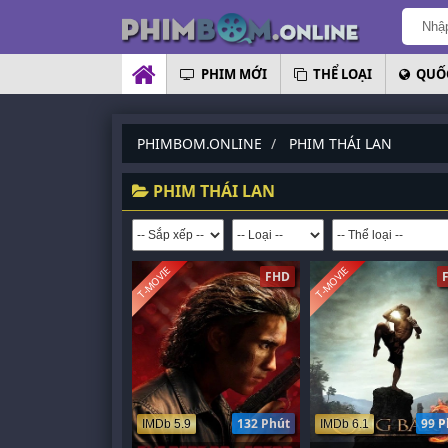
PHIM MỚI
THỂ LOẠI
QUỐC
PHIMBOM.ONLINE
PHIM THÁI LAN
PHIM THÁI LAN
T-MOVIE
T-MOVIE
FHD
132 Phút
99 P
IMDb 5.9
IMDb 6.1