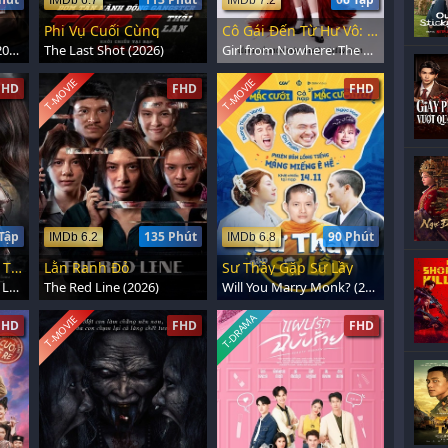
IMDb 6.7
IMDb 7.2
Phi Vụ Cuối Cùng
Cô Gái Ðến Từ Hư Vô: Tái Khởi Ðộng
My Dearest Assassin (2026)
The Last Shot (2026)
Girl from Nowhere: The Reset (2026)
T-MOVIE
T-MOVIE
FHD
FHD
FHD
Tập
135 Phút
90 Phút
IMDb 6.2
IMDb 6.8
Trái Tim Của Yiwha: Tình Yêu và Báo Thù
Lằn Ranh Đỏ
Sư Thầy Gặp Sư Lầy
The Heart of Yiwha: Of Love & Vengeance (2026)
The Red Line (2026)
Will You Marry Monk? (2025)
T-DRAMA
T-MOVIE
FHD
FHD
FHD