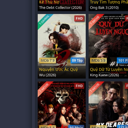
Kẻ Thu Nợ
Truy Tìm Tượng Phậ
The Debt Collector (2026)
Ong Bak 3 (2010)
T-DRAMA
T-MOVIE
FHD
09 Tập
101 P
IMDb 7.9
IMDb 5.9
Nguyện Ước Ác Quỷ
Quỷ Dữ Từ Luyện N
Wu (2026)
King Kaew (2026)
T-MOVIE
T-MOVIE
FHD
93 Phút
127 P