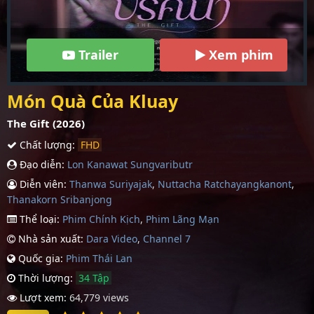
Trailer
Xem phim
Món Quà Của Kluay
The Gift (2026)
Chất lượng:
FHD
Đạo diễn:
Lon Kanawat Sungvaributr
Diễn viên:
Thanwa Suriyajak
,
Nuttacha Ratchayangkanont
,
Thanakorn Sribanjong
Thể loại:
Phim Chính Kịch
,
Phim Lãng Mạn
Nhà sản xuất:
Dara Video
,
Channel 7
Quốc gia:
Phim Thái Lan
Thời lượng:
34 Tập
Lượt xem:
64,779 views