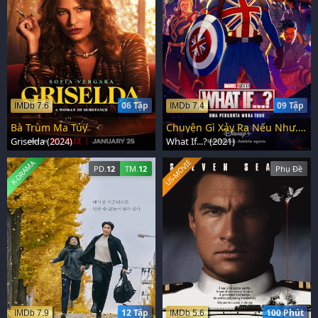
06 Tập
09 Tập
IMDb 7.6
IMDb 7.4
Bà Trùm Ma Túy
Chuyện Gì Xảy Ra Nếu Như...?
Griselda (2024)
What If...? (2021)
US-MOVIE
K-DRAMA
PD.
12
TM.
12
Phụ Đề
12 Tập
100 Phút
IMDb 7.9
IMDb 5.6