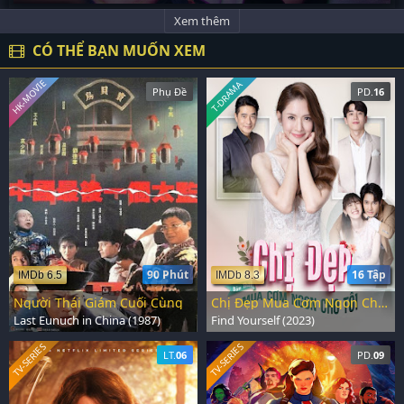
Xem thêm
CÓ THỂ BẠN MUỐN XEM
HK-MOVIE
T-DRAMA
Phụ Đề
PD.
16
90 Phút
16 Tập
IMDb 6.5
IMDb 8.3
Người Thái Giám Cuối Cùng
Chị Đẹp Mua Cơm Ngon Cho Tôi
Last Eunuch in China (1987)
Find Yourself (2023)
TV-SERIES
TV-SERIES
LT.
06
PD.
09