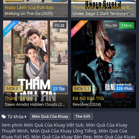
Ngày Lành của Eun Soo
Trong Vòng Vây 2: Khủng Bố Đen
Walking on Thin Ice (2025)
Under Siege 2: Dark Territory (1995)
CHIẾU RẠP
C-DRAMA
PD.
22
Phụ Đề
T.Minh
22 Tập
125 Phút
IMDb 8.6
IMDb 5.3
Thám Tình An
Đả Nữ Báo Thù
Dawn Amidst Hidden Clouds (2024)
Revolver (2024)
Từ khóa
Món Quà Của Kluay
The Gift
Xem phim Món Quà Của Kluay Việt Sub, Món Quà Của Kluay
Thuyết Minh, Món Quà Của Kluay Lồng Tiếng, Món Quà Của
Kluay Full HD, Món Quà Của Kluay Bản Đẹp, Món Quà Của Kluay