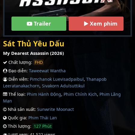
Trailer
Xem phim
Sát Thủ Yêu Dấu
My Dearest Assassin (2026)
Chất lượng:
FHD
Đạo diễn:
Taweewat Wantha
Diễn viên:
Pimchanok Luevisadpaibul
,
Thanapob
Leeratanakachorn
,
Sivakorn Adulsuttikul
Thể loại:
Phim Hành Động
,
Phim Chính Kịch
,
Phim Lãng
Mạn
Nhà sản xuất:
Sunwrite Moonact
Quốc gia:
Phim Thái Lan
Thời lượng:
127 Phút
Lượt xem:
41,522 views