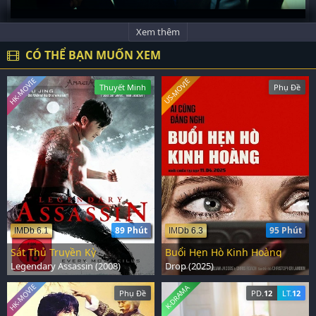
Xem thêm
CÓ THỂ BẠN MUỐN XEM
HK-MOVIE
US-MOVIE
Thuyết Minh
Phụ Đề
89 Phút
95 Phút
IMDb 6.1
IMDb 6.3
Sát Thủ Truyền Kỳ
Buổi Hẹn Hò Kinh Hoàng
Legendary Assassin (2008)
Drop (2025)
HK-MOVIE
K-DRAMA
Phụ Đề
PD.
12
LT.
12