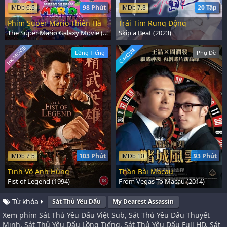
98 Phút
20 Tập
IMDb 6.5
IMDb 7.3
Phim Super Mario Thiên Hà
Trái Tim Rung Động
The Super Mario Galaxy Movie (2026)
Skip a Beat (2023)
HK-MOVIE
C-MOVIE
Lồng Tiếng
Phụ Đề
103 Phút
93 Phút
IMDb 7.5
IMDb 10
Tinh Võ Anh Hùng
Thần Bài Macau
Fist of Legend (1994)
From Vegas To Macau (2014)
Từ khóa
Sát Thủ Yêu Dấu
My Dearest Assassin
Xem phim Sát Thủ Yêu Dấu Việt Sub, Sát Thủ Yêu Dấu Thuyết
Minh, Sát Thủ Yêu Dấu Lồng Tiếng, Sát Thủ Yêu Dấu Full HD, Sát