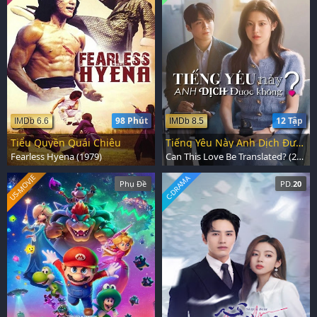
98 Phút
12 Tập
IMDb 6.6
IMDb 8.5
Tiểu Quyền Quái Chiêu
Tiếng Yêu Này Anh Dịch Được Không
Fearless Hyena (1979)
Can This Love Be Translated? (2026)
US-MOVIE
C-DRAMA
Phụ Đề
PD.
20