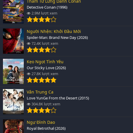
Thám Tử Lừng Danh Conan
Detective Conan (1996)
2.9M lượt xem
Người Nhện: Khởi Đầu Mới
Spider-Man: Brand New Day (2026)
72.4K lượt xem
Kẹo Ngọt Tình Yêu
Our Sticky Love (2026)
27.8K lượt xem
Vân Trung Ca
Love YunGe From the Desert (2015)
304.8K lượt xem
Ngự Đình Dao
Royal Betrothal (2026)