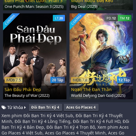
Đấm Phát Chết Luôn: Phần 3
Mượn Rượu Đẩy Kèo
One Punch Man: Season 3 (2025)
Big Deal (2025)
C-DRAMA
C-DRAMA
LT.
20
PD.
12
TM.
12
20 Tập
12 Tập
IMDb 7.5
IMDb 7.8
Sàn Đấu Phái Đẹp
Ngạo Thế Đan Thần
The Beauty of War (2022)
World Defying Dan God (2025)
Từ khóa
Đôi Bạn Tri Kỷ 4
Aces Go Places 4
Xem phim Đôi Bạn Tri Kỷ 4 Việt Sub, Đôi Bạn Tri Kỷ 4 Thuyết
Minh, Đôi Bạn Tri Kỷ 4 Lồng Tiếng, Đôi Bạn Tri Kỷ 4 Full HD, Đôi
Bạn Tri Kỷ 4 Bản Đẹp, Đôi Bạn Tri Kỷ 4 Trọn Bộ, Xem phim Aces
Go Places 4 Việt Sub, Aces Go Places 4 Thuyết Minh, Aces Go