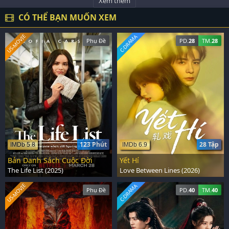
Xem thêm
CÓ THỂ BẠN MUỐN XEM
US-MOVIE
C-DRAMA
Phụ Đề
PD.
28
TM.
28
123 Phút
28 Tập
IMDb 5.8
IMDb 6.9
Bản Danh Sách Cuộc Đời
Yết Hí
The Life List (2025)
Love Between Lines (2026)
US-MOVIE
C-DRAMA
Phụ Đề
PD.
40
TM.
40