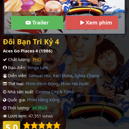
Trailer
Xem phim
Đôi Bạn Tri Kỷ 4
Aces Go Places 4 (1986)
Chất lượng:
FHD
Đạo diễn:
Ringo Lam
Diễn viên:
Samuel Hui
,
Karl Maka
,
Sylvia Chang
Thể loại:
Phim Hành Động
,
Phim Hài Hước
Nhà sản xuất:
Cinema City & Films
Quốc gia:
Phim Hồng Kông
Thời lượng:
86 Phút
Lượt xem:
47,551 views
5.0