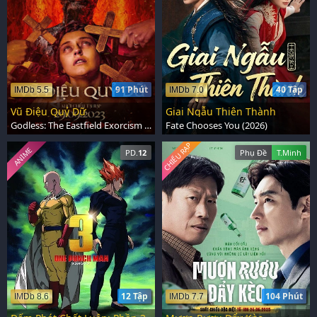
91 Phút
40 Tập
IMDb 5.5
IMDb 7.0
Vũ Điệu Quỷ Dữ
Giai Ngẫu Thiên Thành
Godless: The Eastfield Exorcism (2023)
Fate Chooses You (2026)
CHIẾU RẠP
ANIME
PD.
12
Phụ Đề
T.Minh
12 Tập
104 Phút
IMDb 8.6
IMDb 7.7