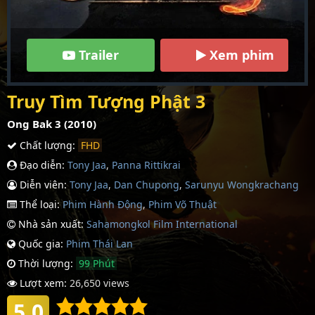
Trailer
Xem phim
Truy Tìm Tượng Phật 3
Ong Bak 3 (2010)
Chất lượng:
FHD
Đạo diễn:
Tony Jaa
,
Panna Rittikrai
Diễn viên:
Tony Jaa
,
Dan Chupong
,
Sarunyu Wongkrachang
Thể loại:
Phim Hành Động
,
Phim Võ Thuật
Nhà sản xuất:
Sahamongkol Film International
Quốc gia:
Phim Thái Lan
Thời lượng:
99 Phút
Lượt xem:
26,650 views
5.0