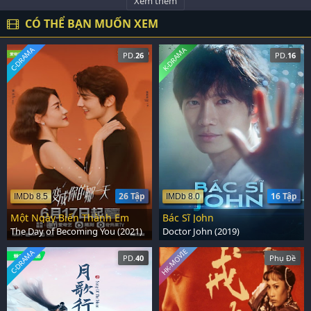
Xem thêm
CÓ THỂ BẠN MUỐN XEM
C-DRAMA
K-DRAMA
PD.
26
PD.
16
26 Tập
16 Tập
IMDb 8.5
IMDb 8.0
Một Ngày Biến Thành Em
Bác Sĩ John
The Day of Becoming You (2021)
Doctor John (2019)
HK-MOVIE
C-DRAMA
PD.
40
Phụ Đề