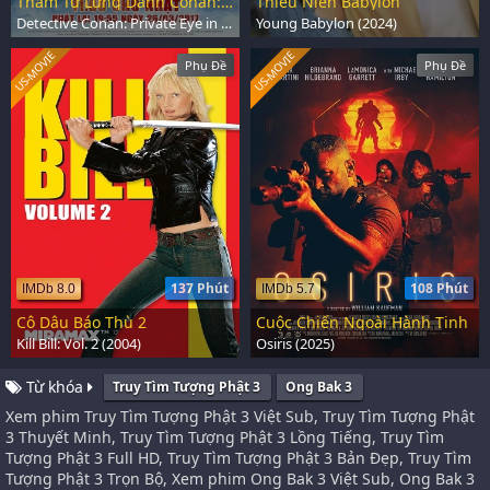
Thám Tử Lừng Danh Conan: Con Mắt Bí Ẩn Ngoài Biển
Thiếu Niên Babylon
Detective Conan: Private Eye in the Distant Sea (2013)
Young Babylon (2024)
US-MOVIE
US-MOVIE
Phụ Đề
Phụ Đề
137 Phút
108 Phút
IMDb 8.0
IMDb 5.7
Cô Dâu Báo Thù 2
Cuộc Chiến Ngoài Hành Tinh
Kill Bill: Vol. 2 (2004)
Osiris (2025)
Từ khóa
Truy Tìm Tượng Phật 3
Ong Bak 3
Xem phim Truy Tìm Tượng Phật 3 Việt Sub, Truy Tìm Tượng Phật
3 Thuyết Minh, Truy Tìm Tượng Phật 3 Lồng Tiếng, Truy Tìm
Tượng Phật 3 Full HD, Truy Tìm Tượng Phật 3 Bản Đẹp, Truy Tìm
Tượng Phật 3 Trọn Bộ, Xem phim Ong Bak 3 Việt Sub, Ong Bak 3