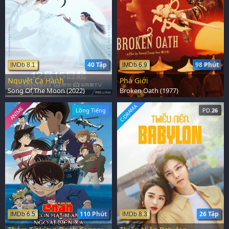
40 Tập
98 Phút
IMDb 8.1
IMDb 6.9
Nguyệt Ca Hành
Phá Giới
Song Of The Moon (2022)
Broken Oath (1977)
C-DRAMA
ANIME
Lồng Tiếng
PD.
26
110 Phút
26 Tập
IMDb 6.5
IMDb 8.3