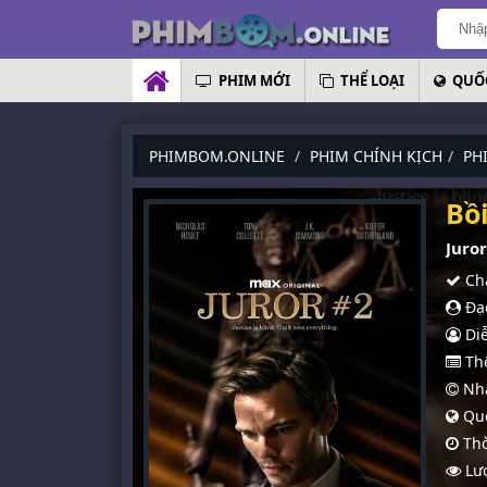
PHIM MỚI
THỂ LOẠI
QUỐC
PHIMBOM.ONLINE
PHIM CHÍNH KỊCH
PH
Bồi
Juror
Chấ
Đạo
Diễ
Thể
Nhà
Quố
Thờ
Lượ