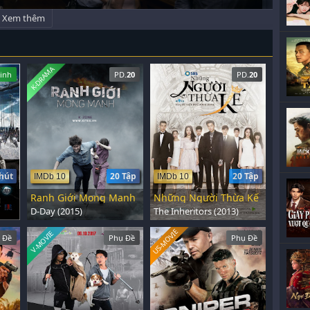
Xem thêm
K-DRAMA
inh
PD.
20
PD.
20
hút
20 Tập
20 Tập
IMDb 10
IMDb 10
Ranh Giới Mong Manh
Những Người Thừa Kế
D-Day (2015)
The Inheritors (2013)
US-MOVIE
V-MOVIE
 Đề
Phụ Đề
Phụ Đề