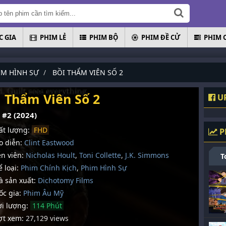
 GIA
PHIM LẺ
PHIM BỘ
PHIM ĐỀ CỬ
PHIM 
IM HÌNH SỰ
BỒI THẨM VIÊN SỐ 2
 Thẩm Viên Số 2
UP
 #2 (2024)
t lượng:
FHD
P
 diễn:
Clint Eastwood
n viên:
Nicholas Hoult
,
Toni Collette
,
J.K. Simmons
T
 loại:
Phim Chính Kịch
,
Phim Hình Sự
 sản xuất:
Dichotomy Films
c gia:
Phim Âu Mỹ
i lượng:
114 Phút
t xem:
27,129 views