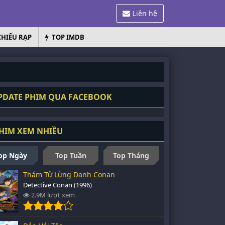
Liên hệ
CHIẾU RẠP
TOP IMDB
DATE PHIM QUA FACEBOOK
HIM XEM NHIỀU
op Ngày
Top Tuần
Top Tháng
Thám Tử Lừng Danh Conan
Detective Conan (1996)
2.9M lượt xem