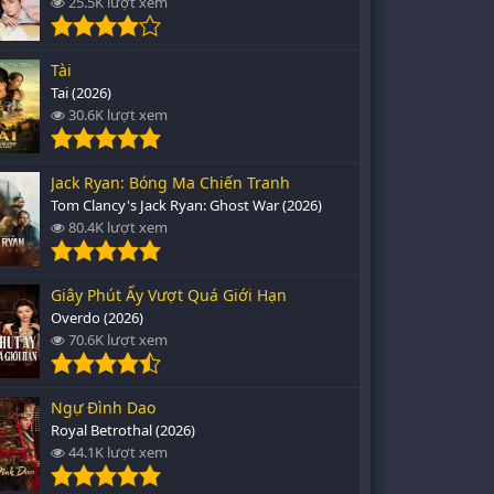
25.5K lượt xem
Tài
Tai (2026)
30.6K lượt xem
Jack Ryan: Bóng Ma Chiến Tranh
Tom Clancy's Jack Ryan: Ghost War (2026)
80.4K lượt xem
Giây Phút Ấy Vượt Quá Giới Hạn
Overdo (2026)
70.6K lượt xem
Ngự Đình Dao
Royal Betrothal (2026)
44.1K lượt xem