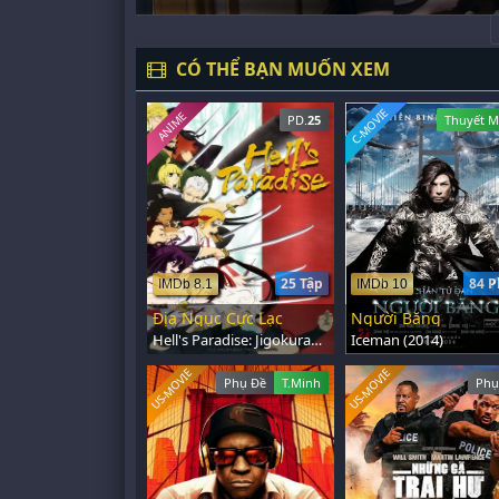
CÓ THỂ BẠN MUỐN XEM
C-MOVIE
ANIME
PD.
25
Thuyết M
25 Tập
84 P
IMDb 8.1
IMDb 10
Địa Ngục Cực Lạc
Người Băng
Hell's Paradise: Jigokuraku (2023)
Iceman (2014)
US-MOVIE
US-MOVIE
Phụ Đề
T.Minh
Phụ