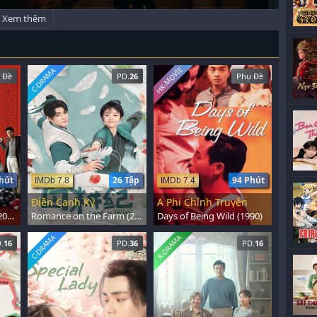
Xem thêm
HK-MOVIE
C-DRAMA
 Đề
PD.
26
Phụ Đề
hút
26 Tập
94 Phút
IMDb 7.8
IMDb 7.4
Điền Canh Kỷ
A Phi Chính Truyện
Tazza: One Eyed Jack (2019)
Romance on the Farm (2023)
Days of Being Wild (1990)
C-DRAMA
K-DRAMA
.
16
PD.
36
PD.
16