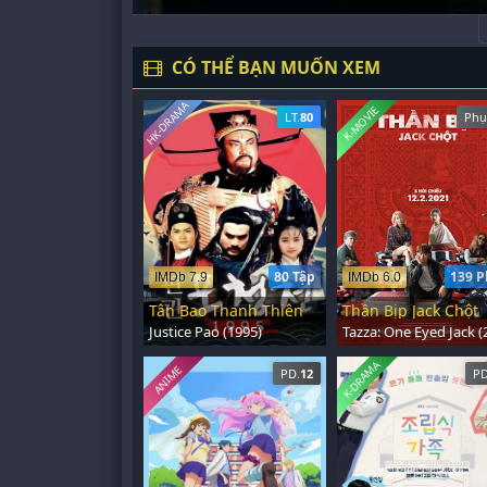
CÓ THỂ BẠN MUỐN XEM
HK-DRAMA
K-MOVIE
LT.
80
Phụ
80 Tập
139 P
IMDb 7.9
IMDb 6.0
Tân Bao Thanh Thiên
Thần Bịp Jack Chột
Justice Pao (1995)
K-DRAMA
ANIME
PD.
12
PD