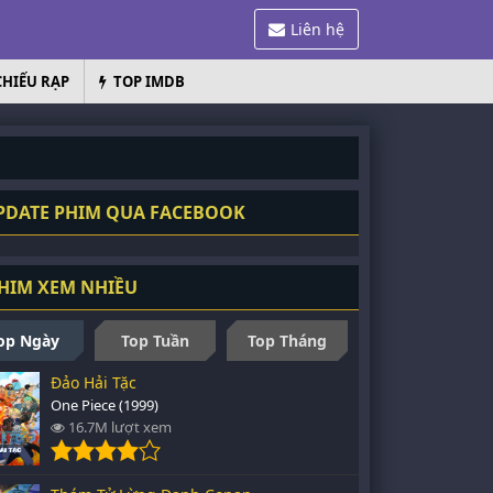
Liên hệ
CHIẾU RẠP
TOP IMDB
DATE PHIM QUA FACEBOOK
HIM XEM NHIỀU
op Ngày
Top Tuần
Top Tháng
Đảo Hải Tặc
One Piece (1999)
16.7M lượt xem