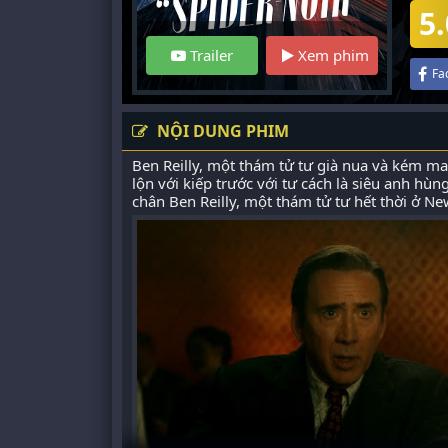
5.
Trailer
Xem phim
Fa
NỘI DUNG PHIM
Ben Reilly, một thám tử tư già nua và kém 
lộn với kiếp trước với tư cách là siêu anh hù
chân Ben Reilly, một thám tử tư hết thời ở Ne