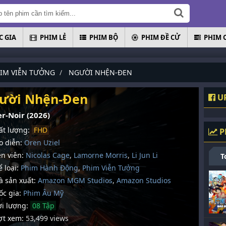
 GIA
PHIM LẺ
PHIM BỘ
PHIM ĐỀ CỬ
PHIM 
IM VIỄN TƯỞNG
NGƯỜI NHỆN-ĐEN
ười Nhện-Đen
UP
er-Noir (2026)
t lượng:
FHD
P
 diễn:
Oren Uziel
n viên:
Nicolas Cage
,
Lamorne Morris
,
Li Jun Li
T
 loại:
Phim Hành Động
,
Phim Viễn Tưởng
 sản xuất:
Amazon MGM Studios
,
Amazon Studios
c gia:
Phim Âu Mỹ
i lượng:
08 Tập
t xem:
53,499 views