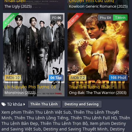
Nhân Diện
Chuyện Tình Cửu Long
The Ugly (2025)
Kowloon Generic Romance (2025)
K-DRAMA
T-MOVIE
PD.
06
Phụ Đề
T.Minh
06 Tập
108 Phút
IMDb 10
IMDb 7.2
Lời Nguyền Pho Tượng Cổ
Truy Tìm Tượng Phật
Monstrous (2022)
Ong-Bak: The Thai Warrior (2003)
Từ khóa
Thiên Thu Lệnh
Destiny and Saving
Xem phim Thiên Thu Lệnh Việt Sub, Thiên Thu Lệnh Thuyết
Minh, Thiên Thu Lệnh Lồng Tiếng, Thiên Thu Lệnh Full HD, Thiên
Thu Lệnh Bản Đẹp, Thiên Thu Lệnh Trọn Bộ, Xem phim Destiny
and Saving Việt Sub, Destiny and Saving Thuyết Minh, Destiny