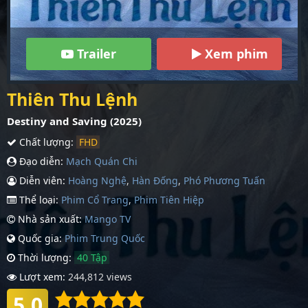
Trailer
Xem phim
Thiên Thu Lệnh
Destiny and Saving (2025)
Chất lượng:
FHD
Đạo diễn:
Mạch Quán Chi
Diễn viên:
Hoàng Nghệ
,
Hàn Đống
,
Phó Phương Tuấn
Thể loại:
Phim Cổ Trang
,
Phim Tiên Hiệp
Nhà sản xuất:
Mango TV
Quốc gia:
Phim Trung Quốc
Thời lượng:
40 Tập
Lượt xem:
244,812 views
5.0