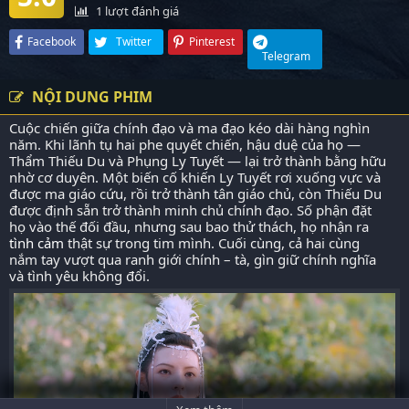
1
lượt đánh giá
Facebook
Twitter
Pinterest
Telegram
NỘI DUNG PHIM
Cuộc chiến giữa chính đạo và ma đạo kéo dài hàng nghìn
năm. Khi lãnh tụ hai phe quyết chiến, hậu duệ của họ —
Thẩm Thiếu Du và Phụng Ly Tuyết — lại trở thành bằng hữu
nhờ cơ duyên. Một biến cố khiến Ly Tuyết rơi xuống vực và
được ma giáo cứu, rồi trở thành tân giáo chủ, còn Thiếu Du
được định sẵn trở thành minh chủ chính đạo. Số phận đặt
họ vào thế đối đầu, nhưng sau bao thử thách, họ nhận ra
tình cảm
thật sự trong tim mình. Cuối cùng, cả hai cùng
nắm tay vượt qua ranh giới chính – tà, gìn giữ chính nghĩa
và tình yêu không đổi.