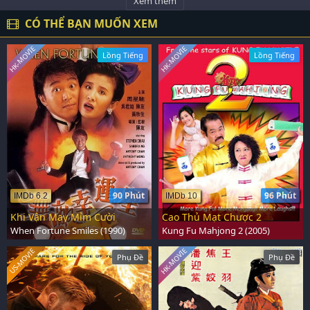
Xem thêm
CÓ THỂ BẠN MUỐN XEM
HK-MOVIE
HK-MOVIE
Lồng Tiếng
Lồng Tiếng
90 Phút
96 Phút
IMDb 6.2
IMDb 10
Khi Vận May Mỉm Cười
Cao Thủ Mạt Chược 2
When Fortune Smiles (1990)
Kung Fu Mahjong 2 (2005)
HK-MOVIE
US-MOVIE
Phụ Đề
Phụ Đề