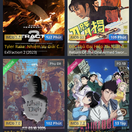
122 Phút
105 Phút
IMDb 7.7
IMDb 10
Tyler Rake: Nhiệm Vụ Giải Cứu 2
Độc Thủ Đại Hiệp Tái Xuất Giang Hồ
Extraction 2 (2023)
Return Of The One Armed Swordsman (1969)
K-MOVIE
ANIME
Phụ Đề
PD.
13
102 Phút
13 Tập
IMDb 7.0
IMDb 7.2