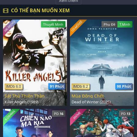
Xem thêm
CÓ THỂ BẠN MUỐN XEM
HK-MOVIE
US-MOVIE
Thuyết Minh
Phụ Đề
T.Minh
91 Phút
98 Phút
IMDb 6.0
IMDb 6.2
Sát Thủ Thiên Thần
Mùa Đông Chết
Killer Angels (1989)
Dead of Winter (2025)
K-DRAMA
ANIME
PD.
16
PD.
13