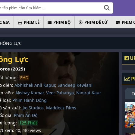
 GIA
PHIM LẺ
PHIM BỘ
PHIM ĐỀ CỬ
PHIM 
HÔNG LỰC
ông Lực
UP
orce (2025)
t lượng:
FHD
P
 diễn:
Abhishek Anil Kapur
,
Sandeep Kewlani
n viên:
Akshay Kumar
,
Veer Pahariya
,
Nimrat Kaur
T
 loại:
Phim Hành Động
 sản xuất:
Jio Studios
,
Maddock Films
c gia:
Phim Ấn Độ
i lượng:
125 Phút
t xem:
40,230 views