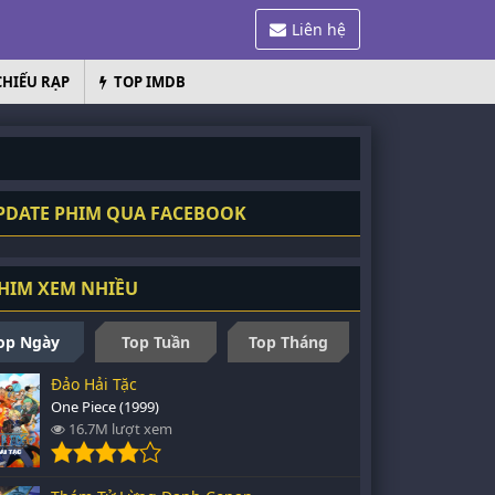
Liên hệ
CHIẾU RẠP
TOP IMDB
DATE PHIM QUA FACEBOOK
HIM XEM NHIỀU
op Ngày
Top Tuần
Top Tháng
Đảo Hải Tặc
One Piece (1999)
16.7M lượt xem