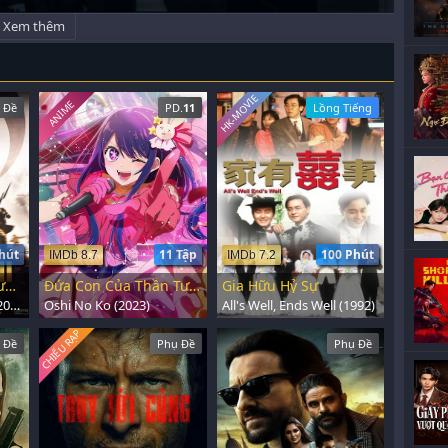
Xem thêm
HK-MOVIE
ANIME
 Đề
PD.
11
Lồng Tiếng
hút
11 Tập
100 Phút
IMDb 8.7
IMDb 7.2
Hành Trình Của Người Anh Hùng 2
Đứa Con Của Thần Tượng
Gia Hữu Hỷ Sự
Ataturk II: 1881-1919 (2024)
Oshi No Ko (2023)
All's Well, Ends Well (1992)
CHIẾU RẠP
 Đề
Phụ Đề
Phụ Đề