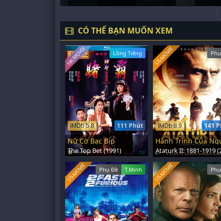
CÓ THỂ BẠN MUỐN XEM
HK-MOVIE
US-MOVIE
Lồng Tiếng
Phụ
111 Phút
141 P
IMDb 5.8
IMDb 8.9
Nữ Cờ Bạc Bịp
The Top Bet (1991)
US-MOVIE
US-MOVIE
Phụ Đề
T.Minh
Phụ