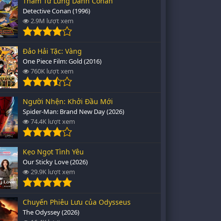
Thám Tử Lừng Danh Conan
Detective Conan (1996)
2.9M lượt xem
Đảo Hải Tặc: Vàng
One Piece Film: Gold (2016)
760K lượt xem
Người Nhện: Khởi Đầu Mới
Spider-Man: Brand New Day (2026)
74.4K lượt xem
Kẹo Ngọt Tình Yêu
Our Sticky Love (2026)
29.9K lượt xem
Chuyến Phiêu Lưu của Odysseus
The Odyssey (2026)