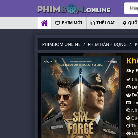
PHIM MỚI
THỂ LOẠI
QUỐC
PHIMBOM.ONLINE
PHIM HÀNH ĐỘNG
K
Kh
Sky F
Chấ
Đạo
Diễ
Thể
Nhà
Quố
Thờ
Lượ