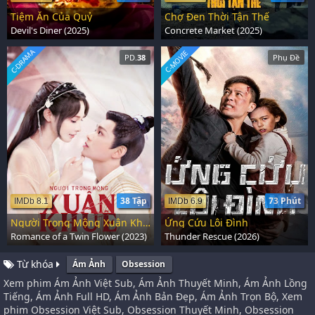
Tiệm Ăn Của Quỷ
Chợ Đen Thời Tận Thế
Devil's Diner (2025)
Concrete Market (2025)
C-DRAMA
C-MOVIE
PD.
38
Phụ Đề
38 Tập
73 Phút
IMDb 8.1
IMDb 6.9
Người Trong Mộng Xuân Khuê
Ứng Cứu Lôi Đình
Romance of a Twin Flower (2023)
Thunder Rescue (2026)
Từ khóa
Ám Ảnh
Obsession
Xem phim Ám Ảnh Việt Sub, Ám Ảnh Thuyết Minh, Ám Ảnh Lồng
Tiếng, Ám Ảnh Full HD, Ám Ảnh Bản Đẹp, Ám Ảnh Trọn Bộ, Xem
phim Obsession Việt Sub, Obsession Thuyết Minh, Obsession