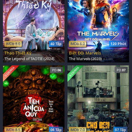
40 Tập
120 Phút
IMDb 8.0
IMDb 6.0
Thao Thiết Ký
Biệt Đội Marvels
The Legend of TAOTIE (2024)
The Marvels (2023)
V-DRAMA
K-DRAMA
PD.
06
PD.
07
06 Tập
07 Tập
IMDb 8.5
IMDb 7.0