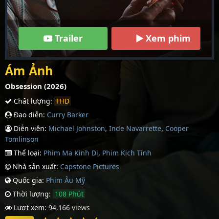
Trailer
Xem phim
Ám Ảnh
Obsession (2026)
Chất lượng:
FHD
Đạo diễn:
Curry Barker
Diễn viên:
Michael Johnston
,
Inde Navarrette
,
Cooper
Tomlinson
Thể loại:
Phim Ma Kinh Dị
,
Phim Kịch Tính
Nhà sản xuất:
Capstone Pictures
Quốc gia:
Phim Âu Mỹ
Thời lượng:
108 Phút
Lượt xem:
94,166 views