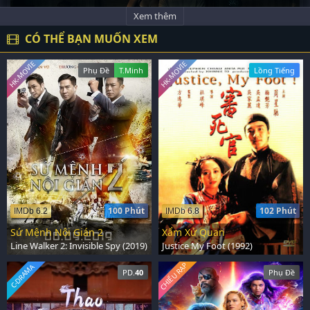
Xem thêm
CÓ THỂ BẠN MUỐN XEM
HK-MOVIE
HK-MOVIE
Phụ Đề
T.Minh
Lồng Tiếng
100 Phút
102 Phút
IMDb 6.2
IMDb 6.8
Sứ Mệnh Nội Gián 2
Xẩm Xử Quan
Line Walker 2: Invisible Spy (2019)
Justice My Foot (1992)
CHIẾU RẠP
C-DRAMA
PD.
40
Phụ Đề