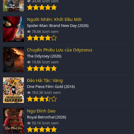
34.8K lượt xem
Người Nhện: Khởi Đầu Mới
Spider-Man: Brand New Day (2026)
78.6K lượt xem
Chuyến Phiêu Lưu của Odysseus
The Odyssey (2026)
19.8K lượt xem
Đảo Hải Tặc: Vàng
One Piece Film: Gold (2016)
763.3K lượt xem
Ngự Đình Dao
Royal Betrothal (2026)
50.1K lượt xem