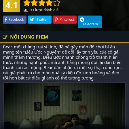
4.1
11
lượt đánh giá
Facebook
Twitter
Pinterest
Telegram
NỘI DUNG PHIM
Bear, một chàng trai si tình, đã bẻ gãy món đồ chơi bí ẩn
mang tên "Liễu Ước Nguyện" để đổi lấy tình yêu của cô gái
mình thầm thương. Điều ước nhanh chóng trở thành hiện
thực, nhưng hạnh phúc mà anh hằng mong đợi lại dần biến
thành cơn ác mộng. Bear dần nhận ra một sự thật rùng rợn:
cái giá phải trả cho món quà kỳ diệu đó kinh hoàng và đen
tối hơn bất cứ điều gì anh có thể tưởng tượng.