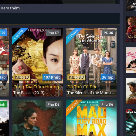
Xem thêm
C-DRAMA
C-MOVIE
T.
20
Phụ Đề
PD.
36
Tập
107 Phút
36 Tập
IMDb 10
IMDb 8.0
Cung Tỏa Trầm Hương
Dã Thú Cô Độc
The Palace (2013)
The Silence of the Monster (2022)
US-MOVIE
inh
Phụ Đề
Phụ Đề