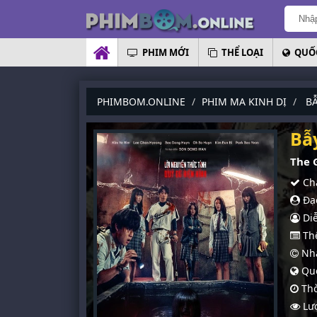
PHIM MỚI
THỂ LOẠI
QUỐC
PHIMBOM.ONLINE
PHIM MA KINH DỊ
BẪ
Bẫ
The 
Chấ
Đạo
Diễ
Thể
Nhà
Quố
Thờ
Lượ