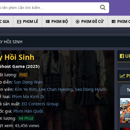
 GIA
PHIM LẺ
PHIM BỘ
PHIM ĐỀ CỬ
PHIM 
Y HỒI SINH
y Hồi Sinh
UP
Ghost Game (2025)
t lượng:
FHD
P
 diễn:
Son Dong Wan
n viên:
Kim Ye Rim
,
Lee Chan Hyeong
,
Seo Dong Hyun
T
 loại:
Phim Ma Kinh Dị
 sản xuất:
EO Contects Group
c gia:
Phim Hàn Quốc
i lượng:
94 Phút
t xem:
43,456 views