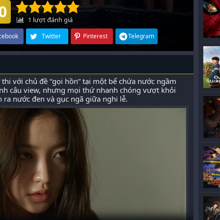
0
1
lượt đánh giá
cebook
Twitter
Pinterest
Telegram
thi với chủ đề “gọi hồn” tại một bể chứa nước ngầm
ính câu view, nhưng mọi thứ nhanh chóng vượt khỏi
 ra nước đen và gục ngã giữa nghi lễ.