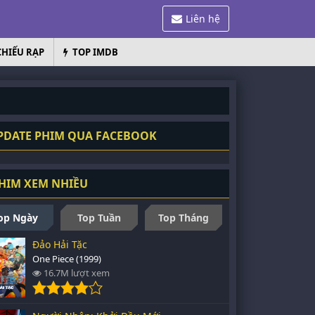
Liên hệ
CHIẾU RẠP
TOP IMDB
DATE PHIM QUA FACEBOOK
HIM XEM NHIỀU
op Ngày
Top Tuần
Top Tháng
Đảo Hải Tặc
One Piece (1999)
16.7M lượt xem