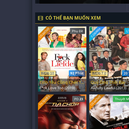
CÓ THỂ BẠN MUỐN XEM
US-MOVIE
C-DRAMA
Phụ Đề
L
92 Phút
20 
IMDb 10
IMDb 7.0
Tình Yêu Cũng Chết Tiệt
Quý Ông Thời Đại
F*ck Love Too (2019)
Awfully Lawful (2013)
US-MOVIE
TV-SERIES
PD.
23
Thuyết M