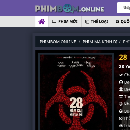
PHIM MỚI
THỂ LOẠI
QUỐC
PHIMBOM.ONLINE
PHIM MA KINH DỊ
PH
28
28 Ye
Chấ
Đạo
Diễ
Thể
Nhà
Quố
Thờ
Lượ