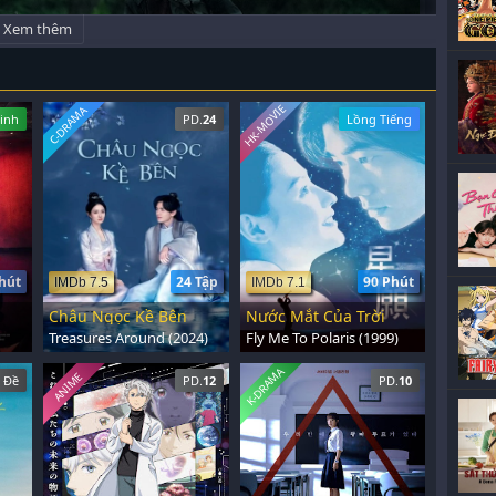
Xem thêm
HK-MOVIE
C-DRAMA
inh
PD.
24
Lồng Tiếng
hút
24 Tập
90 Phút
IMDb 7.5
IMDb 7.1
Châu Ngọc Kề Bên
Nước Mắt Của Trời
Treasures Around (2024)
Fly Me To Polaris (1999)
K-DRAMA
ANIME
 Đề
PD.
12
PD.
10