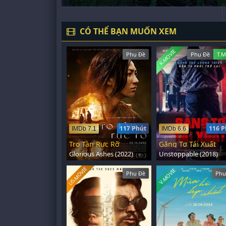
CÓ THỂ BẠN MUỐN XEM
K-MOVIE
Phụ Đề
Phụ Đề
T.M
117 Phút
116 P
IMDb 7.1
IMDb 6.6
Tro Tàn Rực Rỡ
Găng Tơ Tái Xuất
Glorious Ashes (2022)
Unstoppable (2018)
US-MOVIE
V-MOVIE
Phụ Đề
Phụ