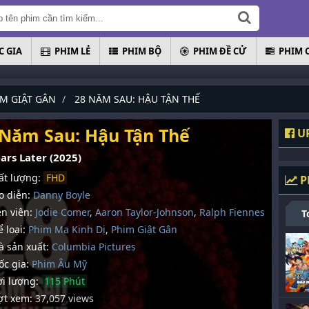
 GIA
PHIM LẺ
PHIM BỘ
PHIM ĐỀ CỬ
PHIM 
IM GIẬT GÂN
28 NĂM SAU: HẬU TẬN THẾ
 Năm Sau: Hậu Tận Thế
UP
ars Later (2025)
t lượng:
FHD
P
 diễn:
Danny Boyle
n viên:
Jodie Comer
,
Aaron Taylor-Johnson
,
Ralph Fiennes
T
 loại:
Phim Ma Kinh Dị
,
Phim Giật Gân
 sản xuất:
Columbia Pictures
c gia:
Phim Âu Mỹ
i lượng:
115 Phút
t xem:
37,057 views