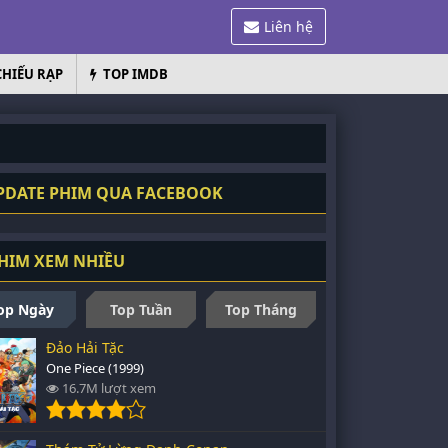
Liên hệ
CHIẾU RẠP
TOP IMDB
DATE PHIM QUA FACEBOOK
HIM XEM NHIỀU
op Ngày
Top Tuần
Top Tháng
Đảo Hải Tặc
One Piece (1999)
16.7M lượt xem