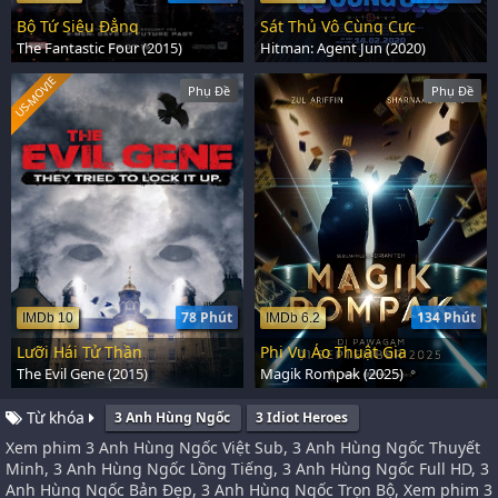
Bộ Tứ Siêu Đẳng
Sát Thủ Vô Cùng Cực
The Fantastic Four (2015)
Hitman: Agent Jun (2020)
US-MOVIE
Phụ Đề
Phụ Đề
78 Phút
134 Phút
IMDb 10
IMDb 6.2
Lưỡi Hái Tử Thần
Phi Vụ Ảo Thuật Gia
The Evil Gene (2015)
Magik Rompak (2025)
Từ khóa
3 Anh Hùng Ngốc
3 Idiot Heroes
Xem phim 3 Anh Hùng Ngốc Việt Sub, 3 Anh Hùng Ngốc Thuyết
Minh, 3 Anh Hùng Ngốc Lồng Tiếng, 3 Anh Hùng Ngốc Full HD, 3
Anh Hùng Ngốc Bản Đẹp, 3 Anh Hùng Ngốc Trọn Bộ, Xem phim 3