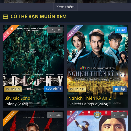
Xem thêm
CÓ THỂ BẠN MUỐN XEM
CHIẾU RẠP
HK-DRAMA
Phụ Đề
LT.
30
122 Phút
30 Tập
IMDb 6.9
IMDb 7.8
Bầy Xác Sống
Nghịch Thiên Kỳ Án 2
Colony (2026)
Sinister Beings 2 (2024)
HK-MOVIE
US-MOVIE
Phụ Đề
Phụ Đề