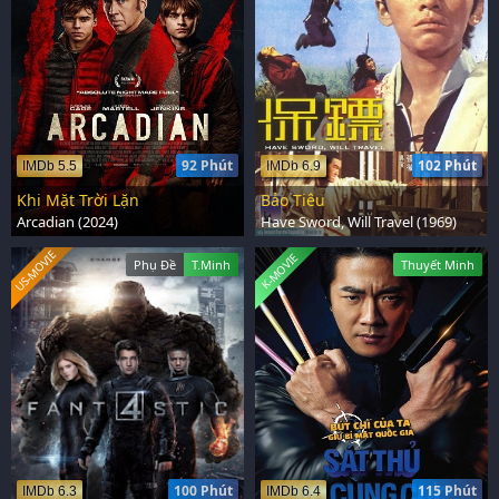
92 Phút
102 Phút
IMDb 5.5
IMDb 6.9
Khi Mặt Trời Lặn
Bảo Tiêu
Arcadian (2024)
Have Sword, Will Travel (1969)
US-MOVIE
K-MOVIE
Phụ Đề
T.Minh
Thuyết Minh
100 Phút
115 Phút
IMDb 6.3
IMDb 6.4