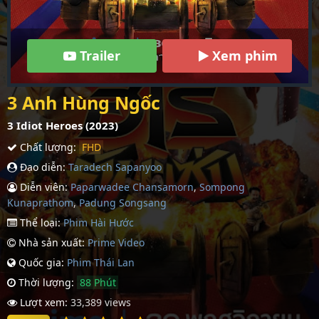
Trailer
Xem phim
3 Anh Hùng Ngốc
3 Idiot Heroes (2023)
Chất lượng:
FHD
Đạo diễn:
Taradech Sapanyoo
Diễn viên:
Paparwadee Chansamorn
,
Sompong
Kunaprathom
,
Padung Songsang
Thể loại:
Phim Hài Hước
Nhà sản xuất:
Prime Video
Quốc gia:
Phim Thái Lan
Thời lượng:
88 Phút
Lượt xem:
33,389 views