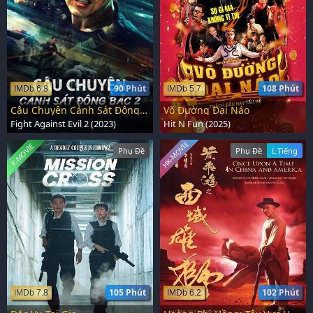
90 Phút
108 Phút
IMDb 6.8
IMDb 5.7
Câu Chuyện Cảnh Sát Đông Bắc 2
Võ Đường Đại Náo
Fight Against Evil 2 (2023)
Hit N Fun (2025)
HK-MOVIE
K-MOVIE
Phụ Đề
Phụ Đề
L.Tiếng
105 Phút
102 Phút
IMDb 7.8
IMDb 6.2