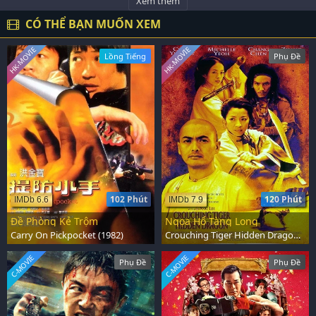
Xem thêm
CÓ THỂ BẠN MUỐN XEM
HK-MOVIE
HK-MOVIE
Lồng Tiếng
Phụ Đề
102 Phút
120 Phút
IMDb 6.6
IMDb 7.9
Đề Phòng Kẻ Trộm
Ngọa Hổ Tàng Long
Carry On Pickpocket (1982)
Crouching Tiger Hidden Dragon (2000)
C-MOVIE
C-MOVIE
Phụ Đề
Phụ Đề