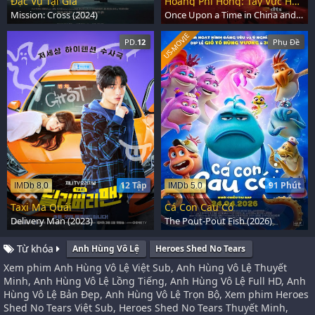
Đặc Vụ Tại Gia
Hoàng Phi Hồng: Tây Vực Hùng Sư
Mission: Cross (2024)
Once Upon a Time in China and America (1997)
US-MOVIE
PD.
12
Phụ Đề
12 Tập
91 Phút
IMDb 8.0
IMDb 5.0
Taxi Ma Quái
Cá Con Cau Có
Delivery Man (2023)
The Pout-Pout Fish (2026)
Từ khóa
Anh Hùng Vô Lệ
Heroes Shed No Tears
Xem phim Anh Hùng Vô Lệ Việt Sub, Anh Hùng Vô Lệ Thuyết
Minh, Anh Hùng Vô Lệ Lồng Tiếng, Anh Hùng Vô Lệ Full HD, Anh
Hùng Vô Lệ Bản Đẹp, Anh Hùng Vô Lệ Trọn Bộ, Xem phim Heroes
Shed No Tears Việt Sub, Heroes Shed No Tears Thuyết Minh,