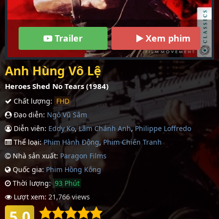
Trailer
Xem phim
Anh Hùng Vô Lệ
Heroes Shed No Tears (1984)
Chất lượng:
FHD
Đạo diễn:
Ngô Vũ Sâm
Diễn viên:
Eddy Ko
,
Lâm Chánh Anh
,
Philippe Loffredo
Thể loại:
Phim Hành Động
,
Phim Chiến Tranh
Nhà sản xuất:
Paragon Films
Quốc gia:
Phim Hồng Kông
Thời lượng:
93 Phút
Lượt xem:
21,766 views
5.0