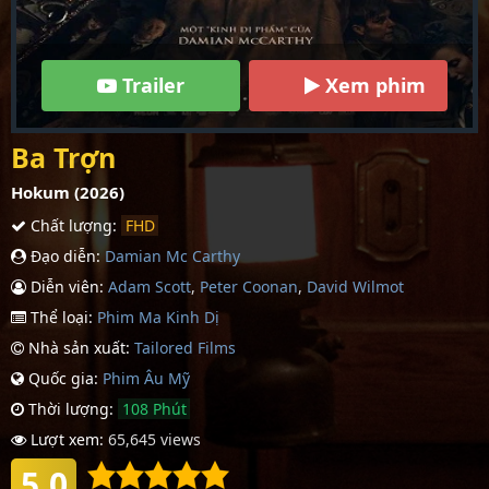
Trailer
Xem phim
Ba Trợn
Hokum (2026)
Chất lượng:
FHD
Đạo diễn:
Damian Mc Carthy
Diễn viên:
Adam Scott
,
Peter Coonan
,
David Wilmot
Thể loại:
Phim Ma Kinh Dị
Nhà sản xuất:
Tailored Films
Quốc gia:
Phim Âu Mỹ
Thời lượng:
108 Phút
Lượt xem:
65,645 views
5.0