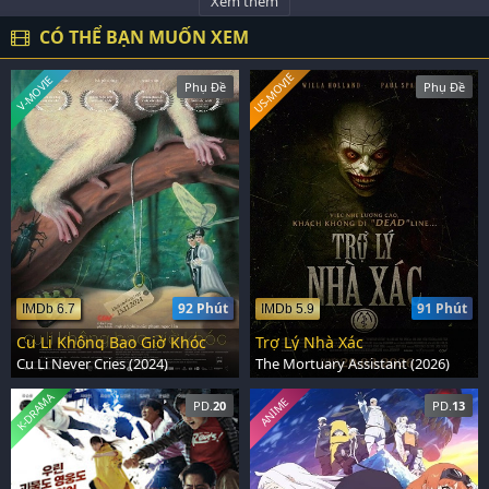
Xem thêm
CÓ THỂ BẠN MUỐN XEM
US-MOVIE
V-MOVIE
Phụ Đề
Phụ Đề
92 Phút
91 Phút
IMDb 6.7
IMDb 5.9
Cu Li Không Bao Giờ Khóc
Trợ Lý Nhà Xác
Cu Li Never Cries (2024)
The Mortuary Assistant (2026)
K-DRAMA
ANIME
PD.
20
PD.
13