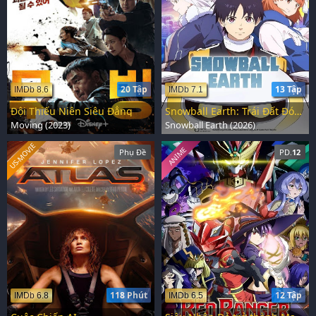
20 Tập
13 Tập
IMDb 8.6
IMDb 7.1
Đội Thiếu Niên Siêu Đẳng
Snowball Earth: Trái Đất Đóng Băng
Moving (2023)
Snowball Earth (2026)
US-MOVIE
ANIME
Phụ Đề
PD.
12
118 Phút
12 Tập
IMDb 6.8
IMDb 6.5