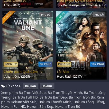
Cuộc Chiến AI
Siêu Nhân Đỏ trở thành Mạo Hiểm Giả ở Dị Giới
Atlas (2024)
The Red Ranger Becomes an Adventurer in Another World (2025)
US-MOVIE
V-MOVIE
Phụ Đề
Phụ Đề
86 Phút
107 Phút
IMDb 5.2
IMDb 5.8
Chiến Binh Quả Cảm
Lôi Báo
Valiant One (2025)
Hero Rush (2017)
Từ khóa
Ba Trợn
Hokum
Xem phim Ba Trợn Việt Sub, Ba Trợn Thuyết Minh, Ba Trợn Lồng
Tiếng, Ba Trợn Full HD, Ba Trợn Bản Đẹp, Ba Trợn Trọn Bộ, Xem
phim Hokum Việt Sub, Hokum Thuyết Minh, Hokum Lồng Tiếng,
Hokum Full HD, Hokum Bản Đẹp, Hokum Trọn Bộ