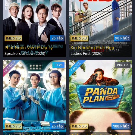
25 Tập
90 Phút
IMDb 7.5
IMDb 5.8
Phát Ngôn Viên Pháp Lý
Xin Nhường Phái Đẹp
Speakers of Law (2023)
Ladies First (2026)
HK-DRAMA
C-MOVIE
LT.
25
Phụ Đề
25 Tập
100 Phút
IMDb 7.5
IMDb 5.5