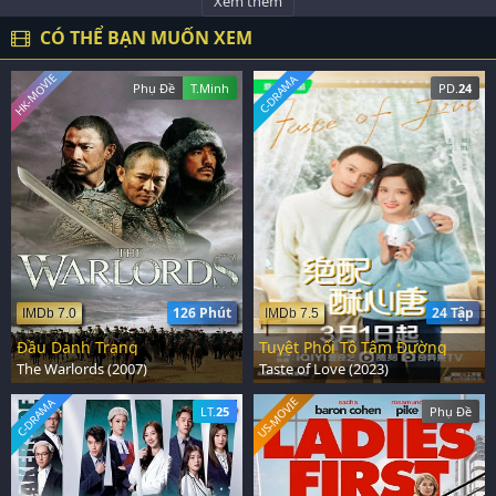
Xem thêm
CÓ THỂ BẠN MUỐN XEM
HK-MOVIE
C-DRAMA
Phụ Đề
T.Minh
PD.
24
126 Phút
24 Tập
IMDb 7.0
IMDb 7.5
Đầu Danh Trạng
Tuyệt Phối Tô Tâm Đường
The Warlords (2007)
Taste of Love (2023)
US-MOVIE
C-DRAMA
LT.
25
Phụ Đề