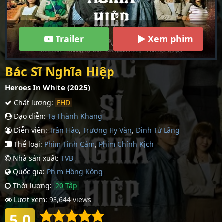
Trailer
Xem phim
Bác Sĩ Nghĩa Hiệp
Heroes In White (2025)
Chất lượng:
FHD
Đạo diễn:
Tạ Thành Khang
Diễn viên:
Trần Hào
,
Trương Hy Văn
,
Đinh Tử Lãng
Thể loại:
Phim Tình Cảm
,
Phim Chính Kịch
Nhà sản xuất:
TVB
Quốc gia:
Phim Hồng Kông
Thời lượng:
20 Tập
Lượt xem:
93,644 views
5.0