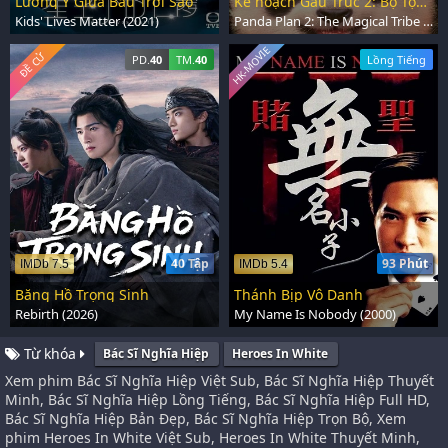
Lương Y Giữa Bầu Trời Sao
Kế hoạch Gấu Trúc 2: Bộ Tộc Kỳ Diệu
Kids' Lives Matter (2021)
Panda Plan 2: The Magical Tribe (2026)
HK-MOVIE
ĐỀ CỬ
PD.
40
TM.
40
Lồng Tiếng
40 Tập
93 Phút
IMDb 7.5
IMDb 5.4
Băng Hồ Trọng Sinh
Thánh Bịp Vô Danh
Rebirth (2026)
My Name Is Nobody (2000)
Từ khóa
Bác Sĩ Nghĩa Hiệp
Heroes In White
Xem phim Bác Sĩ Nghĩa Hiệp Việt Sub, Bác Sĩ Nghĩa Hiệp Thuyết
Minh, Bác Sĩ Nghĩa Hiệp Lồng Tiếng, Bác Sĩ Nghĩa Hiệp Full HD,
Bác Sĩ Nghĩa Hiệp Bản Đẹp, Bác Sĩ Nghĩa Hiệp Trọn Bộ, Xem
phim Heroes In White Việt Sub, Heroes In White Thuyết Minh,