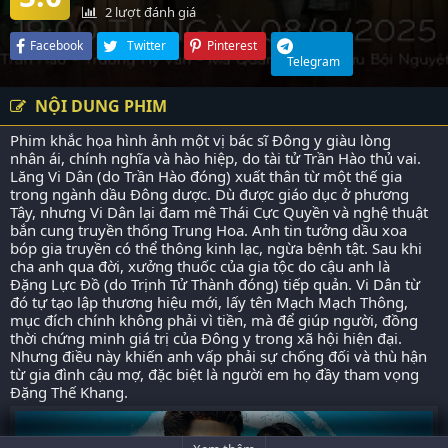
2
lượt đánh giá
Facebook
Twitter
Pinterest
Telegram
NỘI DUNG PHIM
Phim khắc họa hình ảnh một vị bác sĩ Đông y giàu lòng
nhân ái, chính nghĩa và hào hiệp, do tài tử Trần Hào thủ vai.
Lăng Vi Dân (do Trần Hào đóng) xuất thân từ một thế gia
trong ngành dầu Đông dược. Dù được giáo dục ở phương
Tây, nhưng Vi Dân lại đam mê Thái Cực Quyền và nghệ thuật
bắn cung truyền thống Trung Hoa. Anh tin tưởng dầu xoa
bóp gia truyền có thể thông kinh lạc, ngừa bệnh tật. Sau khi
cha anh qua đời, xưởng thuốc của gia tộc do cậu anh là
Đặng Lực Đồ (do Trịnh Tử Thành đóng) tiếp quản. Vi Dân từ
đó tự tạo lập thương hiệu mới, lấy tên Mạch Mạch Thông,
mục đích chính không phải vì tiền, mà để giúp người, đồng
thời chứng minh giá trị của Đông y trong xã hội hiện đại.
Nhưng điều này khiến anh vấp phải sự chống đối và thù hận
từ gia đình cậu mợ, đặc biệt là người em họ đầy tham vọng
Đặng Thế Khang.