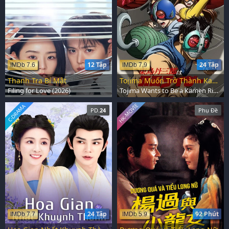
12 Tập
24 Tập
IMDb 7.6
IMDb 7.9
Thanh Tra Bí Mật
Tojima Muốn Trở Thành Kamen Rider
Filing for Love (2026)
Tojima Wants to Be a Kamen Rider (2025)
HK-MOVIE
C-DRAMA
PD.
24
Phụ Đề
24 Tập
92 Phút
IMDb 7.7
IMDb 5.9