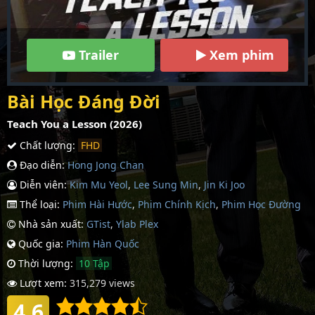
Trailer
Xem phim
Bài Học Ðáng Ðời
Teach You a Lesson (2026)
Chất lượng:
FHD
Đạo diễn:
Hong Jong Chan
Diễn viên:
Kim Mu Yeol
,
Lee Sung Min
,
Jin Ki Joo
Thể loại:
Phim Hài Hước
,
Phim Chính Kịch
,
Phim Học Đường
Nhà sản xuất:
GTist
,
Ylab Plex
Quốc gia:
Phim Hàn Quốc
Thời lượng:
10 Tập
Lượt xem:
315,279 views
4.6