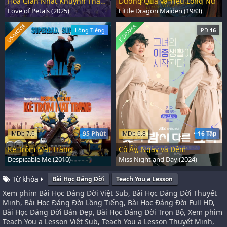
Hoa Gian Nhất Khuynh Thành
Dương Quá và Tiểu Long Nữ
Love of Petals (2025)
Little Dragon Maiden (1983)
US-MOVIE
K-DRAMA
Lồng Tiếng
PD.
16
95 Phút
16 Tập
IMDb 7.6
IMDb 6.8
Kẻ Trộm Mặt Trăng
Cô Ấy, Ngày và Đêm
Despicable Me (2010)
Miss Night and Day (2024)
Từ khóa
Bài Học Ðáng Ðời
Teach You a Lesson
Xem phim Bài Học Ðáng Ðời Việt Sub, Bài Học Ðáng Ðời Thuyết
Minh, Bài Học Ðáng Ðời Lồng Tiếng, Bài Học Ðáng Ðời Full HD,
Bài Học Ðáng Ðời Bản Đẹp, Bài Học Ðáng Ðời Trọn Bộ, Xem phim
Teach You a Lesson Việt Sub, Teach You a Lesson Thuyết Minh,