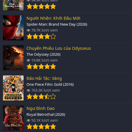
Người Nhện: Khởi Đầu Mới
Spider-Man: Brand New Day (2026)
78.7K lượt xem
Chuyến Phiêu Lưu của Odysseus
The Odyssey (2026)
19.8K lượt xem
Đảo Hải Tặc: Vàng
One Piece Film: Gold (2016)
763.3K lượt xem
Ngự Đình Dao
Royal Betrothal (2026)
50.1K lượt xem