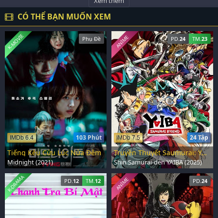
Xem thêm
CÓ THỂ BẠN MUỐN XEM
K-MOVIE
ANIME
Phụ Đề
PD.
24
TM.
23
103 Phút
24 Tập
IMDb 6.4
IMDb 7.5
Tiếng Kêu Cứu Lúc Nửa Đêm
Truyền Thuyết Saumurai: YAIBA
Midnight (2021)
Shin Samurai-den YAIBA (2025)
K-DRAMA
ANIME
PD.
12
TM.
12
PD.
24