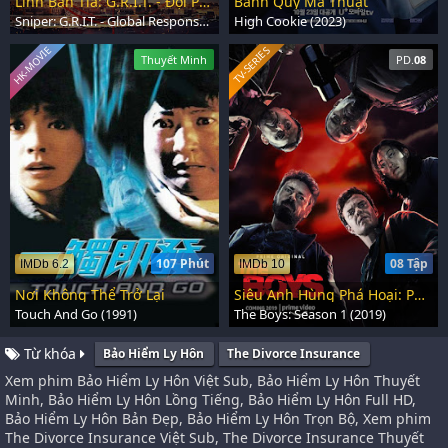
Lính Bắn Tỉa: G.R.I.T. - Đội Phản Ứng & Tình Báo Toàn Cầu
Bánh Quy Ma Thuật
Sniper: G.R.I.T. - Global Response & Intelligence Team (2023)
High Cookie (2023)
HK-MOVIE
TV-SERIES
Thuyết Minh
PD.
08
107 Phút
08 Tập
IMDb 6.2
IMDb 10
Nơi Không Thể Trở Lại
Siêu Anh Hùng Phá Hoại: Phần 1
Touch And Go (1991)
The Boys: Season 1 (2019)
Từ khóa
Bảo Hiểm Ly Hôn
The Divorce Insurance
Xem phim Bảo Hiểm Ly Hôn Việt Sub, Bảo Hiểm Ly Hôn Thuyết
Minh, Bảo Hiểm Ly Hôn Lồng Tiếng, Bảo Hiểm Ly Hôn Full HD,
Bảo Hiểm Ly Hôn Bản Đẹp, Bảo Hiểm Ly Hôn Trọn Bộ, Xem phim
The Divorce Insurance Việt Sub, The Divorce Insurance Thuyết