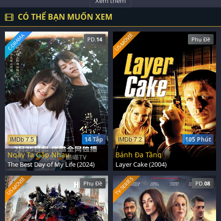
Xem thêm
CÓ THỂ BẠN MUỐN XEM
US-MOVIE
C-DRAMA
PD.
14
Phụ Đề
14 Tập
105 Phút
IMDb 7.5
IMDb 7.2
Ngày Ta Gặp Nhau
Bánh Đa Tầng
The Best Day of My Life (2024)
Layer Cake (2004)
US-MOVIE
TV-SERIES
Phụ Đề
PD.
08