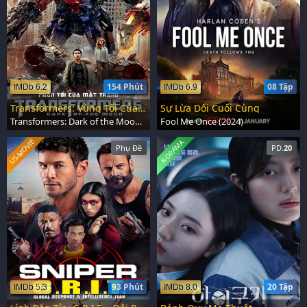
154 Phút
08 Tập
IMDb 6.2
IMDb 6.9
Transformers: Vùng Tối Của Mặt Trăng
Sự Lừa Dối Cuối Cùng
Transformers: Dark of the Moon (2011)
Fool Me Once (2024)
US-MOVIE
K-DRAMA
Phụ Đề
PD.
20
93 Phút
20 Tập
IMDb 5.3
IMDb 8.0