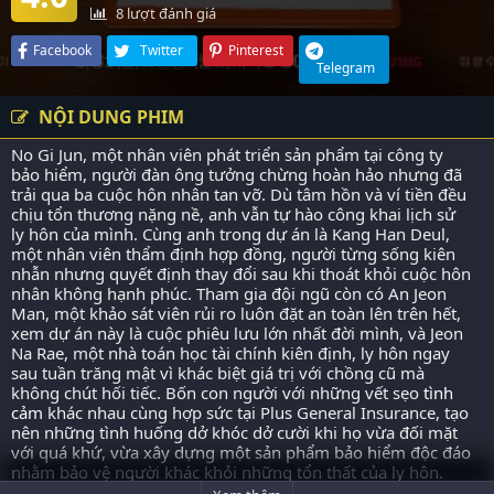
8
lượt đánh giá
Facebook
Twitter
Pinterest
Telegram
NỘI DUNG PHIM
No Gi Jun, một nhân viên phát triển sản phẩm tại công ty
bảo hiểm, người đàn ông tưởng chừng hoàn hảo nhưng đã
trải qua ba cuộc hôn nhân tan vỡ. Dù tâm hồn và ví tiền đều
chịu tổn thương nặng nề, anh vẫn tự hào công khai lịch sử
ly hôn của mình. Cùng anh trong dự án là Kang Han Deul,
một nhân viên thẩm định hợp đồng, người từng sống kiên
nhẫn nhưng quyết định thay đổi sau khi thoát khỏi cuộc hôn
nhân không hạnh phúc. Tham gia đội ngũ còn có An Jeon
Man, một khảo sát viên rủi ro luôn đặt an toàn lên trên hết,
xem dự án này là cuộc phiêu lưu lớn nhất đời mình, và Jeon
Na Rae, một nhà toán học tài chính kiên định, ly hôn ngay
sau tuần trăng mật vì khác biệt giá trị với chồng cũ mà
không chút hối tiếc. Bốn con người với những vết sẹo
tình
cảm
khác nhau cùng hợp sức tại Plus General Insurance, tạo
nên những tình huống dở khóc dở cười khi họ vừa đối mặt
với quá khứ, vừa xây dựng một sản phẩm bảo hiểm độc đáo
nhằm bảo vệ người khác khỏi những tổn thất của ly hôn.