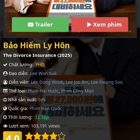
Trailer
Xem phim
Bảo Hiểm Ly Hôn
The Divorce Insurance (2025)
Chất lượng:
FHD
Đạo diễn:
Lee Won Suk
Diễn viên:
Lee Dong Wook
,
Lee Joo Bin
,
Lee Kwang Soo
Thể loại:
Phim Hài Hước
,
Phim Lãng Mạn
Nhà sản xuất:
tvN
Quốc gia:
Phim Hàn Quốc
Thời lượng:
12 Tập
Lượt xem:
103,191 views
4.0