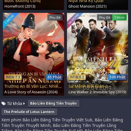
Bước Đường Cùng
Ngôi Nhà Kỳ Quái
Homefront (2013)
Ghost Mansion (2021)
HK-MOVIE
C-MOVIE
Phụ Đề
Phụ Đề
T.Minh
85 Phút
100 Phút
IMDb 7.3
IMDb 6.2
Trường An Bí Văn Lục: Nhiếp Ẩn Nương
Sứ Mệnh Nội Gián 2
A Love Story of Assassin (2024)
Line Walker 2: Invisible Spy (2019)
Từ khóa
Bảo Liên Đăng Tiền Truyện
The Prelude of Lotus Lantern
Xem phim Bảo Liên Đăng Tiền Truyện Việt Sub, Bảo Liên Đăng
Tiền Truyện Thuyết Minh, Bảo Liên Đăng Tiền Truyện Lồng
Tiếng, Bảo Liên Đăng Tiền Truyện Full HD, Bảo Liên Đăng Tiền