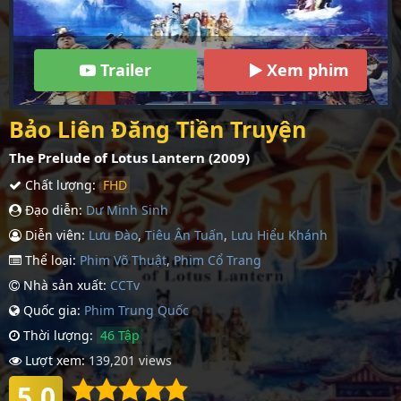
Trailer
Xem phim
Bảo Liên Đăng Tiền Truyện
The Prelude of Lotus Lantern (2009)
Chất lượng:
FHD
Đạo diễn:
Dư Minh Sinh
Diễn viên:
Lưu Đào
,
Tiêu Ân Tuấn
,
Lưu Hiểu Khánh
Thể loại:
Phim Võ Thuật
,
Phim Cổ Trang
Nhà sản xuất:
CCTv
Quốc gia:
Phim Trung Quốc
Thời lượng:
46 Tập
Lượt xem:
139,201 views
5.0