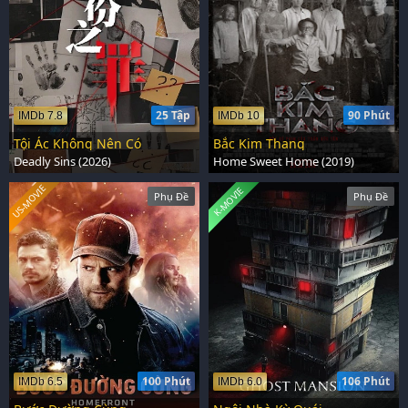
25 Tập
90 Phút
IMDb 7.8
IMDb 10
Tội Ác Không Nên Có
Bắc Kim Thang
Deadly Sins (2026)
Home Sweet Home (2019)
US-MOVIE
K-MOVIE
Phụ Đề
Phụ Đề
100 Phút
106 Phút
IMDb 6.5
IMDb 6.0