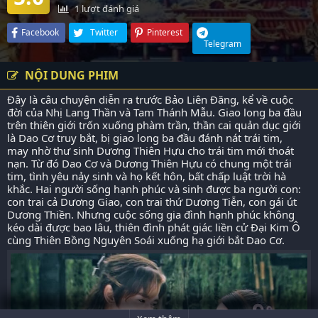
1
lượt đánh giá
Facebook
Twitter
Pinterest
Telegram
NỘI DUNG PHIM
Đây là câu chuyện diễn ra trước Bảo Liên Đăng, kể về cuộc
đời của Nhị Lang Thần và Tam Thánh Mẫu. Giao long ba đầu
trên thiên giới trốn xuống phàm trần, thần cai quản dục giới
là Dao Cơ truy bắt, bị giao long ba đầu đánh nát trái tim,
may nhờ thư sinh Dương Thiên Hựu cho trái tim mới thoát
nạn. Từ đó Dao Cơ và Dương Thiên Hựu có chung một trái
tim, tình yêu nảy sinh và họ kết hôn, bất chấp luật trời hà
khắc. Hai người sống hạnh phúc và sinh được ba người con:
con trai cả Dương Giao, con trai thứ Dương Tiễn, con gái út
Dương Thiền. Nhưng cuộc sống gia đình hạnh phúc không
kéo dài được bao lâu, thiên đình phát giác liền cử Đại Kim Ô
cùng Thiên Bồng Nguyên Soái xuống hạ giới bắt Dao Cơ.