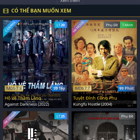
Xem thêm
CÓ THỂ BẠN MUỐN XEM
HK-MOVIE
C-DRAMA
LT.
20
Phụ Đề
T.Minh
20 Tập
99 Phút
IMDb 7.9
IMDb 7.7
Hộ Vệ Thầm Lặng
Tuyệt Đỉnh Công Phu
Against Darkness (2022)
Kungfu Hustle (2004)
HK-DRAMA
LT.
25
Phụ Đề