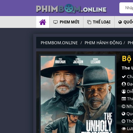
PHIM MỚI
THỂ LOẠI
QUỐC
PHIMBOM.ONLINE
PHIM HÀNH ĐỘNG
PH
Bộ
The 
Chấ
Đạo
Diễ
Thể
Nhà
Quố
Thờ
Lượ