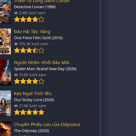
Thám Tử Lừng Danh Conan
Detective Conan (1996)
2.9M lượt xem
Đảo Hải Tặc: Vàng
One Piece Film: Gold (2016)
755.3K lượt xem
Người Nhện: Khởi Đầu Mới
Spider-Man: Brand New Day (2026)
72.6K lượt xem
Kẹo Ngọt Tình Yêu
Our Sticky Love (2026)
27.9K lượt xem
Chuyến Phiêu Lưu của Odysseus
The Odyssey (2026)