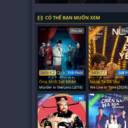
CÓ THỂ BẠN MUỐN XEM
US-MOVIE
Phụ Đề
Phụ
110 Phút
108 P
IMDb 6.3
IMDb 7.2
Ống Kính Sát Nhân
Ngày Ta Đã Yêu
Murder in the Lens (2018)
We Live in Time (2024)
HK-DRAMA
K-DRAMA
LT.
80
PD