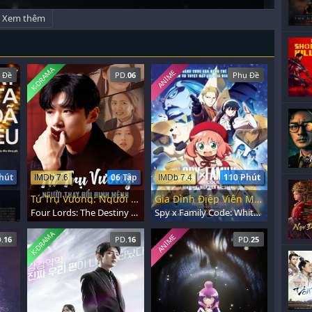
Xem thêm
K-DRAMA
ANIME
 Đề
PD.
06
Phụ Đề
hút
06 Tập
110 Phút
IMDb 7.6
IMDb 7.4
Tứ Trụ Vương: Người Thay Đổi Định Mệnh
Gia Đình Điệp Viên Mã: Trắng
Four Lords: The Destiny Changer (2024)
Spy x Family Code: White (2023)
K-DRAMA
ANIME
.
16
PD.
16
PD.
25