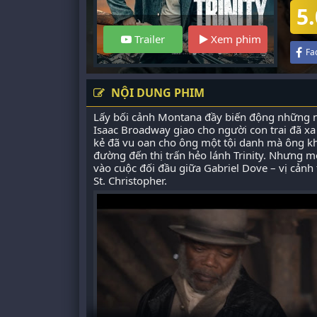
5.
Trailer
Xem phim
Fa
NỘI DUNG PHIM
Lấy bối cảnh Montana đầy biến động những n
Isaac Broadway giao cho người con trai đã xa 
kẻ đã vu oan cho ông một tội danh mà ông khô
đường đến thị trấn hẻo lánh Trinity. Nhưng mộ
vào cuộc đối đầu giữa Gabriel Dove – vị cảnh 
St. Christopher.