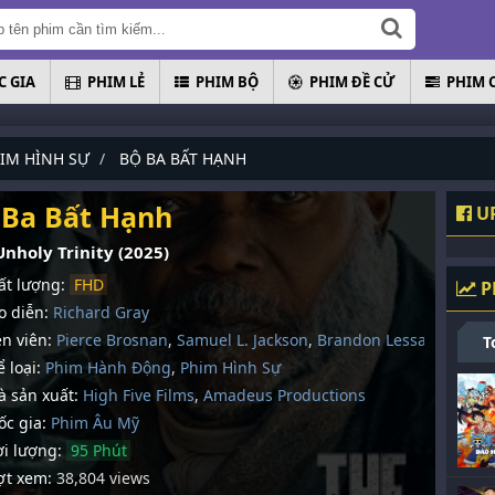
 GIA
PHIM LẺ
PHIM BỘ
PHIM ĐỀ CỬ
PHIM 
IM HÌNH SỰ
BỘ BA BẤT HẠNH
 Ba Bất Hạnh
UP
Unholy Trinity (2025)
t lượng:
FHD
P
 diễn:
Richard Gray
n viên:
Pierce Brosnan
,
Samuel L. Jackson
,
Brandon Lessard
T
 loại:
Phim Hành Động
,
Phim Hình Sự
 sản xuất:
High Five Films
,
Amadeus Productions
c gia:
Phim Âu Mỹ
i lượng:
95 Phút
t xem:
38,804 views