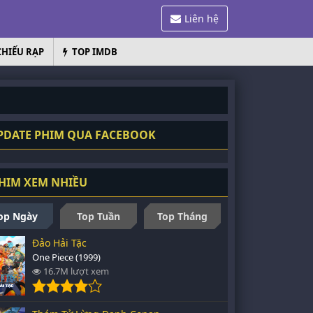
Liên hệ
CHIẾU RẠP
TOP IMDB
DATE PHIM QUA FACEBOOK
HIM XEM NHIỀU
op Ngày
Top Tuần
Top Tháng
Đảo Hải Tặc
One Piece (1999)
16.7M lượt xem