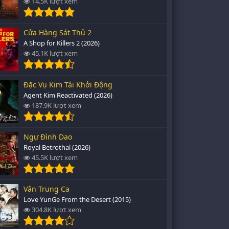
14.5K lượt xem
Cửa Hàng Sát Thủ 2
A Shop for Killers 2 (2026)
45.1K lượt xem
Đặc Vụ Kim Tái Khởi Động
Agent Kim Reactivated (2026)
187.9K lượt xem
Ngự Đình Dao
Royal Betrothal (2026)
45.5K lượt xem
Vân Trung Ca
Love YunGe From the Desert (2015)
304.8K lượt xem