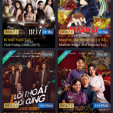
29 Tập
12 Tập
IMDb 7.1
IMDb 7.6
Bí Mật Ngôi Sao
Mashle: Ma Thuật Và Cơ Bắp 2
Club Friday Celeb (2017)
Mashle: Magic and Muscles 2 (2024)
V-MOVIE
V-MOVIE
Phụ Đề
Phụ Đề
103 Phút
114 Phút
IMDb 8.4
IMDb 7.2