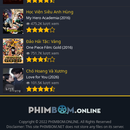
Học Viện Siêu Anh Hùng
My Hero Academia (2016)
475.2K lượt xem
Đảo Hải Tặc: Vàng
One Piece Film: Gold (2016)
751.7K lượt xem
Chó Hoang Và Xương
Love for You (2026)
101.5K lượt xem
Copyright © 2022 PHIMBOM.ONLINE. All Rights Reserved
Disclaimer: This site
PHIMBOM.NET
does not store any files on its server.