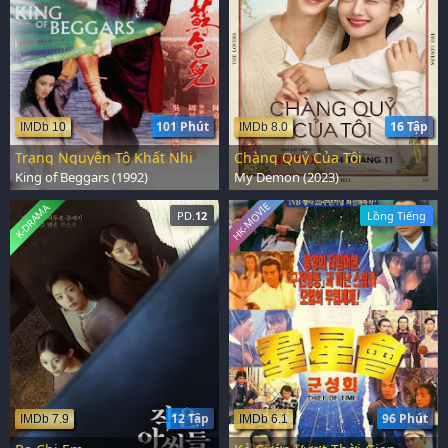
101 Phút
16 Tập
IMDb 10
IMDb 8.0
Trạng Nguyên Tô Khất Nhi
Chàng Quỷ Của Tôi
King of Beggars (1992)
My Demon (2023)
HK-MOVIE
K-DRAMA
PD.
12
Lồng Tiếng
12 Tập
96 Phút
IMDb 7.9
IMDb 6.1