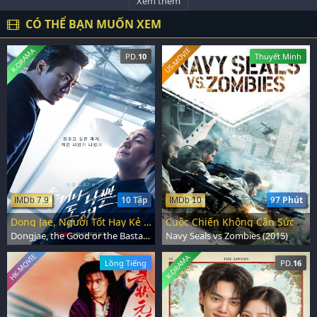
Xem thêm
CÓ THỂ BẠN MUỐN XEM
US-MOVIE
K-DRAMA
PD.
10
Thuyết Minh
10 Tập
97 Phút
IMDb 7.9
IMDb 10
Dong Jae, Người Tốt Hay Kẻ Xấu
Cuộc Chiến Không Cân Sức
Dongjae, the Good or the Bastard (2024)
Navy Seals vs Zombies (2015)
HK-MOVIE
K-DRAMA
Lồng Tiếng
PD.
16