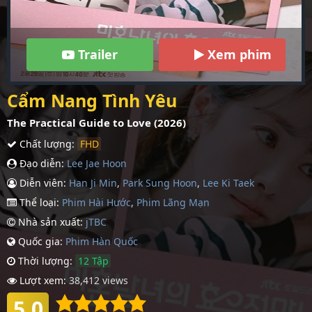
Trailer
Xem phim
Cẩm Nang Tình Yêu
The Practical Guide to Love (2026)
Chất lượng:
FHD
Đạo diễn:
Lee Jae Hoon
Diễn viên:
Han Ji Min
,
Park Sung Hoon
,
Lee Ki Taek
Thể loại:
Phim Hài Hước
,
Phim Lãng Mạn
Nhà sản xuất:
jTBC
Quốc gia:
Phim Hàn Quốc
Thời lượng:
12 Tập
Lượt xem:
38,412 views
5.0