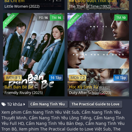
Ba Chị Em
Kẻ Cướp Vượt Thời Gian
Little Women (2022)
The Thief of Time (1992)
K-DRAMA
K-DRAMA
PD.
16
TM.
16
TM.
10
16 Tập
10 Tập
IMDb 8.1
IMDb 7.2
Bạn Bạn Bè Bè
Học Kỳ Sinh Tử
Friendly Rivalry (2025)
Duty After School (2023)
Từ khóa
Cẩm Nang Tình Yêu
The Practical Guide to Love
Xem phim Cẩm Nang Tình Yêu Việt Sub, Cẩm Nang Tình Yêu
Thuyết Minh, Cẩm Nang Tình Yêu Lồng Tiếng, Cẩm Nang Tình
Yêu Full HD, Cẩm Nang Tình Yêu Bản Đẹp, Cẩm Nang Tình Yêu
Trọn Bộ, Xem phim The Practical Guide to Love Việt Sub, The