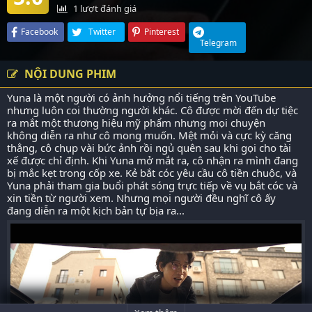
1
lượt đánh giá
Facebook
Twitter
Pinterest
Telegram
NỘI DUNG PHIM
Yuna là một người có ảnh hưởng nổi tiếng trên YouTube
nhưng luôn coi thường người khác. Cô được mời đến dự tiệc
ra mắt một thương hiệu mỹ phẩm nhưng mọi chuyện
không diễn ra như cô mong muốn. Mệt mỏi và cực kỳ căng
thẳng, cô chụp vài bức ảnh rồi ngủ quên sau khi gọi cho tài
xế được chỉ định. Khi Yuna mở mắt ra, cô nhận ra mình đang
bị mắc kẹt trong cốp xe. Kẻ bắt cóc yêu cầu cô tiền chuộc, và
Yuna phải tham gia buổi phát sóng trực tiếp về vụ bắt cóc và
xin tiền từ người xem. Nhưng mọi người đều nghĩ cô ấy
đang diễn ra một kịch bản tự bịa ra...