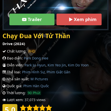
Trailer
Xem phim
Chạy Đua Với Tử Thần
Drive (2024)
Chất lượng:
FHD
Đạo diễn:
Park Dong Hee
Diễn viên:
Park Ju Hyun
,
Kim Yeo Jin
,
Kim Do Yoon
Thể loại:
Phim Hình Sự
,
Phim Giật Gân
Nhà sản xuất:
M Pictures
Quốc gia:
Phim Hàn Quốc
Thời lượng:
90 Phút
Lượt xem:
37,073 views
5.0