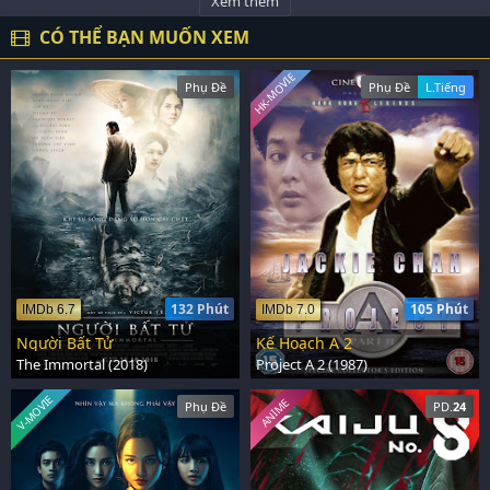
Xem thêm
CÓ THỂ BẠN MUỐN XEM
HK-MOVIE
Phụ Đề
Phụ Đề
L.Tiếng
132 Phút
105 Phút
IMDb 6.7
IMDb 7.0
Người Bất Tử
Kế Hoạch A 2
The Immortal (2018)
Project A 2 (1987)
V-MOVIE
ANIME
Phụ Đề
PD.
24