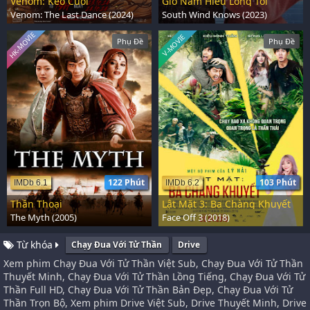
Venom: Kèo Cuối
Gió Nam Hiểu Lòng Tôi
Venom: The Last Dance (2024)
South Wind Knows (2023)
HK-MOVIE
V-MOVIE
Phụ Đề
Phụ Đề
122 Phút
103 Phút
IMDb 6.1
IMDb 6.2
Thần Thoại
Lật Mặt 3: Ba Chàng Khuyết
The Myth (2005)
Face Off 3 (2018)
Từ khóa
Chạy Đua Với Tử Thần
Drive
Xem phim Chạy Đua Với Tử Thần Việt Sub, Chạy Đua Với Tử Thần
Thuyết Minh, Chạy Đua Với Tử Thần Lồng Tiếng, Chạy Đua Với Tử
Thần Full HD, Chạy Đua Với Tử Thần Bản Đẹp, Chạy Đua Với Tử
Thần Trọn Bộ, Xem phim Drive Việt Sub, Drive Thuyết Minh, Drive