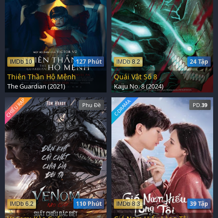
127 Phút
24 Tập
IMDb 10
IMDb 8.2
Thiên Thần Hộ Mệnh
Quái Vật Số 8
The Guardian (2021)
Kaiju No. 8 (2024)
CHIẾU RẠP
C-DRAMA
Phụ Đề
PD.
39
110 Phút
39 Tập
IMDb 6.2
IMDb 8.3