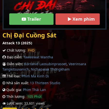
Trailer
Xem phim
Chị Đại Cuồng Sát
Attack 13 (2025)
Chất lượng:
FHD
Đạo diễn:
Taweewat Wantha
Diễn viên:
Korranid Laosubinprasoet
,
Veerinsara
Tangkitsuvanich
,
Nichapalak Thongkham
Thể loại:
Phim Ma Kinh Dị
Nhà sản xuất:
13 Thirteen Studio
Quốc gia:
Phim Thái Lan
Thời lượng:
105 Phút
Lượt xem:
33,601 views