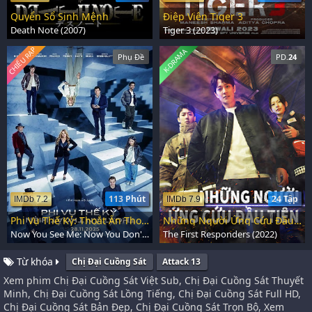
Quyển Sổ Sinh Mệnh
Điệp Viên Tiger 3
Death Note (2007)
Tiger 3 (2023)
CHIẾU RẠP
K-DRAMA
Phụ Đề
PD.
24
113 Phút
24 Tập
IMDb 7.2
IMDb 7.9
Phi Vụ Thế Kỷ: Thoắt Ẩn Thoắt Hiện
Những Người Ứng Cứu Đầu Tiên
Now You See Me: Now You Don't (2025)
The First Responders (2022)
Từ khóa
Chị Đại Cuồng Sát
Attack 13
Xem phim Chị Đại Cuồng Sát Việt Sub, Chị Đại Cuồng Sát Thuyết
Minh, Chị Đại Cuồng Sát Lồng Tiếng, Chị Đại Cuồng Sát Full HD,
Chị Đại Cuồng Sát Bản Đẹp, Chị Đại Cuồng Sát Trọn Bộ, Xem