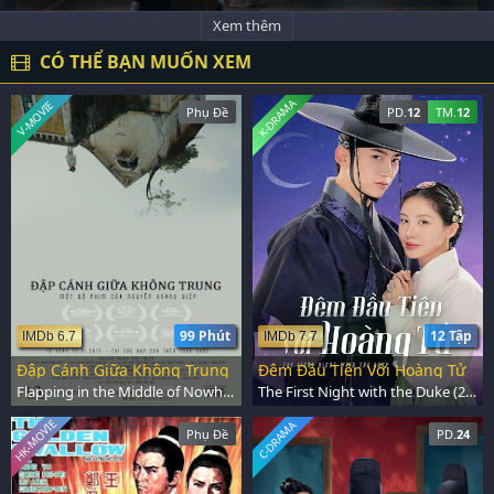
Xem thêm
CÓ THỂ BẠN MUỐN XEM
K-DRAMA
V-MOVIE
Phụ Đề
PD.
12
TM.
12
99 Phút
12 Tập
IMDb 6.7
IMDb 7.7
Đập Cánh Giữa Không Trung
Đêm Đầu Tiên Với Hoàng Tử
Flapping in the Middle of Nowhere (2014)
The First Night with the Duke (2025)
HK-MOVIE
C-DRAMA
Phụ Đề
PD.
24