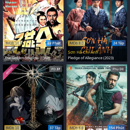
89 Phút
24 Tập
IMDb 10
IMDb 8.0
Kim Yến Tử
Sơn Hà Chi Ảnh
The Golden Swallow (1968)
Pledge of Allegiance (2023)
ANIME
PD.
37
Phụ Đề
37 Tập
154 Phút
IMDb 10
IMDb 6.6