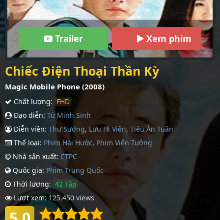
Trailer
Xem phim
Chiếc Điện Thoại Thần Kỳ
Magic Mobile Phone (2008)
Chất lượng:
FHD
Đạo diễn:
Từ Minh Sinh
Diễn viên:
Thư Sướng
,
Lưu Hi Viên
,
Tiêu Ân Tuấn
Thể loại:
Phim Hài Hước
,
Phim Viễn Tưởng
Nhà sản xuất:
CTPC
Quốc gia:
Phim Trung Quốc
Thời lượng:
42 Tập
Lượt xem:
125,450 views
5.0