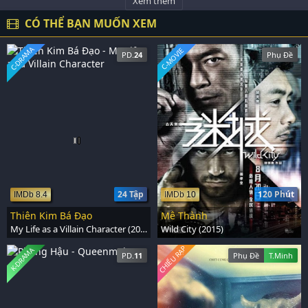
Xem thêm
diệt nàng, sau đó đảo loạn thời gian hủy diệt Trái Đất.
CÓ THỂ BẠN MUỐN XEM
C-DRAMA
C-MOVIE
PD.
24
Phụ Đề
24 Tập
120 Phút
IMDb 8.4
IMDb 10
Thiên Kim Bá Đạo
Mê Thành
My Life as a Villain Character (2022)
Wild City (2015)
CHIẾU RẠP
K-DRAMA
PD.
11
Phụ Đề
T.Minh