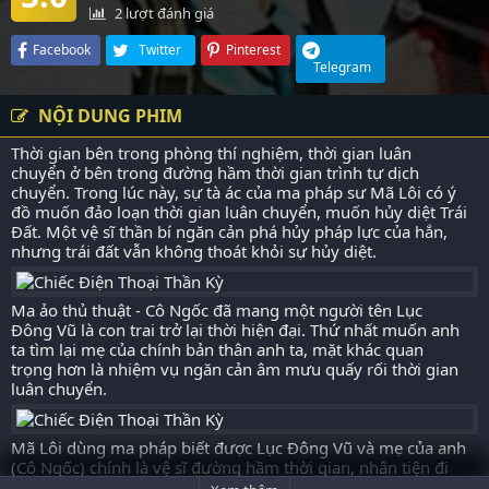
2
lượt đánh giá
Facebook
Twitter
Pinterest
Telegram
NỘI DUNG PHIM
Thời gian bên trong phòng thí nghiệm, thời gian luân
chuyển ở bên trong đường hầm thời gian trình tự dịch
chuyển. Trong lúc này, sự tà ác của ma pháp sư Mã Lôi có ý
đồ muốn đảo loạn thời gian luân chuyển, muốn hủy diệt Trái
Đất. Một vệ sĩ thần bí ngăn cản phá hủy pháp lực của hắn,
nhưng trái đất vẫn không thoát khỏi sự hủy diệt.
Ma ảo thủ thuật - Cô Ngốc đã mang một người tên Lục
Đông Vũ là con trai trở lại thời hiện đại. Thứ nhất muốn anh
ta tìm lại mẹ của chính bản thân anh ta, mặt khác quan
trọng hơn là nhiệm vụ ngăn cản âm mưu quấy rối thời gian
luân chuyển.
Mã Lôi dùng ma pháp biết được Lục Đông Vũ và mẹ của anh
(Cô Ngốc) chính là vệ sĩ đường hầm thời gian, nhân tiện đi
theo Lục Đông Vũ, lợi dụng anh để tìm Cô Ngốc, tiếp tới tiêu