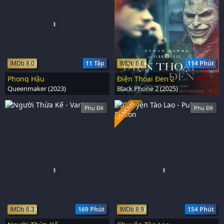
11 Tập
114 Phút
IMDb 8.0
IMDb 6.6
Phong Hậu
Điện Thoại Đen 2
Queenmaker (2023)
Black Phone 2 (2025)
US-MOVIE
Phụ Đề
Phụ Đề
169 Phút
154 Phút
IMDb 6.3
IMDb 8.9