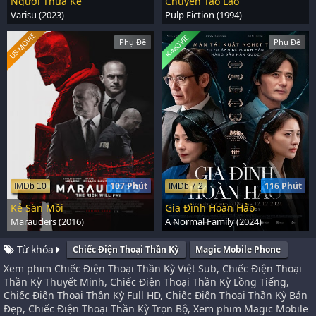
Người Thừa Kế
Chuyện Tào Lao
Varisu (2023)
Pulp Fiction (1994)
US-MOVIE
K-MOVIE
Phụ Đề
Phụ Đề
107 Phút
116 Phút
IMDb 10
IMDb 7.2
Kẻ Săn Mồi
Gia Đình Hoàn Hảo
Marauders (2016)
A Normal Family (2024)
Từ khóa
Chiếc Điện Thoại Thần Kỳ
Magic Mobile Phone
Xem phim Chiếc Điện Thoại Thần Kỳ Việt Sub, Chiếc Điện Thoại
Thần Kỳ Thuyết Minh, Chiếc Điện Thoại Thần Kỳ Lồng Tiếng,
Chiếc Điện Thoại Thần Kỳ Full HD, Chiếc Điện Thoại Thần Kỳ Bản
Đẹp, Chiếc Điện Thoại Thần Kỳ Trọn Bộ, Xem phim Magic Mobile