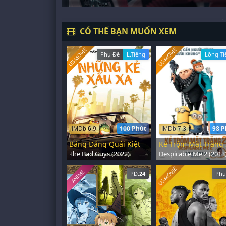
CÓ THỂ BẠN MUỐN XEM
US-MOVIE
US-MOVIE
Phụ Đề
L.Tiếng
Lồng Ti
100 Phút
98 P
IMDb 6.9
IMDb 7.3
Băng Đảng Quái Kiệt
Kẻ Trộm Mặt Trăng 
The Bad Guys (2022)
Despicable Me 2 (2013
US-MOVIE
ANIME
PD.
24
Phụ