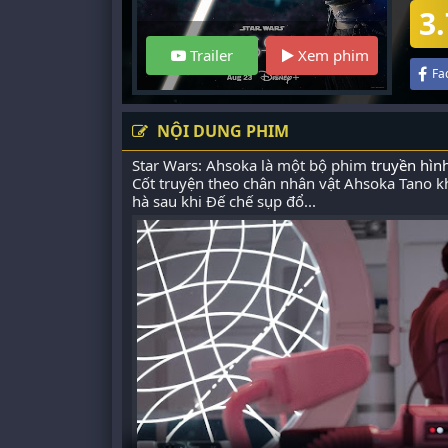
3.
Trailer
Xem phim
Fa
NỘI DUNG PHIM
Star Wars: Ahsoka là một bộ phim
truyền hìn
Cốt truyện theo chân nhân vật Ahsoka Tano kh
hà sau khi Đế chế sụp đổ...