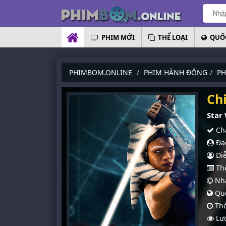
PHIM MỚI
THỂ LOẠI
QUỐC
PHIMBOM.ONLINE
PHIM HÀNH ĐỘNG
PH
Ch
Star
Chấ
Đạo
Diễ
Thể
Nhà
Quố
Thờ
Lượ