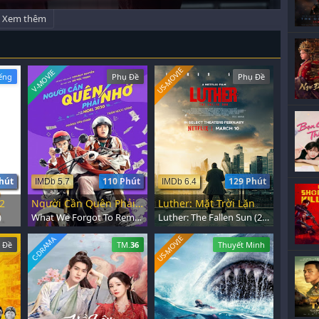
Xem thêm
US-MOVIE
V-MOVIE
ếng
Phụ Đề
Phụ Đề
hút
110 Phút
129 Phút
IMDb 5.7
IMDb 6.4
2
Người Cần Quên Phải Nhớ
Luther: Mặt Trời Lặn
)
What We Forgot To Remember (2020)
Luther: The Fallen Sun (2023)
US-MOVIE
C-DRAMA
 Đề
TM.
36
Thuyết Minh