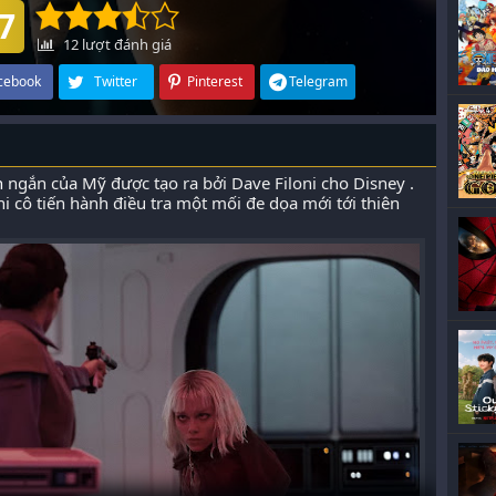
7
12
lượt đánh giá
cebook
Twitter
Pinterest
Telegram
h
ngắn của Mỹ được tạo ra bởi Dave Filoni cho Disney .
i cô tiến hành điều tra một mối đe dọa mới tới thiên