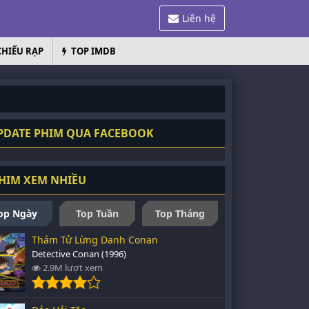
Liên hệ
CHIẾU RẠP
TOP IMDB
DATE PHIM QUA FACEBOOK
HIM XEM NHIỀU
op Ngày
Top Tuần
Top Tháng
Thám Tử Lừng Danh Conan
Detective Conan (1996)
2.9M lượt xem