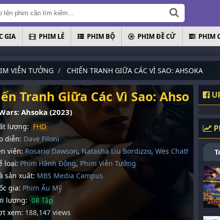
 GIA
PHIM LẺ
PHIM BỘ
PHIM ĐỀ CỬ
PHIM 
IM VIỄN TƯỞNG
CHIẾN TRANH GIỮA CÁC VÌ SAO: AHSOKA
iến Tranh Giữa Các Vì Sao: Ahsoka
UP
 Wars: Ahsoka (2023)
t lượng:
FHD
P
 diễn:
Dave Filoni
n viên:
Rosario Dawson
,
Natasha Liu Bordizzo
,
Wes Chatham
T
 loại:
Phim Hành Động
,
Phim Viễn Tưởng
 sản xuất:
MBS Media Campus
c gia:
Phim Âu Mỹ
i lượng:
08 Tập
t xem:
188,147 views