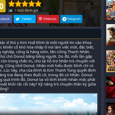
0
1
lượt đánh giá
cebook
Twitter
Pinterest
Telegram
ác sĩ thú y Kim Huệ Đình là một người tin vào khoa
c khiến cô khó hòa nhập ở nơi làm việc mới, đặc biệt,
g nghiệp, cũng là hàng xóm, tên Uông Thanh Nhân.
chú chó Donut bằng tiếng người. Do đó, mỗi lần gặp
òn trong chẩn trị, chú lại hỗ trợ Nhân trò chuyện với
úng. Cũng nhờ Donut, Nhân mới hiểu được Đình chỉ có
ối. Lúc này, cha của Đình là Kim Thanh Tùng quyết định
àng trai đang theo đuổi cô, trong đó có Nhân. Donut
g quá trình đó, Donut lại vô tình khiến Nhân mắc phải
oát khỏi rắc rối này? Kỹ năng trò chuyện thần kỳ giữa
hông?