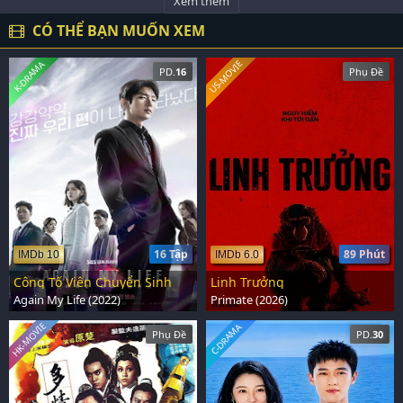
Xem thêm
CÓ THỂ BẠN MUỐN XEM
US-MOVIE
K-DRAMA
PD.
16
Phụ Đề
16 Tập
89 Phút
IMDb 10
IMDb 6.0
Công Tố Viên Chuyển Sinh
Linh Trưởng
Again My Life (2022)
Primate (2026)
HK-MOVIE
C-DRAMA
Phụ Đề
PD.
30