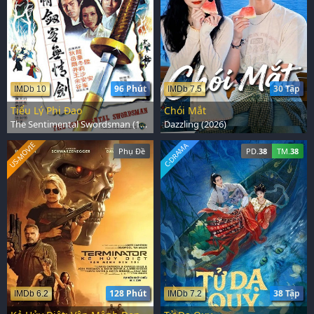
96 Phút
30 Tập
IMDb 10
IMDb 7.5
Tiểu Lý Phi Đao
Chói Mắt
The Sentimental Swordsman (1977)
Dazzling (2026)
US-MOVIE
C-DRAMA
Phụ Đề
PD.
38
TM.
38
128 Phút
38 Tập
IMDb 6.2
IMDb 7.2