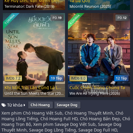
Kẻ Hủy Diệt: Vận Mệnh Đen Tối
Tử Dạ Quy
Terminator: Dark Fate (2019)
Moonlit Reunion (2025)
T-DRAMA
K-DRAMA
PD.
19
PD.
12
19 Tập
12 Tập
IMDb 7.2
IMDb 8.0
Khi Mặt Trời Lặn Cũng Là Lúc Các Vì Sao Xuất Hiện
Cuộc Chiến Trong Chúng Ta
Until the Sun Meets the Star (2025)
We Are All Trying Here (2026)
Từ khóa
Chó Hoang
Savage Dog
Xem phim Chó Hoang Việt Sub, Chó Hoang Thuyết Minh, Chó
Hoang Lồng Tiếng, Chó Hoang Full HD, Chó Hoang Bản Đẹp, Chó
Hoang Trọn Bộ, Xem phim Savage Dog Việt Sub, Savage Dog
Thuyết Minh, Savage Dog Lồng Tiếng, Savage Dog Full HD,