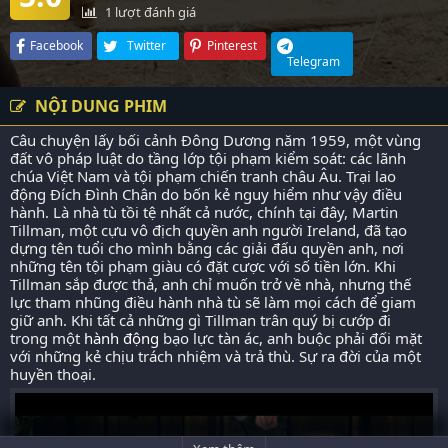
1
lượt đánh giá
Facebook
Twitter
Pinterest
Telegram
NỘI DUNG PHIM
Câu chuyện lấy bối cảnh Đông Dương năm 1959, một vùng
đất vô pháp luật do tầng lớp tội phạm kiểm soát: các lãnh
chúa Việt Nam và tội phạm chiến tranh châu Âu. Trại lao
động Đích Đình Chân do bốn kẻ nguy hiểm như vậy điều
hành. Là nhà tù tồi tệ nhất cả nước, chính tại đây, Martin
Tillman, một cựu vô địch quyền anh người Ireland, đã tạo
dựng tên tuổi cho mình bằng các giải đấu quyền anh, nơi
những tên tội phạm giàu có đặt cược với số tiền lớn. Khi
Tillman sắp được thả, anh chỉ muốn trở về nhà, nhưng thế
lực tham nhũng điều hành nhà tù sẽ làm mọi cách để giam
giữ anh. Khi tất cả những gì Tillman trân quý bị cướp đi
trong một
hành động
bạo lực tàn ác, anh buộc phải đối mặt
với những kẻ chịu trách nhiệm và trả thù. Sự ra đời của một
huyền thoại.