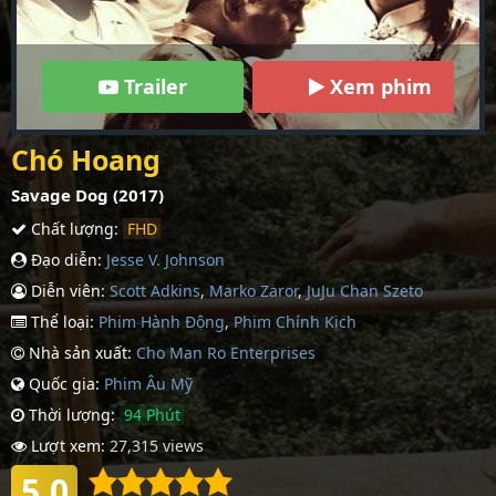
Trailer
Xem phim
Chó Hoang
Savage Dog (2017)
Chất lượng:
FHD
Đạo diễn:
Jesse V. Johnson
Diễn viên:
Scott Adkins
,
Marko Zaror
,
JuJu Chan Szeto
Thể loại:
Phim Hành Động
,
Phim Chính Kịch
Nhà sản xuất:
Cho Man Ro Enterprises
Quốc gia:
Phim Âu Mỹ
Thời lượng:
94 Phút
Lượt xem:
27,315 views
5.0