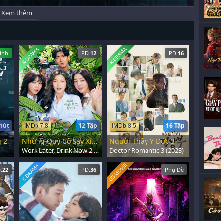
Xem thêm
K-DRAMA
K-DRAMA
inh
PD.
12
PD.
16
hút
12 Tập
16 Tập
IMDb 7.8
IMDb 8.5
 2
Những Quý Cô Say Xỉn 2
Người Thầy Y Đức 3
Work Later, Drink Now 2 (2022)
Doctor Romantic 3 (2023)
US-MOVIE
C-DRAMA
.
22
PD.
36
Phụ Đề