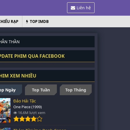
Liên hệ
CHIẾU RẠP
TOP IMDB
NHẪN THẦN
Hội Nhẫn Thần
DATE PHIM QUA FACEBOOK
HIM XEM NHIỀU
op Ngày
Top Tuần
Top Tháng
Đảo Hải Tặc
One Piece (1999)
16.6M lượt xem