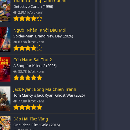
Thám Tử Lừng Danh Conan
Detective Conan (1996)
2.9M lượt xem
Người Nhện: Khởi Đầu Mới
Spider-Man: Brand New Day (2026)
63.9K lượt xem
Cửa Hàng Sát Thủ 2
A Shop for Killers 2 (2026)
38.7K lượt xem
Jack Ryan: Bóng Ma Chiến Tranh
Tom Clancy's Jack Ryan: Ghost War (2026)
77.8K lượt xem
Đảo Hải Tặc: Vàng
One Piece Film: Gold (2016)