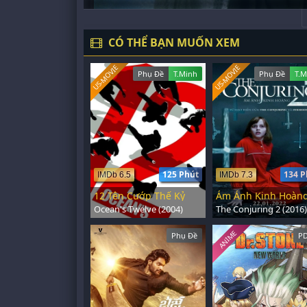
CÓ THỂ BẠN MUỐN XEM
US-MOVIE
US-MOVIE
Phụ Đề
T.Minh
Phụ Đề
T.M
125 Phút
134 P
IMDb 6.5
IMDb 7.3
12 Tên Cướp Thế Kỷ
Ám Ảnh Kinh Hoàng
Ocean's Twelve (2004)
The Conjuring 2 (2016)
ANIME
Phụ Đề
PD