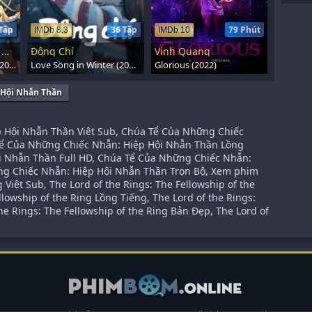
Tập
36 Tập
79 Phút
IMDb 8.3
IMDb 10
Tiến Sĩ Đá: Thế Giới Mới
Đông Chí
Vinh Quang
Dr. Stone: New World (2023)
Love Song in Winter (2024)
Glorious (2022)
 Hội Nhẫn Thần
 Hội Nhẫn Thần Việt Sub, Chúa Tể Của Những Chiếc
Tể Của Những Chiếc Nhẫn: Hiệp Hội Nhẫn Thần Lồng
i Nhẫn Thần Full HD, Chúa Tể Của Những Chiếc Nhẫn:
ng Chiếc Nhẫn: Hiệp Hội Nhẫn Thần Trọn Bộ, Xem phim
g Việt Sub, The Lord of the Rings: The Fellowship of the
llowship of the Ring Lồng Tiếng, The Lord of the Rings:
the Rings: The Fellowship of the Ring Bản Đẹp, The Lord of