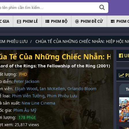
 GIA
PHIM LẺ
PHIM BỘ
PHIM ĐỀ CỬ
PHIM 
IM PHIÊU LƯU
CHÚA TỂ CỦA NHỮNG CHIẾC NHẪN: HIỆP HỘI 
úa Tể Của Những Chiếc Nhẫn: Hiệp 
UP
ord of the Rings: The Fellowship of the Ring (2001)
t lượng:
FHD
P
 diễn:
Peter Jackson
n viên:
Elijah Wood
,
Ian McKellen
,
Orlando Bloom
T
 loại:
Phim Viễn Tưởng
,
Phim Phiêu Lưu
 sản xuất:
New Line Cinema
c gia:
Phim Âu Mỹ
i lượng:
178 Phút
t xem:
25,817 views