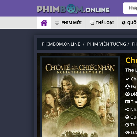
PHIM MỚI
THỂ LOẠI
QUỐC
PHIMBOM.ONLINE
PHIM VIỄN TƯỞNG
PH
Ch
The L
Chấ
Đạo
Diễ
Thể
Nhà
Quố
Thờ
Lượ