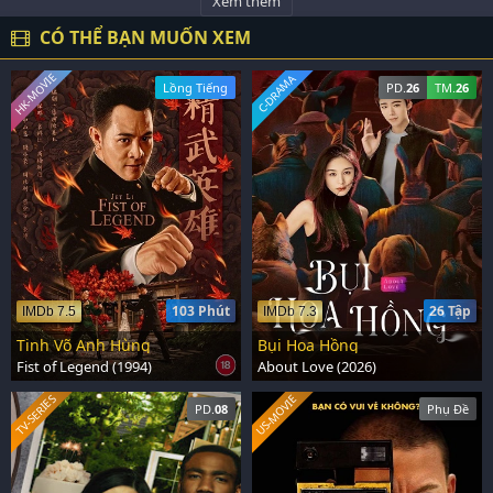
Xem thêm
CÓ THỂ BẠN MUỐN XEM
HK-MOVIE
C-DRAMA
Lồng Tiếng
PD.
26
TM.
26
103 Phút
26 Tập
IMDb 7.5
IMDb 7.3
Tinh Võ Anh Hùng
Bụi Hoa Hồng
Fist of Legend (1994)
About Love (2026)
US-MOVIE
TV-SERIES
PD.
08
Phụ Đề