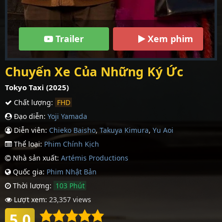
Trailer
Xem phim
Chuyến Xe Của Những Ký Ức
Tokyo Taxi (2025)
Chất lượng:
FHD
Đạo diễn:
Yoji Yamada
Diễn viên:
Chieko Baisho
,
Takuya Kimura
,
Yu Aoi
Thể loại:
Phim Chính Kịch
Nhà sản xuất:
Artémis Productions
Quốc gia:
Phim Nhậ­t Bản
Thời lượng:
103 Phút
Lượt xem:
23,357 views
5.0