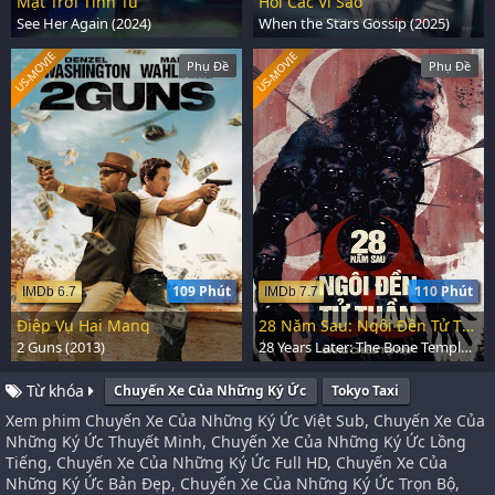
Mặt Trời Tinh Tú
Hỏi Các Vì Sao
See Her Again (2024)
When the Stars Gossip (2025)
US-MOVIE
US-MOVIE
Phụ Đề
Phụ Đề
109 Phút
110 Phút
IMDb 6.7
IMDb 7.7
Điệp Vụ Hai Mang
28 Năm Sau: Ngôi Đền Tử Thần
2 Guns (2013)
28 Years Later: The Bone Temple (2026)
Từ khóa
Chuyến Xe Của Những Ký Ức
Tokyo Taxi
Xem phim Chuyến Xe Của Những Ký Ức Việt Sub, Chuyến Xe Của
Những Ký Ức Thuyết Minh, Chuyến Xe Của Những Ký Ức Lồng
Tiếng, Chuyến Xe Của Những Ký Ức Full HD, Chuyến Xe Của
Những Ký Ức Bản Đẹp, Chuyến Xe Của Những Ký Ức Trọn Bộ,