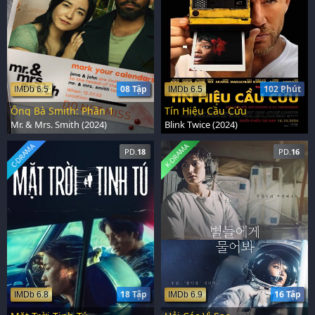
08 Tập
102 Phút
IMDb 6.5
IMDb 6.5
Ông Bà Smith: Phần 1
Tín Hiệu Cầu Cứu
Mr. & Mrs. Smith (2024)
Blink Twice (2024)
C-DRAMA
K-DRAMA
PD.
18
PD.
16
18 Tập
16 Tập
IMDb 6.8
IMDb 6.9