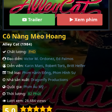
Trailer
Xem phim
Cô Nàng Mèo Hoang
Alley Cat (1984)
Chất lượng:
FHD
Đạo diễn:
Victor M. Ordonez
,
Ed Palmos
Diễn viên:
Karin Mani
,
Robert Torti
,
Britt Helfer
Thể loại:
Phim Hành Động
,
Phim Hình Sự
Nhà sản xuất:
Dragonfly Productions
Quốc gia:
Phim Âu Mỹ
Thời lượng:
82 Phút
Lượt xem:
28,684 views
5.0