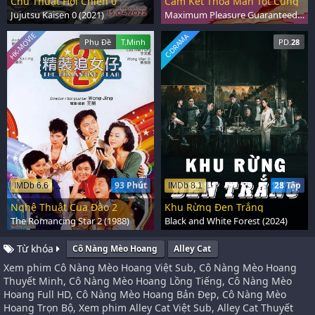
Chú Thuật Hồi Chiến 0
Cam Kết Thỏa Mãn Tột Cùng
Jujutsu Kaisen 0 (2021)
Maximum Pleasure Guaranteed (2026)
HK-MOVIE
C-DRAMA
Phụ Đề
T.Minh
PD.
28
93 Phút
28 Tập
IMDb 6.6
IMDb 8.1
Nghệ Thuật Cua Đào 2
Khu Rừng Đen Trắng
The Romancing Star 2 (1988)
Black and White Forest (2024)
Từ khóa
Cô Nàng Mèo Hoang
Alley Cat
Xem phim Cô Nàng Mèo Hoang Việt Sub, Cô Nàng Mèo Hoang
Thuyết Minh, Cô Nàng Mèo Hoang Lồng Tiếng, Cô Nàng Mèo
Hoang Full HD, Cô Nàng Mèo Hoang Bản Đẹp, Cô Nàng Mèo
Hoang Trọn Bộ, Xem phim Alley Cat Việt Sub, Alley Cat Thuyết