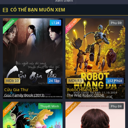
Xem thêm
CÓ THỂ BẠN MUỐN XEM
CHIẾU RẠP
K-DRAMA
LT.
24
Phụ Đề
24 Tập
102 Phút
IMDb 10
IMDb 8.5
Cửu Gia Thư
Robot Hoang Dã
Goo Family Book (2013)
The Wild Robot (2024)
US-MOVIE
US-MOVIE
Thuyết Minh
Phụ Đề