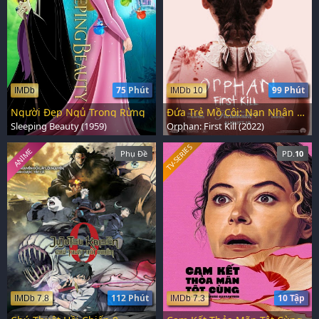
75 Phút
99 Phút
IMDb
IMDb 10
Người Đẹp Ngủ Trong Rừng
Đứa Trẻ Mồ Côi: Nạn Nhân Đầu Tiên
Sleeping Beauty (1959)
Orphan: First Kill (2022)
TV-SERIES
ANIME
Phụ Đề
PD.
10
112 Phút
10 Tập
IMDb 7.8
IMDb 7.3