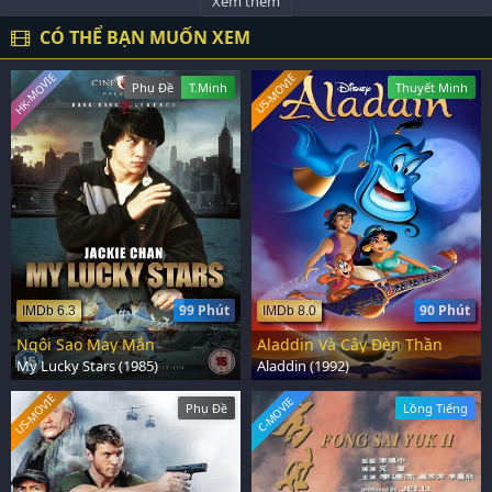
Xem thêm
CÓ THỂ BẠN MUỐN XEM
HK-MOVIE
US-MOVIE
Phụ Đề
T.Minh
Thuyết Minh
99 Phút
90 Phút
IMDb 6.3
IMDb 8.0
Ngôi Sao May Mắn
Aladdin Và Cây Đèn Thần
My Lucky Stars (1985)
Aladdin (1992)
US-MOVIE
C-MOVIE
Phụ Đề
Lồng Tiếng