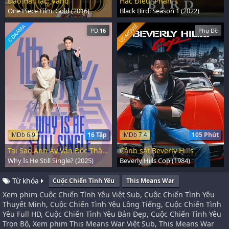
Đảo Hải Tặc: Vàng
Hắc Điểu: Phần 1
One Piece Film: Gold (2016)
Black Bird: Season 1 (2022)
US-MOVIE
C-DRAMA
PD.
16
Phụ Đề
16 Tập
105 Phút
IMDb 6.9
IMDb 7.4
Tại Sao Anh Ấy Vẫn Độc Thân?
Cảnh sát Beverly Hills
Why Is He Still Single? (2025)
Beverly Hills Cop (1984)
Từ khóa
Cuộc Chiến Tình Yêu
This Means War
Xem phim Cuộc Chiến Tình Yêu Việt Sub, Cuộc Chiến Tình Yêu
Thuyết Minh, Cuộc Chiến Tình Yêu Lồng Tiếng, Cuộc Chiến Tình
Yêu Full HD, Cuộc Chiến Tình Yêu Bản Đẹp, Cuộc Chiến Tình Yêu
Trọn Bộ, Xem phim This Means War Việt Sub, This Means War