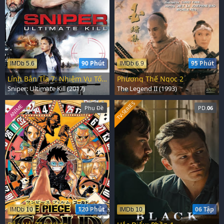
90 Phút
95 Phút
IMDb 5.6
IMDb 6.9
Lính Bắn Tỉa 7: Nhiệm Vụ Tối Mật
Phương Thế Ngọc 2
Sniper: Ultimate Kill (2017)
The Legend II (1993)
TV-SERIES
ANIME
Phụ Đề
PD.
06
120 Phút
06 Tập
IMDb 10
IMDb 10