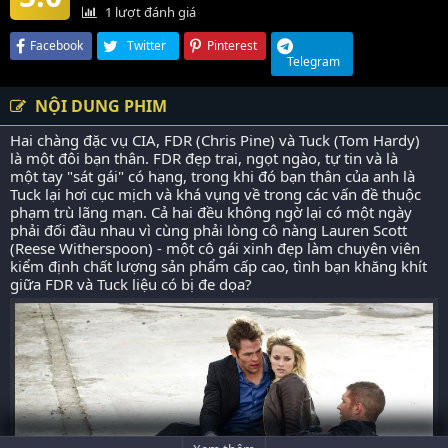
1
lượt đánh giá
Facebook
Twitter
Pinterest
Telegram
NỘI DUNG PHIM
Hai chàng đặc vụ CIA, FDR (Chris Pine) và Tuck (Tom Hardy)
là một đôi bạn thân. FDR đẹp trai, ngọt ngào, tự tin và là
một tay "sát gái" có hạng, trong khi đó bạn thân của anh là
Tuck lại hơi cục mịch và khá vụng về trong các vấn đề thuộc
phạm trù lãng mạn. Cả hai đều không ngờ lại có một ngày
phải đối đầu nhau vì cùng phải lòng cô nàng Lauren Scott
(Reese Witherspoon) - một cô gái xinh đẹp làm chuyên viên
kiểm định chất lượng sản phẩm cấp cao, tình bạn khăng khít
giữa FDR và Tuck liệu có bị đe dọa?