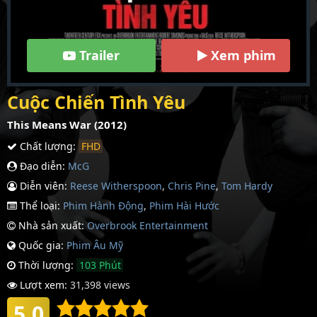
Trailer
Xem phim
Cuộc Chiến Tình Yêu
This Means War (2012)
Chất lượng:
FHD
Đạo diễn:
McG
Diễn viên:
Reese Witherspoon
,
Chris Pine
,
Tom Hardy
Thể loại:
Phim Hành Động
,
Phim Hài Hước
Nhà sản xuất:
Overbrook Entertainment
Quốc gia:
Phim Âu Mỹ
Thời lượng:
103 Phút
Lượt xem:
31,398 views
5.0