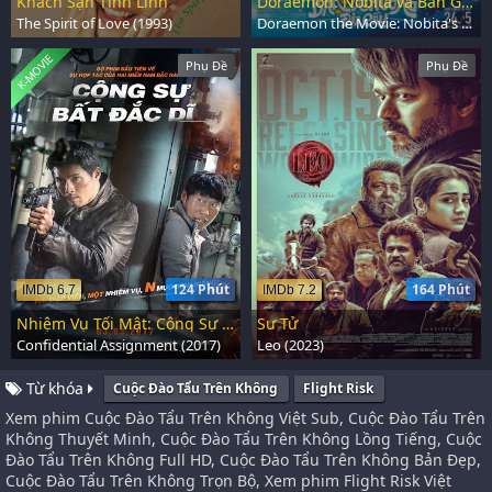
Khách Sạn Tinh Linh
Doraemon: Nobita và Bản Giao Hưởng Địa Cầu
The Spirit of Love (1993)
Doraemon the Movie: Nobita's Earth Symphony (2024)
K-MOVIE
Phụ Đề
Phụ Đề
124 Phút
164 Phút
IMDb 6.7
IMDb 7.2
Nhiệm Vụ Tối Mật: Cộng Sự Bất Đắc Dĩ
Sư Tử
Confidential Assignment (2017)
Leo (2023)
Từ khóa
Cuộc Đào Tẩu Trên Không
Flight Risk
Xem phim Cuộc Đào Tẩu Trên Không Việt Sub, Cuộc Đào Tẩu Trên
Không Thuyết Minh, Cuộc Đào Tẩu Trên Không Lồng Tiếng, Cuộc
Đào Tẩu Trên Không Full HD, Cuộc Đào Tẩu Trên Không Bản Đẹp,
Cuộc Đào Tẩu Trên Không Trọn Bộ, Xem phim Flight Risk Việt