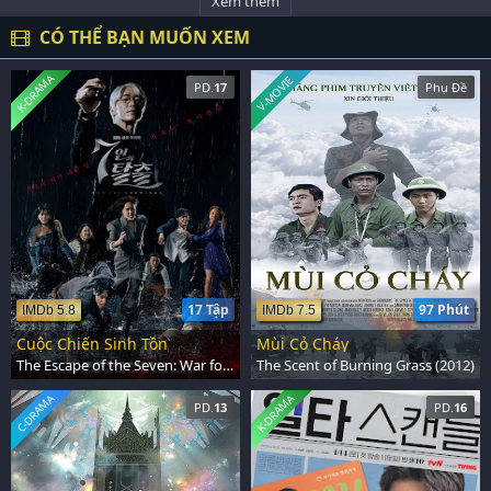
Xem thêm
CÓ THỂ BẠN MUỐN XEM
K-DRAMA
V-MOVIE
PD.
17
Phụ Đề
17 Tập
97 Phút
IMDb 5.8
IMDb 7.5
Cuộc Chiến Sinh Tồn
Mùi Cỏ Cháy
The Escape of the Seven: War for Survival (2023)
The Scent of Burning Grass (2012)
C-DRAMA
K-DRAMA
PD.
13
PD.
16