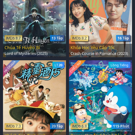
13 Tập
16 Tập
IMDb 8.7
IMDb 8.2
Chúa Tể Huyền Bí
Khóa Học Yêu Cấp Tốc
Lord of Mysteries (2025)
Crash Course in Romance (2023)
HK-DRAMA
CHIẾU RẠP
LT.
20
Lồng Tiếng
20 Tập
115 Phút
IMDb 7.3
IMDb 6.8