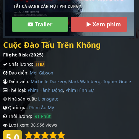
Trailer
Xem phim
Cuộc Đào Tẩu Trên Không
Flight Risk (2025)
Chất lượng:
FHD
Đạo diễn:
Mel Gibson
Diễn viên:
Michelle Dockery
,
Mark Wahlberg
,
Topher Grace
Thể loại:
Phim Hành Động
,
Phim Hình Sự
Nhà sản xuất:
Lionsgate
Quốc gia:
Phim Âu Mỹ
Thời lượng:
91 Phút
Lượt xem:
38,966 views
5.0