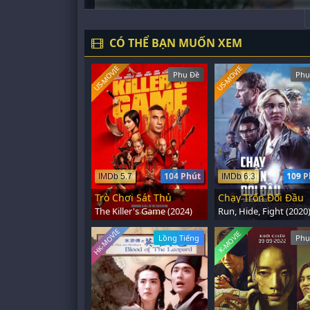
CÓ THỂ BẠN MUỐN XEM
US-MOVIE
US-MOVIE
Phụ Đề
Phụ
104 Phút
109 P
IMDb 5.7
IMDb 6.3
Trò Chơi Sát Thủ
Chạy Trốn Đối Đầu
The Killer's Game (2024)
Run, Hide, Fight (2020
HK-MOVIE
K-MOVIE
Lồng Tiếng
Phụ