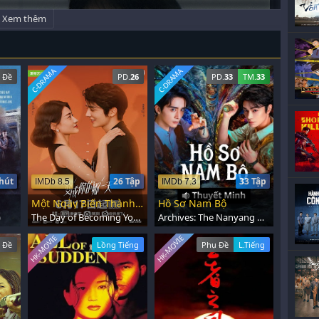
Xem thêm
C-DRAMA
C-DRAMA
 Đề
PD.
26
PD.
33
TM.
33
hút
26 Tập
33 Tập
IMDb 8.5
IMDb 7.3
Một Ngày Biến Thành Em
Hồ Sơ Nam Bộ
)
The Day of Becoming You (2021)
Archives: The Nanyang Mystery (2026)
HK-MOVIE
HK-MOVIE
 Đề
Lồng Tiếng
Phụ Đề
L.Tiếng