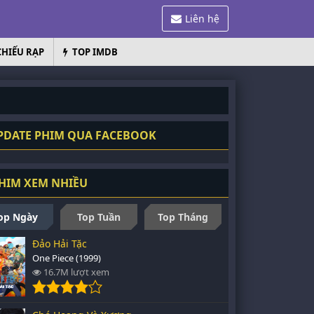
Liên hệ
CHIẾU RẠP
TOP IMDB
DATE PHIM QUA FACEBOOK
HIM XEM NHIỀU
op Ngày
Top Tuần
Top Tháng
Đảo Hải Tặc
One Piece (1999)
16.7M lượt xem