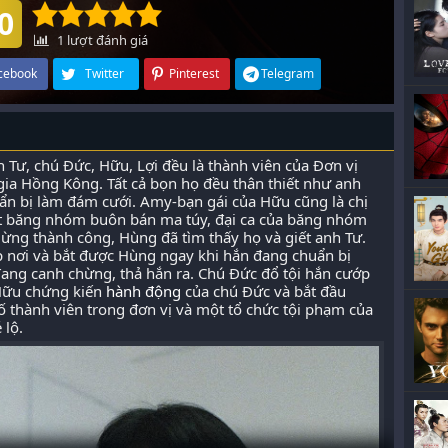
0
1
lượt đánh giá
cebook
Twitter
Pinterest
Telegram
 Tư, chú Đức, Hữu, Lợi đều là thành viên của Đơn vị
ia Hồng Kông. Tất cả bọn họ đều thân thiết như anh
huẩn bị làm đám cưới. Amy-bạn gái của Hữu cũng là chị
 một băng nhóm buôn bán ma túy, đại ca của băng nhóm
ừng thành công, Hùng đã tìm thấy họ và giết anh Tư.
ắp nơi và bắt được Hùng ngay khi hắn đang chuẩn bị
đang canh chừng, thả hắn ra. Chú Đức đổ tội hắn cướp
 Hữu chứng kiến
hành động
của chú Đức và bắt đầu
ố thành viên trong đơn vị và một tổ chức tội phạm của
 lộ.