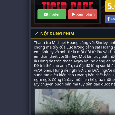
5.
Trailer
Xem phim
Fa
NỘI DUNG PHIM
Thanh tra Michael Hoàng cùng với Shirley, anh
chống ma túy của Lực lượng cảnh sát Hoàng g
em. Shirley và anh Tư là một đôi từ lâu và c
em thân thiết với Shirley. Một lần truy bắt
là Hùng đã trốn thoát. Ngay khi họ đang ăn m
Để trả thù cho anh Tư, cả đội đã lùng sục kh
vượt biên. Hùng đề nghị với chú Đức, người 
súng tạo điều kiện cho Hoàng bắn chết hắn.
nghi ngờ. Cũng từ đây mối liên hệ giữa một s
Mỹ chuyên buôn bán ma túy dần dần được hé