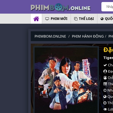
PHIM MỚI
THỂ LOẠI
QUỐC
PHIMBOM.ONLINE
PHIM HÀNH ĐỘNG
PH
Đặ
Tige
Chấ
Đạo
Diễ
Thể
Nhà
Quố
Thờ
Lượ