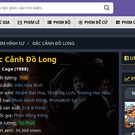
 GIA
PHIM LẺ
PHIM BỘ
PHIM ĐỀ CỬ
PHIM 
IM HÌNH SỰ
ĐẶC CẢNH ĐỒ LONG
c Cảnh Đồ Long
UP
r Cage (1988)
t lượng:
FHD
P
 diễn:
Viên Hòa Bình
n viên:
Nhậm Đạt Hoa
,
Trịnh Du Linh
,
Trương Học Hữu
T
 loại:
Phim Hành Động
,
Phim Hình Sự
 sản xuất:
D & B Films
c gia:
Phim Hồng Kông
i lượng:
92 Phút
t xem:
34,364 views