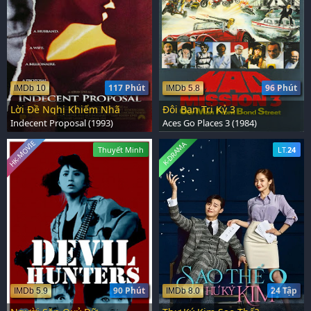
117 Phút
96 Phút
IMDb 10
IMDb 5.8
Lời Đề Nghị Khiếm Nhã
Đôi Bạn Tri Kỷ 3
Indecent Proposal (1993)
Aces Go Places 3 (1984)
HK-MOVIE
K-DRAMA
Thuyết Minh
LT.
24
90 Phút
24 Tập
IMDb 5.9
IMDb 8.0