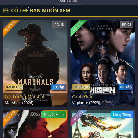
Xem thêm
CÓ THỂ BẠN MUỐN XEM
TV-SERIES
K-DRAMA
PD.
13
PD.
08
13 Tập
08 Tập
IMDb 6.2
IMDb 7.8
Lực Lượng Marshals
Cảnh Giác
Marshals (2026)
Vigilante (2023)
HK-MOVIE
US-MOVIE
Thuyết Minh
Lồng Tiếng