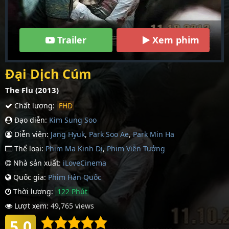
Trailer
Xem phim
Đại Dịch Cúm
The Flu (2013)
Chất lượng:
FHD
Đạo diễn:
Kim Sung Soo
Diễn viên:
Jang Hyuk
,
Park Soo Ae
,
Park Min Ha
Thể loại:
Phim Ma Kinh Dị
,
Phim Viễn Tưởng
Nhà sản xuất:
iLoveCinema
Quốc gia:
Phim Hàn Quốc
Thời lượng:
122 Phút
Lượt xem:
49,765 views
5.0