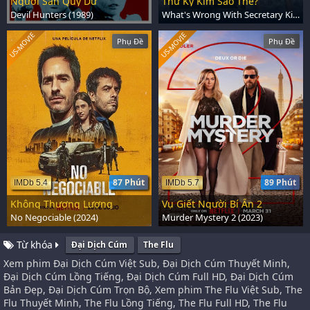
Người Săn Quỷ Dữ
Thư Ký Kim Sao Thế?
Devil Hunters (1989)
What's Wrong With Secretary Kim (2018)
US-MOVIE
US-MOVIE
Phụ Đề
Phụ Đề
87 Phút
89 Phút
IMDb 5.4
IMDb 5.7
Không Thương Lượng
Vụ Giết Người Bí Ẩn 2
No Negociable (2024)
Murder Mystery 2 (2023)
Từ khóa
Đại Dịch Cúm
The Flu
Xem phim Đại Dịch Cúm Việt Sub, Đại Dịch Cúm Thuyết Minh,
Đại Dịch Cúm Lồng Tiếng, Đại Dịch Cúm Full HD, Đại Dịch Cúm
Bản Đẹp, Đại Dịch Cúm Trọn Bộ, Xem phim The Flu Việt Sub, The
Flu Thuyết Minh, The Flu Lồng Tiếng, The Flu Full HD, The Flu