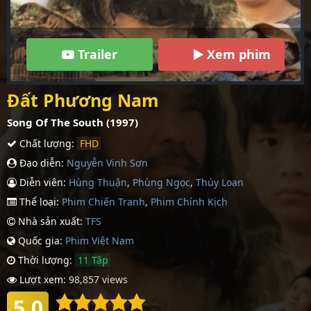
Trailer
Xem phim
Đất Phương Nam
Song Of The South (1997)
Chất lượng:
FHD
Đạo diễn:
Nguyễn Vinh Sơn
Diễn viên:
Hùng Thuận
,
Phùng Ngọc
,
Thúy Loan
Thể loại:
Phim Chiến Tranh
,
Phim Chính Kịch
Nhà sản xuất:
TFS
Quốc gia:
Phim Việt Nam
Thời lượng:
11 Tập
Lượt xem:
98,857 views
5.0