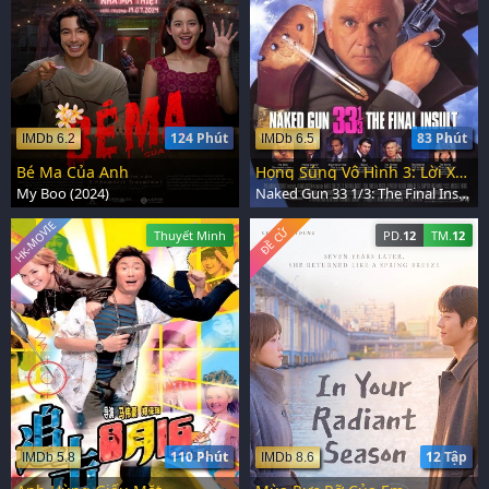
124 Phút
83 Phút
IMDb 6.2
IMDb 6.5
Bé Ma Của Anh
Họng Súng Vô Hình 3: Lời Xúc Phạm Cuối Cùng
My Boo (2024)
Naked Gun 33 1/3: The Final Insult (1994)
HK-MOVIE
ĐỀ CỬ
Thuyết Minh
PD.
12
TM.
12
110 Phút
12 Tập
IMDb 5.8
IMDb 8.6