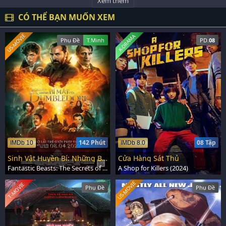
Xem thêm
CÓ THỂ BẠN MUỐN XEM
US-MOVIE
K-DRAMA
Phụ Đề
T.Minh
PD.
08
142 Phút
08 Tập
IMDb 10
IMDb 8.0
Sinh Vật Huyền Bí: Những Bí Mật Của Dumbledore
Cửa Hàng Sát Thủ
Fantastic Beasts: The Secrets of Dumbledore (2022)
A Shop for Killers (2024)
US-MOVIE
T-MOVIE
Phụ Đề
Phụ Đề