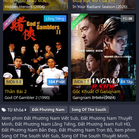
Anh Hùng Giấu Mặt
Mùa Rực Rỡ Của Em
Hidden Heroes (2004)
In Your Radiant Season (2026)
HK-MOVIE
K-DRAMA
Lồng Tiếng
PD.
08
104 Phút
08 Tập
IMDb 6.8
IMDb 7.3
Thần Bài 2
Góc Khuất Ở Gangnam
God Of Gambler 2 (1990)
Gangnam B-Side (2024)
Từ khóa
Đất Phương Nam
Song Of The South
Xem phim Đất Phương Nam Việt Sub, Đất Phương Nam Thuyết
Minh, Đất Phương Nam Lồng Tiếng, Đất Phương Nam Full HD,
Đất Phương Nam Bản Đẹp, Đất Phương Nam Trọn Bộ, Xem phim
Song Of The South Việt Sub, Song Of The South Thuyết Minh,