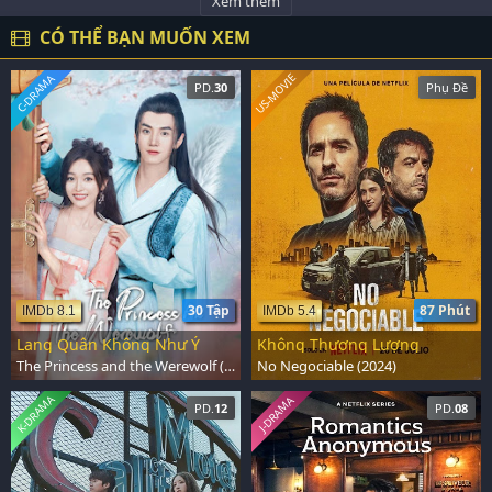
Xem thêm
CÓ THỂ BẠN MUỐN XEM
US-MOVIE
C-DRAMA
PD.
30
Phụ Đề
30 Tập
87 Phút
IMDb 8.1
IMDb 5.4
Lang Quân Không Như Ý
Không Thương Lượng
The Princess and the Werewolf (2023)
No Negociable (2024)
K-DRAMA
J-DRAMA
PD.
12
PD.
08