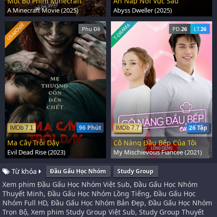
Một Bộ Phim Minecraft
Ẩn Nấp Nơi Vực Sâu
A Minecraft Movie (2025)
Abyss Dweller (2025)
US-MOVIE
T-DRAMA
Phụ Đề
PD.
26
LT.
26
96 Phút
26 Tập
IMDb 7.1
IMDb 7.7
Ma Cây Trỗi Dậy
Cô Nàng Đầu Bếp Của Tôi
Evil Dead Rise (2023)
My Mischievous Fiancee (2021)
Từ khóa
Đầu Gấu Học Nhóm
Study Group
Xem phim Đầu Gấu Học Nhóm Việt Sub, Đầu Gấu Học Nhóm
Thuyết Minh, Đầu Gấu Học Nhóm Lồng Tiếng, Đầu Gấu Học
Nhóm Full HD, Đầu Gấu Học Nhóm Bản Đẹp, Đầu Gấu Học Nhóm
Trọn Bộ, Xem phim Study Group Việt Sub, Study Group Thuyết