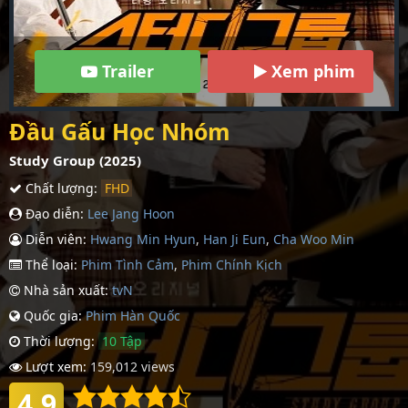
Trailer
Xem phim
Đầu Gấu Học Nhóm
Study Group (2025)
Chất lượng:
FHD
Đạo diễn:
Lee Jang Hoon
Diễn viên:
Hwang Min Hyun
,
Han Ji Eun
,
Cha Woo Min
Thể loại:
Phim Tình Cảm
,
Phim Chính Kịch
Nhà sản xuất:
tvN
Quốc gia:
Phim Hàn Quốc
Thời lượng:
10 Tập
Lượt xem:
159,012 views
4.9