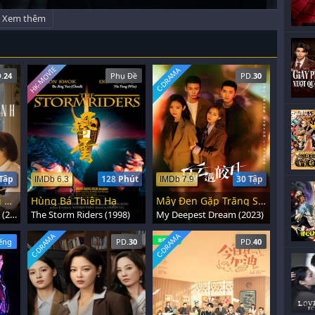
Xem thêm
HK-MOVIE
C-DRAMA
.
24
Phụ Đề
PD.
30
Tập
128 Phút
30 Tập
IMDb 6.3
IMDb 7.9
Cảm Ơn Em Đã Sưởi Ấm Anh
Hùng Bá Thiên Hạ
Mây Đen Gặp Trăng Sáng
Angels Fall Sometimes (2024)
The Storm Riders (1998)
My Deepest Dream (2023)
C-DRAMA
C-DRAMA
ếng
PD.
30
PD.
40