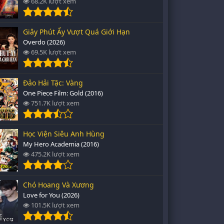
68.2K lượt xem
Giây Phút Ấy Vượt Quá Giới Hạn
Overdo (2026)
69.5K lượt xem
Đảo Hải Tặc: Vàng
One Piece Film: Gold (2016)
751.7K lượt xem
Học Viện Siêu Anh Hùng
My Hero Academia (2016)
475.2K lượt xem
Chó Hoang Và Xương
Love for You (2026)
101.5K lượt xem