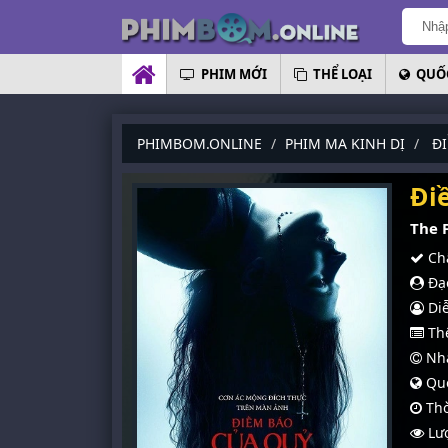
PHIM MỚI
THỂ LOẠI
QUỐC
PHIMBOM.ONLINE
PHIM MA KINH DỊ
Đ
Đi
The 
Chấ
Đạo
Diễ
Thể
Nhà
Quố
Thờ
Lượ