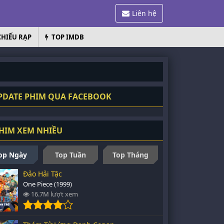
Liên hệ
CHIẾU RẠP
TOP IMDB
DATE PHIM QUA FACEBOOK
HIM XEM NHIỀU
op Ngày
Top Tuần
Top Tháng
Đảo Hải Tặc
One Piece (1999)
16.7M lượt xem