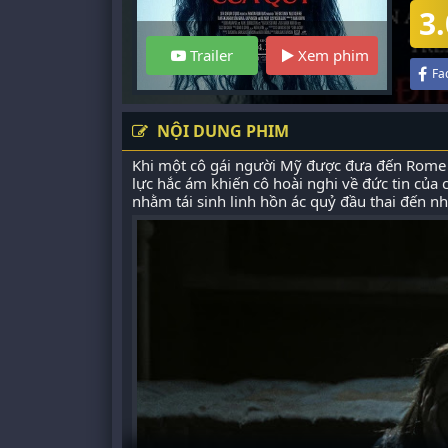
3.
Trailer
Xem phim
Fa
NỘI DUNG PHIM
Khi một cô gái người Mỹ được đưa đến Rome đ
lực hắc ám khiến cô hoài nghi về đức tin củ
nhằm tái sinh linh hồn ác quỷ đầu thai đến nh