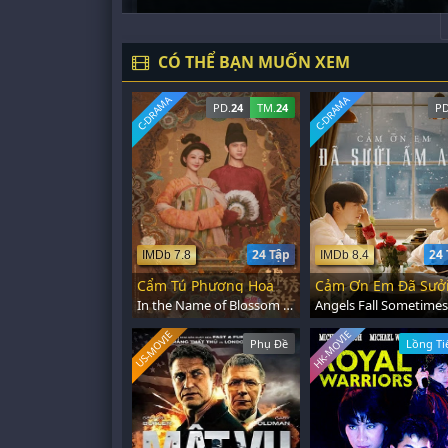
CÓ THỂ BẠN MUỐN XEM
C-DRAMA
C-DRAMA
PD.
24
TM.
24
PD
24 Tập
24 
IMDb 7.8
IMDb 8.4
Cẩm Tú Phương Hoa
In the Name of Blossom (2025)
HK-MOVIE
US-MOVIE
Phụ Đề
Lồng Ti