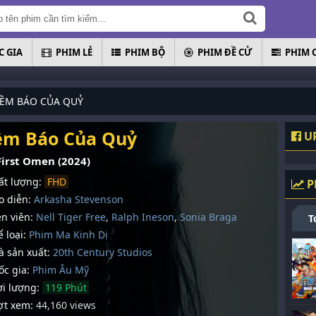
 GIA
PHIM LẺ
PHIM BỘ
PHIM ĐỀ CỬ
PHIM 
IỀM BÁO CỦA QUỶ
ềm Báo Của Quỷ
UP
First Omen (2024)
t lượng:
FHD
P
 diễn:
Arkasha Stevenson
n viên:
Nell Tiger Free
,
Ralph Ineson
,
Sonia Braga
T
 loại:
Phim Ma Kinh Dị
 sản xuất:
20th Century Studios
c gia:
Phim Âu Mỹ
i lượng:
119 Phút
t xem:
44,160 views