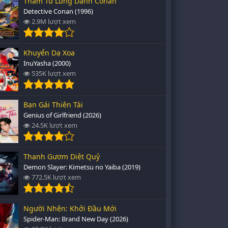
Thám Tử Lừng Danh Conan
Detective Conan (1996)
2.9M lượt xem
Khuyển Dạ Xoa
InuYasha (2000)
535K lượt xem
Bạn Gái Thiên Tài
Genius of Girlfriend (2026)
24.5K lượt xem
Thanh Gươm Diệt Quỷ
Demon Slayer: Kimetsu no Yaiba (2019)
772.5K lượt xem
Người Nhện: Khởi Đầu Mới
Spider-Man: Brand New Day (2026)