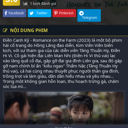
1
lượt đánh giá
Facebook
Twitter
Pinterest
Telegram
NỘI DUNG PHIM
Điền Canh Kỷ - Romance on the Farm (2023) là một bộ phim
hài cổ trang do Hồng Lăng đạo diễn, Kim Viên Viên biên
kịch, với sự tham gia của các diễn viên Tăng Thuấn Hy, Điền
Hi Vi. Cô gái hiện đại Liên Mạn Nhi (Điền Hi Vi thủ vai) lạc
vào làng quê cổ đại, gặp gỡ đại gia đình Liên gia, sau đó gặp
gỡ nam chính bí ẩn "kiêu ngạo" Thẩm Nặc (Tăng Thuấn Hy
thủ vai), cả hai cùng nhau thuyết phục người thân gia đình,
trồng trọt và làm giàu, dần dần hiểu nhau và yêu nhau...
Trong một không gian hỗn loạn, thu hoạch trứng gà, chăm
sóc lúa mì...