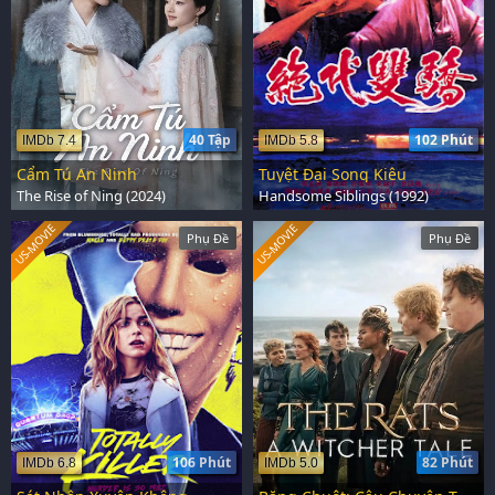
40 Tập
102 Phút
IMDb 7.4
IMDb 5.8
Cẩm Tú An Ninh
Tuyệt Đại Song Kiêu
The Rise of Ning (2024)
Handsome Siblings (1992)
US-MOVIE
US-MOVIE
Phụ Đề
Phụ Đề
106 Phút
82 Phút
IMDb 6.8
IMDb 5.0