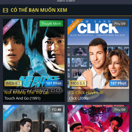
Xem thêm
CÓ THỂ BẠN MUỐN XEM
HK-MOVIE
US-MOVIE
Thuyết Minh
Phụ Đề
107 Phút
107 Phút
IMDb 6.2
IMDb 6.4
Nơi Không Thể Trở Lại
Cú Click Huyền Bí
Touch And Go (1991)
Click (2006)
HK-MOVIE
C-DRAMA
PD.
40
Phụ Đề