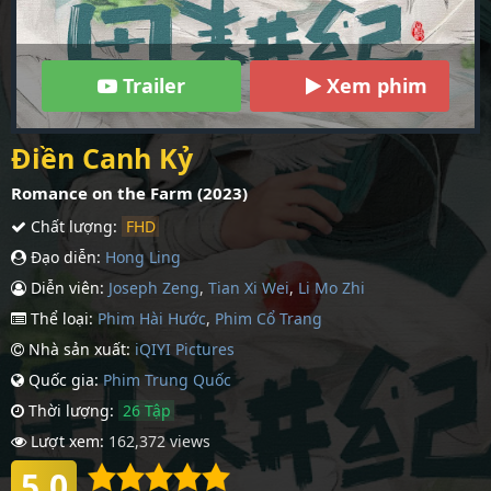
Trailer
Xem phim
Điền Canh Kỷ
Romance on the Farm (2023)
Chất lượng:
FHD
Đạo diễn:
Hong Ling
Diễn viên:
Joseph Zeng
,
Tian Xi Wei
,
Li Mo Zhi
Thể loại:
Phim Hài Hước
,
Phim Cổ Trang
Nhà sản xuất:
iQIYI Pictures
Quốc gia:
Phim Trung Quốc
Thời lượng:
26 Tập
Lượt xem:
162,372 views
5.0