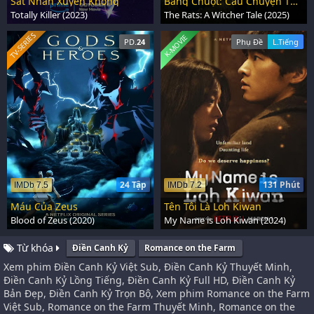
Sát Nhân Xuyên Không
Băng Chuột: Câu Chuyện Thợ Săn Quái Vật
Totally Killer (2023)
The Rats: A Witcher Tale (2025)
TV-SERIES
K-MOVIE
PD.
24
Phụ Đề
L.Tiếng
24 Tập
131 Phút
IMDb 7.5
IMDb 7.2
Máu Của Zeus
Tên Tôi Là Loh Kiwan
Blood of Zeus (2020)
My Name is Loh Kiwan (2024)
Từ khóa
Điền Canh Kỷ
Romance on the Farm
Xem phim Điền Canh Kỷ Việt Sub, Điền Canh Kỷ Thuyết Minh,
Điền Canh Kỷ Lồng Tiếng, Điền Canh Kỷ Full HD, Điền Canh Kỷ
Bản Đẹp, Điền Canh Kỷ Trọn Bộ, Xem phim Romance on the Farm
Việt Sub, Romance on the Farm Thuyết Minh, Romance on the