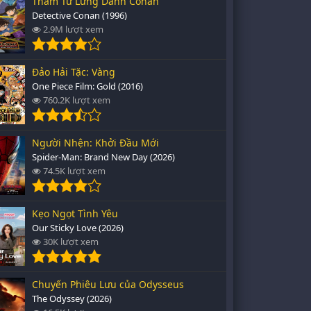
Thám Tử Lừng Danh Conan
Detective Conan (1996)
2.9M lượt xem
Đảo Hải Tặc: Vàng
One Piece Film: Gold (2016)
760.2K lượt xem
Người Nhện: Khởi Đầu Mới
Spider-Man: Brand New Day (2026)
74.5K lượt xem
Kẹo Ngọt Tình Yêu
Our Sticky Love (2026)
30K lượt xem
Chuyến Phiêu Lưu của Odysseus
The Odyssey (2026)