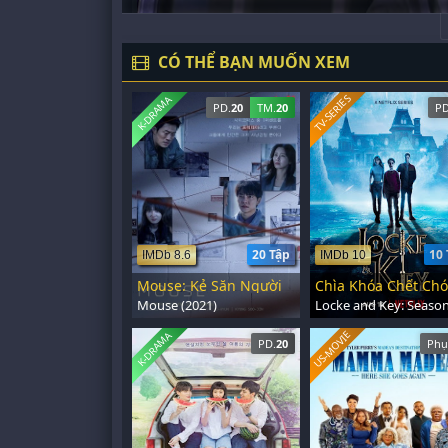
CÓ THỂ BẠN MUỐN XEM
TV-SERIES
K-DRAMA
PD.
20
TM.
20
PD
20 Tập
10 
IMDb 8.6
IMDb 10
Mouse: Kẻ Săn Người
Mouse (2021)
US-MOVIE
K-DRAMA
PD.
20
Phụ