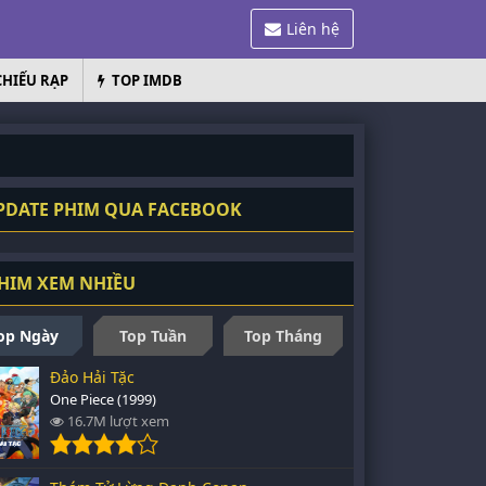
Liên hệ
CHIẾU RẠP
TOP IMDB
DATE PHIM QUA FACEBOOK
HIM XEM NHIỀU
op Ngày
Top Tuần
Top Tháng
Đảo Hải Tặc
One Piece (1999)
16.7M lượt xem