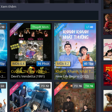
Xem thêm
HK-MOVIE
C-DRAMA
.
10
Thuyết Minh
LT.
40
Tập
96 Phút
40 Tập
IMDb 6.4
IMDb 8.2
Chìa Khóa Chết Chóc: Phần 2
Cương Thi Ma Vương Báo Thù
Khanh Khanh Nhật Thường
Locke and Key: Season 2 (2021)
Devil's Vendetta (1991)
New Life Begins (2022)
ANIME
ĐỀ CỬ
 Đề
PD.
12
PD.
16
TM.
16