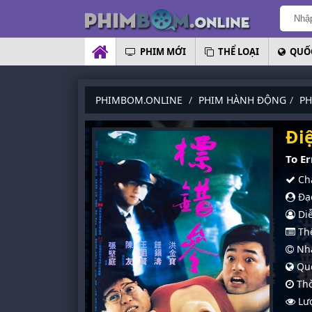
PHIM MỚI
THỂ LOẠI
QUỐC
PHIMBOM.ONLINE
PHIM HÀNH ĐỘNG
PH
Đi
To E
Chấ
Đạo
Diễ
Thể
Nhà
Quố
Thờ
Lượ