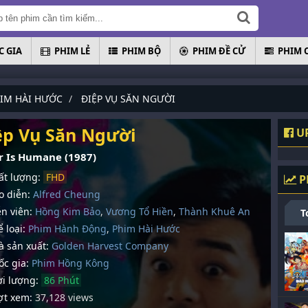
 GIA
PHIM LẺ
PHIM BỘ
PHIM ĐỀ CỬ
PHIM 
IM HÀI HƯỚC
ĐIỆP VỤ SĂN NGƯỜI
ệp Vụ Săn Người
UP
rr Is Humane (1987)
t lượng:
FHD
P
 diễn:
Alfred Cheung
n viên:
Hồng Kim Bảo
,
Vương Tổ Hiền
,
Thành Khuê An
T
 loại:
Phim Hành Động
,
Phim Hài Hước
 sản xuất:
Golden Harvest Company
c gia:
Phim Hồng Kông
i lượng:
86 Phút
t xem:
37,128 views