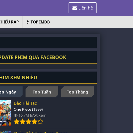
Liên hệ
CHIẾU RẠP
TOP IMDB
DATE PHIM QUA FACEBOOK
HIM XEM NHIỀU
op Ngày
Top Tuần
Top Tháng
Đảo Hải Tặc
One Piece (1999)
16.7M lượt xem