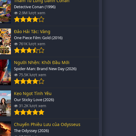
Thám Tử Lừng Danh Conan
Detective Conan (1996)
2.9M lượt xem
Đảo Hải Tặc: Vàng
One Piece Film: Gold (2016)
761K lượt xem
Người Nhện: Khởi Đầu Mới
Spider-Man: Brand New Day (2026)
75.5K lượt xem
Kẹo Ngọt Tình Yêu
Our Sticky Love (2026)
31.2K lượt xem
Chuyến Phiêu Lưu của Odysseus
The Odyssey (2026)