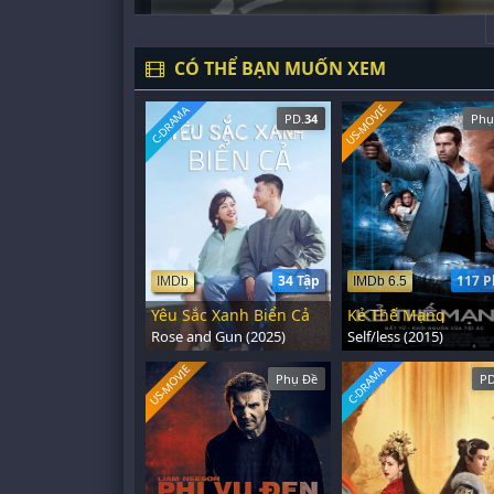
CÓ THỂ BẠN MUỐN XEM
US-MOVIE
C-DRAMA
PD.
34
Phụ
34 Tập
117 P
IMDb
IMDb 6.5
Yêu Sắc Xanh Biển Cả
Kẻ Thế Mạng
Rose and Gun (2025)
Self/less (2015)
US-MOVIE
C-DRAMA
Phụ Đề
PD