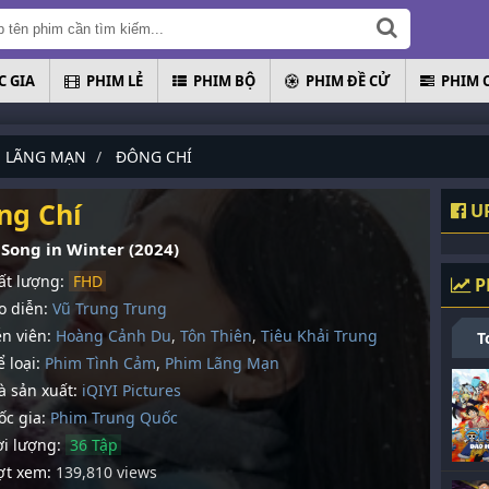
 GIA
PHIM LẺ
PHIM BỘ
PHIM ĐỀ CỬ
PHIM 
M LÃNG MẠN
ĐÔNG CHÍ
ng Chí
UP
 Song in Winter (2024)
t lượng:
FHD
P
 diễn:
Vũ Trung Trung
n viên:
Hoàng Cảnh Du
,
Tôn Thiên
,
Tiêu Khải Trung
T
 loại:
Phim Tình Cảm
,
Phim Lãng Mạn
 sản xuất:
iQIYI Pictures
c gia:
Phim Trung Quốc
i lượng:
36 Tập
t xem:
139,810 views