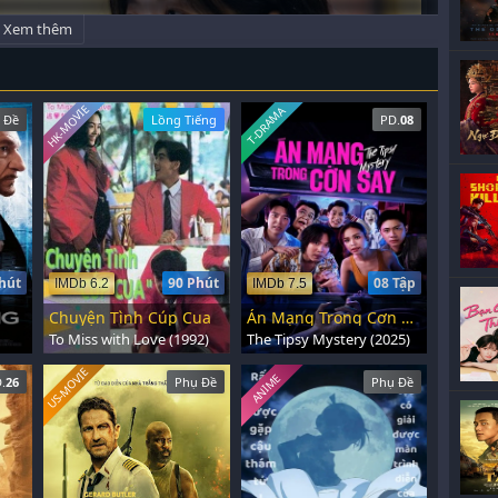
Xem thêm
HK-MOVIE
T-DRAMA
 Đề
Lồng Tiếng
PD.
08
hút
90 Phút
08 Tập
IMDb 6.2
IMDb 7.5
Chuyện Tình Cúp Cua
Án Mạng Trong Cơn Say
To Miss with Love (1992)
The Tipsy Mystery (2025)
US-MOVIE
ANIME
.
26
Phụ Đề
Phụ Đề