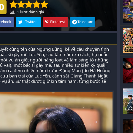
0
1
lượt đánh giá
cebook
Twitter
Pinterest
Telegram
uyết cùng tên của Ngưng Lũng, kể về câu chuyện tình
bác sĩ gây mê Lục Yên, sau tám năm xa cách, họ ngẫu
t một vụ án giết người hàng loạt và làm sáng tỏ những
ủ vai), một bác sĩ gây mê, sau nhiều sự kiện kỳ quái,
hi làm ca đêm nhiều năm trước Đặng Man (do Hà Hoằng
, cựu bạn trai của Lục Yên, cảnh sát Giang Thành Ngật
 vụ án. Sự thật được giữ kín tám năm, từng bước sẽ