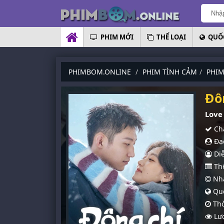
PHIM MỚI
THỂ LOẠI
QUỐC
PHIMBOM.ONLINE
PHIM TÌNH CẢM
PHI
Đô
Love
Chấ
Đạo
Diễ
Thể
Nhà
Quố
Thờ
Lượ